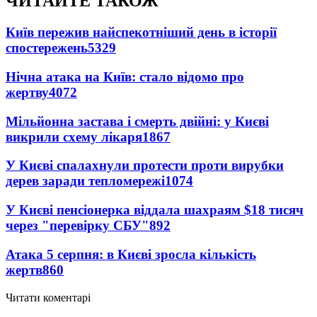
ЧИТАЙТЕ ТАКОЖ
Київ пережив найспекотніший день в історії
спостережень
5329
Нічна атака на Київ: стало відомо про
жертву
4072
Мільйонна застава і смерть двійні: у Києві
викрили схему лікаря
1867
У Києві спалахнули протести проти вирубки
дерев заради тепломережі
1074
У Києві пенсіонерка віддала шахраям $18 тисяч
через "перевірку СБУ"
892
Атака 5 серпня: в Києві зросла кількість
жертв
860
Читати коментарі