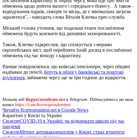
послаблення карантину. В першу чергу, мова йде про зняття
обмежень щодо роботи малого і середнього бізнесу . А також -
відвідування парків, скверів та місць, де є мінімальна загроза
заразитися", - наводить слова Віталія Кличка прес-служба.
Міський голова уточнив, що подальші етапи послаблення
обмежень будуть залежати від динаміки захворюваності.
Також, Кличко підкреслив, що спілкується з мерами
європейських міст, щоб перейняти їхній досвід в послабленні
обмежень під час виходу з карантину.
Раніше повідомлялося, що київські пенсіонери, через обіцяні
надбавки до пенсії,
беруть в облогу банківські та поштові
відділення
, займаючи чергу ще за три години до відкриття.
Новини від
Корреспондент.net
в Telegram. Підписуйтесь на наш
канал
https://t.me/korrespondentnet
Читайте Korrespondent.net в Google News
Карантин у Києві та Україні
Сюжет
COVID-19 в Україні: чи відкривати школи під час
пандемії
Сюжет
Мітинг антивакцинаторів у Києві: страх втратити