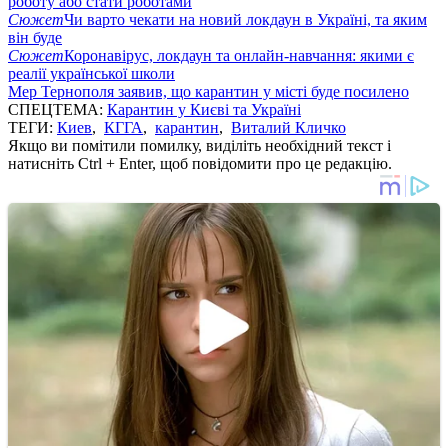
роботу або стати роботами
Сюжет
Чи варто чекати на новий локдаун в Україні, та яким
він буде
Сюжет
Коронавірус, локдаун та онлайн-навчання: якими є
реалії української школи
Мер Тернополя заявив, що карантин у місті буде посилено
СПЕЦТЕМА:
Карантин у Києві та Україні
ТЕГИ:
Киев
,
КГГА
,
карантин
,
Виталий Кличко
Якщо ви помітили помилку, виділіть необхідний текст і
натисніть Ctrl + Enter, щоб повідомити про це редакцію.