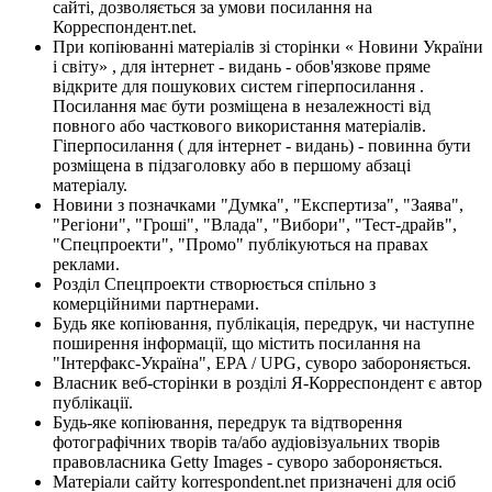
сайті, дозволяється за умови посилання на
Корреспондент.net.
При копіюванні матеріалів зі сторінки « Новини України
і світу» , для інтернет - видань - обов'язкове пряме
відкрите для пошукових систем гіперпосилання .
Посилання має бути розміщена в незалежності від
повного або часткового використання матеріалів.
Гіперпосилання ( для інтернет - видань) - повинна бути
розміщена в підзаголовку або в першому абзаці
матеріалу.
Новини з позначками "Думка", "Експертиза", "Заява",
"Регіони", "Гроші", "Влада", "Вибори", "Тест-драйв",
"Спецпроекти", "Промо" публікуються на правах
реклами.
Розділ Спецпроекти створюється спільно з
комерційними партнерами.
Будь яке копіювання, публікація, передрук, чи наступне
поширення інформації, що містить посилання на
"Інтерфакс-Україна", EPA / UPG, суворо забороняється.
Власник веб-сторінки в розділі Я-Корреспондент є автор
публікації.
Будь-яке копіювання, передрук та відтворення
фотографічних творів та/або аудіовізуальних творів
правовласника Getty Images - суворо забороняється.
Матеріали сайту korrespondent.net призначені для осіб