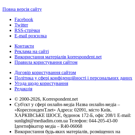
Повна версія сайту
Facebook
Twitter
RSS-стрічки
E-mail розсилка
Контакти
Реклама на сайті
Використання матеріалів korrespondent.net
Правила користування сайтом
Договір користування сайтом
Політика у сфері конфіденційності і персональних даних
Угода щодо користування
Редакція
© 2000-2026, Korrespondent.net
Суб'єкт у сфері онлайн-медіа Назва онлайн-медіа –
«КореспонденТ.net» Адреса: 02091, місто Київ,
ХАРКІВСЬКЕ ШОСЕ, будинок 172-Б, офіс 208/1 E-mail:
sunlight@mediadim.com.ua
Телефон: 044-205-43-00
Ідентифікатор медіа – R40-06068
Використання будь-яких матеріалів, розміщених на