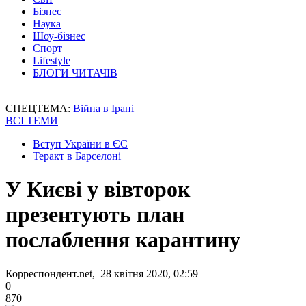
Бізнес
Наука
Шоу-бізнес
Спорт
Lifestyle
БЛОГИ ЧИТАЧІВ
СПЕЦТЕМА:
Війна в Ірані
ВСІ ТЕМИ
Вступ України в ЄС
Теракт в Барселоні
У Києві у вівторок
презентують план
послаблення карантину
Корреспондент.net, 28 квітня 2020, 02:59
0
870