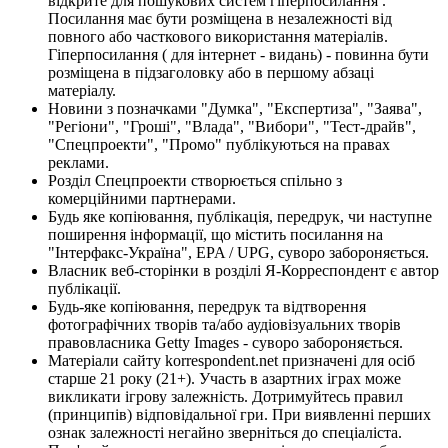
відкрите для пошукових систем гіперпосилання .
Посилання має бути розміщена в незалежності від
повного або часткового використання матеріалів.
Гіперпосилання ( для інтернет - видань) - повинна бути
розміщена в підзаголовку або в першому абзаці
матеріалу.
Новини з позначками "Думка", "Експертиза", "Заява",
"Регіони", "Гроші", "Влада", "Вибори", "Тест-драйв",
"Спецпроекти", "Промо" публікуються на правах
реклами.
Розділ Спецпроекти створюється спільно з
комерційними партнерами.
Будь яке копіювання, публікація, передрук, чи наступне
поширення інформації, що містить посилання на
"Інтерфакс-Україна", EPA / UPG, суворо забороняється.
Власник веб-сторінки в розділі Я-Корреспондент є автор
публікації.
Будь-яке копіювання, передрук та відтворення
фотографічних творів та/або аудіовізуальних творів
правовласника Getty Images - суворо забороняється.
Матеріали сайту korrespondent.net призначені для осіб
старше 21 року (21+). Участь в азартних іграх може
викликати ігрову залежність. Дотримуйтесь правил
(принципів) відповідальної гри. При виявленні перших
ознак залежності негайно зверніться до спеціаліста.