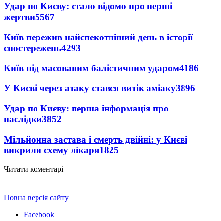
Удар по Києву: стало відомо про перші
жертви
5567
Київ пережив найспекотніший день в історії
спостережень
4293
Київ під масованим балістичним ударом
4186
У Києві через атаку стався витік аміаку
3896
Удар по Києву: перша інформація про
наслідки
3852
Мільйонна застава і смерть двійні: у Києві
викрили схему лікаря
1825
Читати коментарі
Повна версія сайту
Facebook