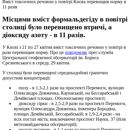
Вміст токсичних речовин у повітрі Києва перевищив норму в
11 разів
Місцями вміст формальдегіду в повітрі
столиці було перевищено втричі, а
діоксиду азоту - в 11 разів.
У Києві з 21 по 27 квітня вміст токсичних речовин у повітрі в
рази перевищив норму. Про це
повідомляє
прес-служба
Центральної геофізичної обсерваторії ім. Бориса
Срезневського в середу, 29 квітня.
У столиці були перевищені середньодобові гранично
допустимі концентрації:
пилу - в 1,3-2,1 рази на проспекті Перемоги, вулицях
Олександра Довженка, Каунаській, на Бессарабській і
Деміївської площах, Оболонському проспекті;
діоксиду сірки - в 2,5-2,9 рази на проспекті Перемоги,
вулицях Олександра Довженка, інженера Бородіна,
площах Деміївській, Бессарабській; в 1,9-2,4 рази - на
всіх постах міста, виключаючи проспект Науки, 37 (біля
метеомайданчика обсерваторії);
оксиду вуглецю - в 1,1 рази на проспекті Перемоги;