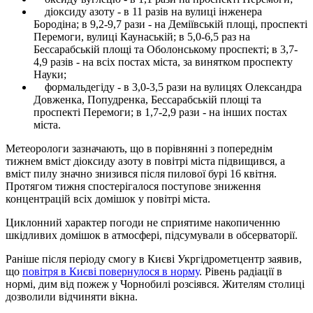
діоксиду азоту - в 11 разів на вулиці інженера
Бородіна; в 9,2-9,7 рази - на Деміївській площі, проспекті
Перемоги, вулиці Каунаській; в 5,0-6,5 раз на
Бессарабській площі та Оболонському проспекті; в 3,7-
4,9 разів - на всіх постах міста, за винятком проспекту
Науки;
формальдегіду - в 3,0-3,5 рази на вулицях Олександра
Довженка, Попудренка, Бессарабській площі та
проспекті Перемоги; в 1,7-2,9 рази - на інших постах
міста.
Метеорологи зазначають, що в порівнянні з попереднім
тижнем вміст діоксиду азоту в повітрі міста підвищився, а
вміст пилу значно знизився після пилової бурі 16 квітня.
Протягом тижня спостерігалося поступове зниження
концентрацій всіх домішок у повітрі міста.
Циклонний характер погоди не сприятиме накопиченню
шкідливих домішок в атмосфері, підсумували в обсерваторії.
Раніше після періоду смогу в Києві Укргідрометцентр заявив,
що
повітря в Києві повернулося в норму
. Рівень радіації в
нормі, дим від пожеж у Чорнобилі розсіявся. Жителям столиці
дозволили відчиняти вікна.