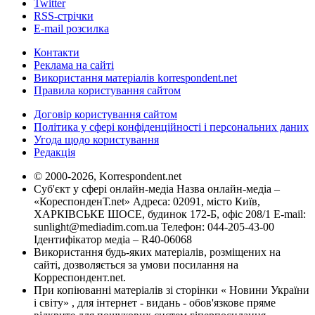
Twitter
RSS-стрічки
E-mail розсилка
Контакти
Реклама на сайті
Використання матеріалів korrespondent.net
Правила користування сайтом
Договір користування сайтом
Політика у сфері конфіденційності і персональних даних
Угода щодо користування
Редакція
© 2000-2026, Korrespondent.net
Суб'єкт у сфері онлайн-медіа Назва онлайн-медіа –
«КореспонденТ.net» Адреса: 02091, місто Київ,
ХАРКІВСЬКЕ ШОСЕ, будинок 172-Б, офіс 208/1 E-mail:
sunlight@mediadim.com.ua
Телефон: 044-205-43-00
Ідентифікатор медіа – R40-06068
Використання будь-яких матеріалів, розміщених на
сайті, дозволяється за умови посилання на
Корреспондент.net.
При копіюванні матеріалів зі сторінки « Новини України
і світу» , для інтернет - видань - обов'язкове пряме