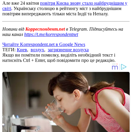
Але вже 24 квітня
повітря Києва знову стало найбруднішим у
світі
. Українську столицю в рейтингу міст з найбруднішим
повітрям випереджають тільки міста Індії та Непалу.
Новини від
Корреспондент.net
в Telegram. Підписуйтесь на
наш канал
https://t.me/korrespondentnet
Читайте Korrespondent.net в Google News
ТЕГИ:
Киев
,
воздух
,
загрязнение воздуха
Якщо ви помітили помилку, виділіть необхідний текст і
натисніть Ctrl + Enter, щоб повідомити про це редакцію.