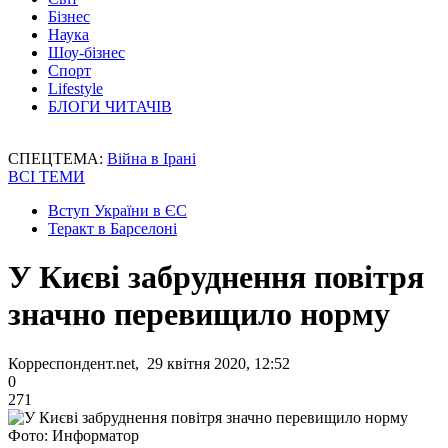
Бізнес
Наука
Шоу-бізнес
Спорт
Lifestyle
БЛОГИ ЧИТАЧІВ
СПЕЦТЕМА:
Війна в Ірані
ВСІ ТЕМИ
Вступ України в ЄС
Теракт в Барселоні
У Києві забруднення повітря
значно перевищило норму
Корреспондент.net, 29 квітня 2020, 12:52
0
271
Фото: Информатор