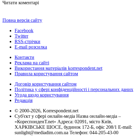
Читати коментарі
Повна версія сайту
Facebook
Twitter
RSS-стрічки
E-mail розсилка
Контакти
Реклама на сайті
Використання матеріалів korrespondent.net
Правила користування сайтом
Договір користування сайтом
Політика у сфері конфіденційності і персональних даних
Угода щодо користування
Редакція
© 2000-2026, Korrespondent.net
Суб'єкт у сфері онлайн-медіа Назва онлайн-медіа –
«КореспонденТ.net» Адреса: 02091, місто Київ,
ХАРКІВСЬКЕ ШОСЕ, будинок 172-Б, офіс 208/1 E-mail:
sunlight@mediadim.com.ua
Телефон: 044-205-43-00