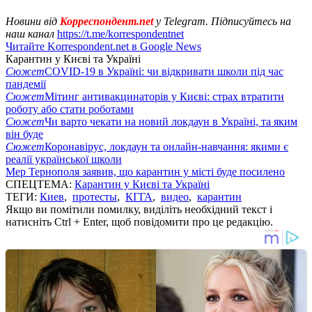
Новини від
Корреспондент.net
у Telegram. Підписуйтесь на
наш канал
https://t.me/korrespondentnet
Читайте Korrespondent.net в Google News
Карантин у Києві та Україні
Сюжет
COVID-19 в Україні: чи відкривати школи під час
пандемії
Сюжет
Мітинг антивакцинаторів у Києві: страх втратити
роботу або стати роботами
Сюжет
Чи варто чекати на новий локдаун в Україні, та яким
він буде
Сюжет
Коронавірус, локдаун та онлайн-навчання: якими є
реалії української школи
Мер Тернополя заявив, що карантин у місті буде посилено
СПЕЦТЕМА:
Карантин у Києві та Україні
ТЕГИ:
Киев
,
протесты
,
КГГА
,
видео
,
карантин
Якщо ви помітили помилку, виділіть необхідний текст і
натисніть Ctrl + Enter, щоб повідомити про це редакцію.