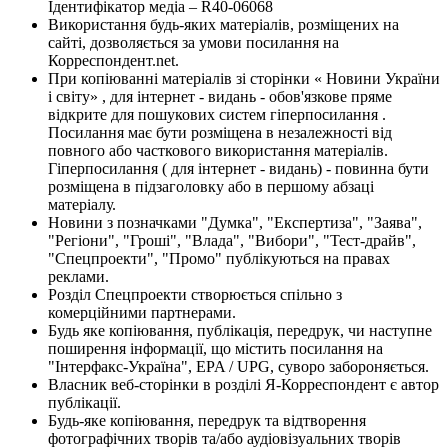
Ідентифікатор медіа – R40-06068
Використання будь-яких матеріалів, розміщених на
сайті, дозволяється за умови посилання на
Корреспондент.net.
При копіюванні матеріалів зі сторінки « Новини України
і світу» , для інтернет - видань - обов'язкове пряме
відкрите для пошукових систем гіперпосилання .
Посилання має бути розміщена в незалежності від
повного або часткового використання матеріалів.
Гіперпосилання ( для інтернет - видань) - повинна бути
розміщена в підзаголовку або в першому абзаці
матеріалу.
Новини з позначками "Думка", "Експертиза", "Заява",
"Регіони", "Гроші", "Влада", "Вибори", "Тест-драйв",
"Спецпроекти", "Промо" публікуються на правах
реклами.
Розділ Спецпроекти створюється спільно з
комерційними партнерами.
Будь яке копіювання, публікація, передрук, чи наступне
поширення інформації, що містить посилання на
"Інтерфакс-Україна", EPA / UPG, суворо забороняється.
Власник веб-сторінки в розділі Я-Корреспондент є автор
публікації.
Будь-яке копіювання, передрук та відтворення
фотографічних творів та/або аудіовізуальних творів