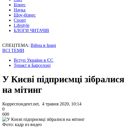
Бізнес
Наука
Шоу-бізнес
Спорт
Lifestyle
БЛОГИ ЧИТАЧІВ
СПЕЦТЕМА:
Війна в Ірані
ВСІ ТЕМИ
Вступ України в ЄС
Теракт в Барселоні
У Києві підприємці зібралися
на мітинг
Корреспондент.net, 4 травня 2020, 10:14
0
600
Фото: кадр из видео