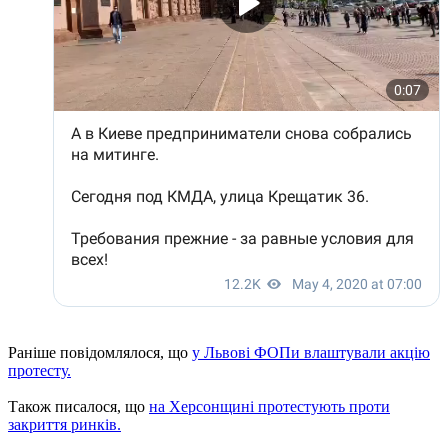
Раніше повідомлялося, що
у Львові ФОПи влаштували акцію
протесту.
Також писалося, що
на Херсонщині протестують проти
закриття ринків.