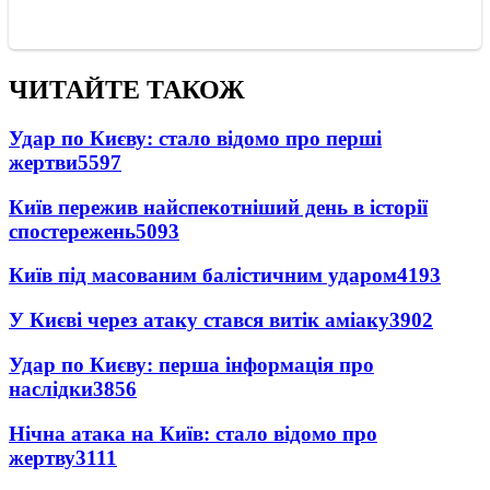
ЧИТАЙТЕ ТАКОЖ
Удар по Києву: стало відомо про перші
жертви
5597
Київ пережив найспекотніший день в історії
спостережень
5093
Київ під масованим балістичним ударом
4193
У Києві через атаку стався витік аміаку
3902
Удар по Києву: перша інформація про
наслідки
3856
Нічна атака на Київ: стало відомо про
жертву
3111