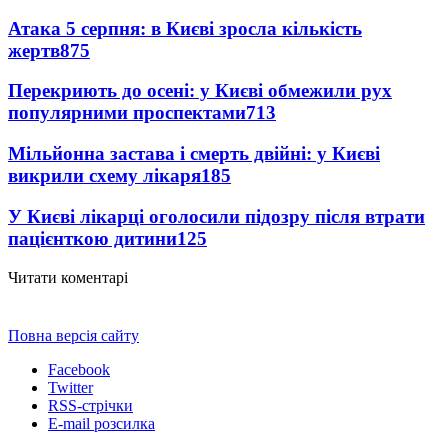
Атака 5 серпня: в Києві зросла кількість
жертв
875
Перекриють до осені: у Києві обмежили рух
популярними проспектами
713
Мільйонна застава і смерть двійні: у Києві
викрили схему лікаря
185
У Києві лікарці оголосили підозру після втрати
пацієнткою дитини
125
Читати коментарі
Повна версія сайту
Facebook
Twitter
RSS-стрічки
E-mail розсилка