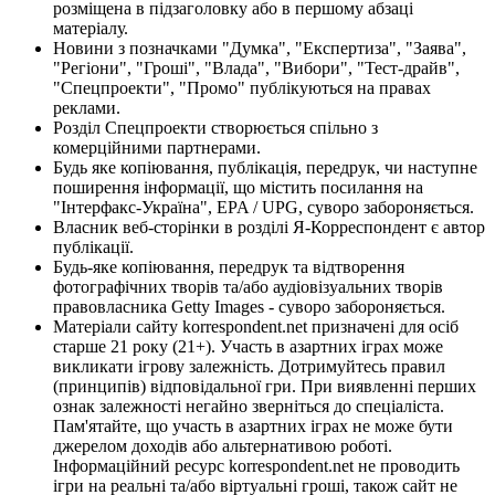
розміщена в підзаголовку або в першому абзаці
матеріалу.
Новини з позначками "Думка", "Експертиза", "Заява",
"Регіони", "Гроші", "Влада", "Вибори", "Тест-драйв",
"Спецпроекти", "Промо" публікуються на правах
реклами.
Розділ Спецпроекти створюється спільно з
комерційними партнерами.
Будь яке копіювання, публікація, передрук, чи наступне
поширення інформації, що містить посилання на
"Інтерфакс-Україна", EPA / UPG, суворо забороняється.
Власник веб-сторінки в розділі Я-Корреспондент є автор
публікації.
Будь-яке копіювання, передрук та відтворення
фотографічних творів та/або аудіовізуальних творів
правовласника Getty Images - суворо забороняється.
Матеріали сайту korrespondent.net призначені для осіб
старше 21 року (21+). Участь в азартних іграх може
викликати ігрову залежність. Дотримуйтесь правил
(принципів) відповідальної гри. При виявленні перших
ознак залежності негайно зверніться до спеціаліста.
Пам'ятайте, що участь в азартних іграх не може бути
джерелом доходів або альтернативою роботі.
Інформаційний ресурс korrespondent.net не проводить
ігри на реальні та/або віртуальні гроші, також сайт не