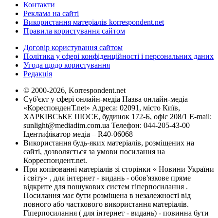
Контакти
Реклама на сайті
Використання матеріалів korrespondent.net
Правила користування сайтом
Договір користування сайтом
Політика у сфері конфіденційності і персональних даних
Угода щодо користування
Редакція
© 2000-2026, Korrespondent.net
Суб'єкт у сфері онлайн-медіа Назва онлайн-медіа –
«КореспонденТ.net» Адреса: 02091, місто Київ,
ХАРКІВСЬКЕ ШОСЕ, будинок 172-Б, офіс 208/1 E-mail:
sunlight@mediadim.com.ua
Телефон: 044-205-43-00
Ідентифікатор медіа – R40-06068
Використання будь-яких матеріалів, розміщених на
сайті, дозволяється за умови посилання на
Корреспондент.net.
При копіюванні матеріалів зі сторінки « Новини України
і світу» , для інтернет - видань - обов'язкове пряме
відкрите для пошукових систем гіперпосилання .
Посилання має бути розміщена в незалежності від
повного або часткового використання матеріалів.
Гіперпосилання ( для інтернет - видань) - повинна бути