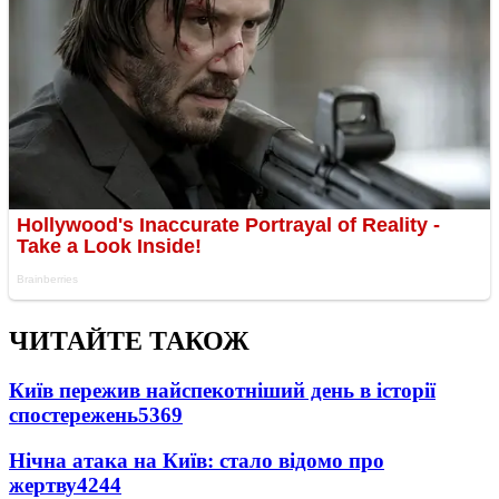
ЧИТАЙТЕ ТАКОЖ
Київ пережив найспекотніший день в історії
спостережень
5369
Нічна атака на Київ: стало відомо про
жертву
4244