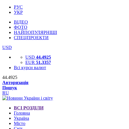
РУС
УКР
ВІДЕО
ФОТО
НАЙПОПУЛЯРНІШІ
СПЕЦПРОЕКТИ
USD
USD
44.4925
EUR
51.3357
Всі курси валют
44.4925
Авторизація
Пошук
RU
ВСІ РОЗДІЛИ
Головна
Україна
Місто
Світ