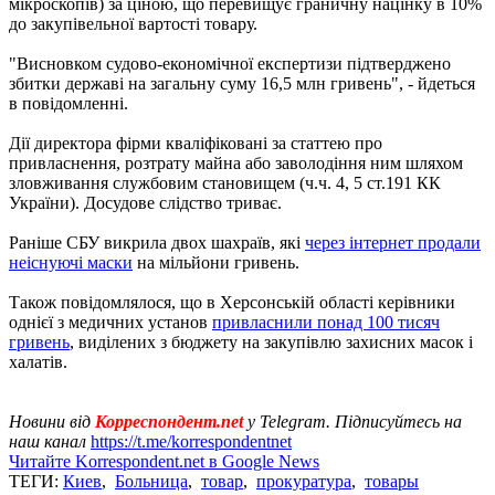
мікроскопів) за ціною, що перевищує граничну націнку в 10%
до закупівельної вартості товару.
"Висновком судово-економічної експертизи підтверджено
збитки державі на загальну суму 16,5 млн гривень", - йдеться
в повідомленні.
Дії директора фірми кваліфіковані за статтею про
привласнення, розтрату майна або заволодіння ним шляхом
зловживання службовим становищем (ч.ч. 4, 5 ст.191 КК
України). Досудове слідство триває.
Раніше СБУ викрила двох шахраїв, які
через інтернет продали
неіснуючі маски
на мільйони гривень.
Також повідомлялося, що в Херсонській області керівники
однієї з медичних установ
привласнили понад 100 тисяч
гривень
, виділених з бюджету на закупівлю захисних масок і
халатів.
Новини від
Корреспондент.net
у Telegram. Підписуйтесь на
наш канал
https://t.me/korrespondentnet
Читайте Korrespondent.net в Google News
ТЕГИ:
Киев
,
Больница
,
товар
,
прокуратура
,
товары