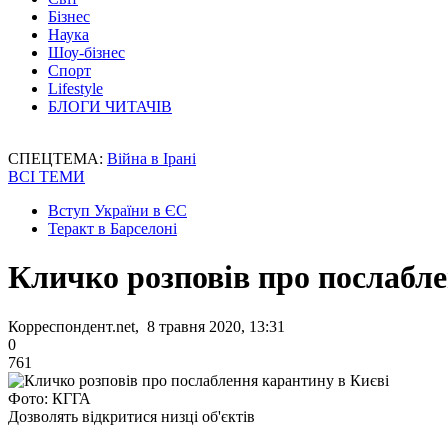
Бізнес
Наука
Шоу-бізнес
Спорт
Lifestyle
БЛОГИ ЧИТАЧІВ
СПЕЦТЕМА:
Війна в Ірані
ВСІ ТЕМИ
Вступ України в ЄС
Теракт в Барселоні
Кличко розповів про послабле
Корреспондент.net, 8 травня 2020, 13:31
0
761
Фото: КГГА
Дозволять відкритися низці об'єктів