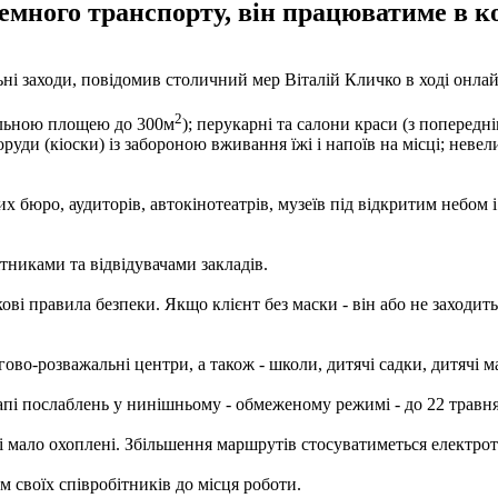
емного транспорту, він працюватиме в к
ні заходи, повідомив столичний мер Віталій Кличко в ході онлай
2
гальною площею до 300м
); перукарні та салони краси (з попередн
руди (кіоски) із забороною вживання їжі і напоїв на місці; неве
х бюро, аудиторів, автокінотеатрів, музеїв під відкритим небом і
никами та відвідувачами закладів.
кові правила безпеки. Якщо клієнт без маски - він або не заходит
ово-розважальні центри, а також - школи, дитячі садки, дитячі 
і послаблень у нинішньому - обмеженому режимі - до 22 травня
і мало охоплені. Збільшення маршрутів стосуватиметься електротр
м своїх співробітників до місця роботи.