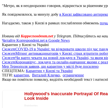
"Метро, ​​як я неодноразово говорив, відкриється за рішенням уряд
Як повідомлялося, за минулу добу
в Києві зафіксовано антирек
Нагадаємо, також у Києві в рамках послаблення обмежень
поча
Новини від
Корреспондент.net
у Telegram. Підписуйтесь на на
Читайте Korrespondent.net в Google News
Карантин у Києві та Україні
Сюжет
COVID-19 в Україні: чи відкривати школи під час панде
Сюжет
Мітинг антивакцинаторів у Києві: страх втратити робо
Сюжет
Чи варто чекати на новий локдаун в Україні, та яким ві
Сюжет
Коронавірус, локдаун та онлайн-навчання: якими є реал
Мер Тернополя заявив, що карантин у місті буде посилено
СПЕЦТЕМА:
Карантин у Києві та Україні
ТЕГИ:
карантин
,
Виталий Кличко
,
ограничение
Якщо ви помітили помилку, виділіть необхідний текст і натисніт