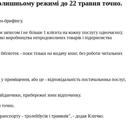
олишньому режимі до 22 травня точно.
н-брифінгу.
ім записом і не більше 1 клієнта на кожну послугу одночасно);
ликі виробництва непродовольчих товарів і підприємства
 бібліотек - поки тільки на видачу книг, без роботи читальних
ь у приміщення, або це - відповідальність постачальника послуг,
майданчики, прибережні зони відпочинку.
 точно.
анспорту - тролейбусів і трамваїв", - додав Кличко.