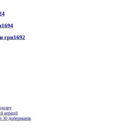
24
и
1694
лн грн
1692
ідозру
ї аерації
и 30 доберманів