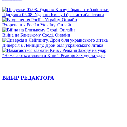
Підсумки 05.08: Удар по Києву і брак антибалістики
Вторгнення Росії в Україну. Онлайн
Війна на Близькому Сході. Онлайн
Диверсія в Лейпцигу. Дрон біля українського літака
"Намагаються зламати Київ". Реакція Заходу на удар
ВИБІР РЕДАКТОРА