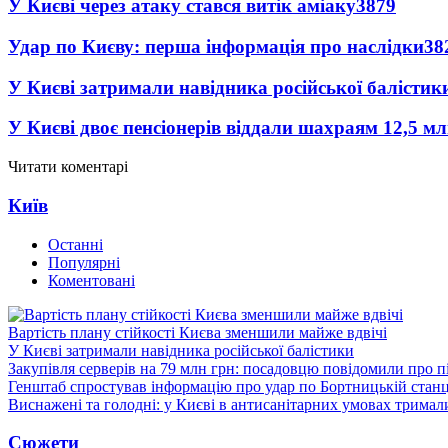
У Києві через атаку стався витік аміаку
3879
Удар по Києву: перша інформація про наслідки
38
У Києві затримали навідника російської балістик
У Києві двоє пенсіонерів віддали шахраям 12,5 м
Читати коментарі
Київ
Останні
Популярні
Коментовані
Вартість плану стійкості Києва зменшили майже вдвічі
У Києві затримали навідника російської балістики
Закупівля серверів на 79 млн грн: посадовцю повідомили про п
Генштаб спростував інформацію про удар по Бортницькій станці
Виснажені та голодні: у Києві в антисанітарних умовах тримал
Сюжети