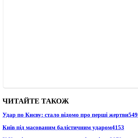
ЧИТАЙТЕ ТАКОЖ
Удар по Києву: стало відомо про перші жертви
549
Київ під масованим балістичним ударом
4153