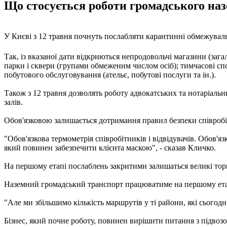
Що стосується роботи громадського наз
У Києві з 12 травня почнуть послабляти карантинні обмежуваль
Так, із вказаної дати відкриються непродовольчі магазини (за
парки і сквери (групами обмеженим числом осіб); тимчасові спо
побутового обслуговування (ательє, побутові послуги та ін.).
Також з 12 травня дозволять роботу адвокатських та нотаріальни
залів.
Обов'язковою залишається дотримання правил безпеки співробіт
"Обов'язкова термометрія співробітників і відвідувачів. Обов'яз
який повинен забезпечити клієнта маскою", - сказав Кличко.
На першому етапі послаблень закритими залишаться великі торг
Наземний громадський транспорт працюватиме на першому етап
"Але ми збільшимо кількість маршрутів у ті райони, які сьогодн
Бізнес, який почне роботу, повинен вирішити питання з підвозо