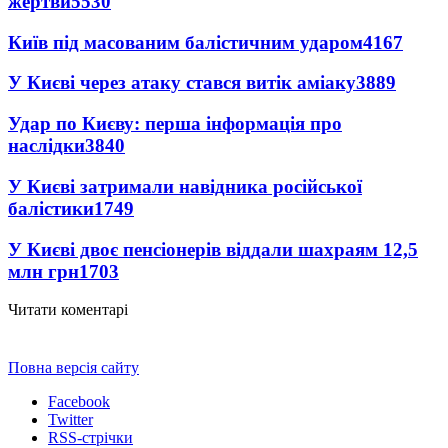
жертви
5530
Київ під масованим балістичним ударом
4167
У Києві через атаку стався витік аміаку
3889
Удар по Києву: перша інформація про
наслідки
3840
У Києві затримали навідника російської
балістики
1749
У Києві двоє пенсіонерів віддали шахраям 12,5
млн грн
1703
Читати коментарі
Повна версія сайту
Facebook
Twitter
RSS-стрічки