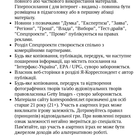
повного або часткового використання матеріалів.
Гіперпосилання ( для інтернет - видань) - повинна бути
розміщена в підзаголовку або в першому абзаці
матеріалу.
Новини з позначками "Думка", "Експертиза", "Заява",
"Регіони", "Гроші", "Влада", "Вибори", "Тест-драйв",
"Спецпроекти", "Промо" публікуються на правах
реклами.
Розділ Спецпроекти створюється спільно з
комерційними партнерами.
Будь яке копіювання, публікація, передрук, чи наступне
поширення інформації, що містить посилання на
"Інтерфакс-Україна", EPA / UPG, суворо забороняється.
Власник веб-сторінки в розділі Я-Корреспондент є автор
публікації.
Будь-яке копіювання, передрук та відтворення
фотографічних творів та/або аудіовізуальних творів
правовласника Getty Images - суворо забороняється.
Матеріали сайту korrespondent.net призначені для осіб
старше 21 року (21+). Участь в азартних іграх може
викликати ігрову залежність. Дотримуйтесь правил
(принципів) відповідальної гри. При виявленні перших
ознак залежності негайно зверніться до спеціаліста.
Пам'ятайте, що участь в азартних іграх не може бути
джерелом доходів або альтернативою роботі.