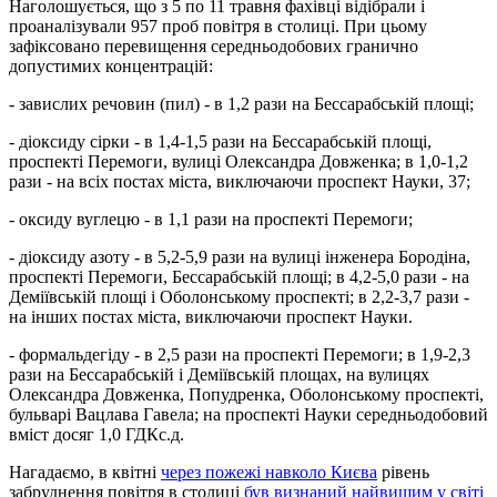
Наголошується, що з 5 по 11 травня фахівці відібрали і
проаналізували 957 проб повітря в столиці. При цьому
зафіксовано перевищення середньодобових гранично
допустимих концентрацій:
- завислих речовин (пил) - в 1,2 рази на Бессарабській площі;
- діоксиду сірки - в 1,4-1,5 рази на Бессарабській площі,
проспекті Перемоги, вулиці Олександра Довженка; в 1,0-1,2
рази - на всіх постах міста, виключаючи проспект Науки, 37;
- оксиду вуглецю - в 1,1 рази на проспекті Перемоги;
- діоксиду азоту - в 5,2-5,9 рази на вулиці інженера Бородіна,
проспекті Перемоги, Бессарабській площі; в 4,2-5,0 рази - на
Деміївській площі і Оболонському проспекті; в 2,2-3,7 рази -
на інших постах міста, виключаючи проспект Науки.
- формальдегіду - в 2,5 рази на проспекті Перемоги; в 1,9-2,3
рази на Бессарабській і Деміївській площах, на вулицях
Олександра Довженка, Попудренка, Оболонському проспекті,
бульварі Вацлава Гавела; на проспекті Науки середньодобовий
вміст досяг 1,0 ГДКс.д.
Нагадаємо, в квітні
через пожежі навколо Києва
рівень
забруднення повітря в столиці
був визнаний найвищим у світі