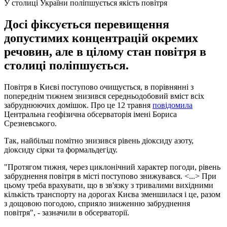
У столиці України поліпшується якість повітря
Досі фіксується перевищення
допустимих концентрацій окремих
речовин, але в цілому стан повітря в
столиці поліпшується.
Повітря в Києві поступово очищується, в порівнянні з
попереднім тижнем знизився середньодобовий вміст всіх
забруднюючих домішок. Про це 12 травня
повідомила
Центральна геофізична обсерваторія імені Бориса
Срезневського.
Так, найбільш помітно знизився рівень діоксиду азоту,
діоксиду сірки та формальдегіду.
"Протягом тижня, через циклонічний характер погоди, рівень
забруднення повітря в місті поступово знижувався. <...> При
цьому треба врахувати, що в зв'язку з тривалими вихідними
кількість транспорту на дорогах Києва зменшилася і це, разом
з дощовою погодою, сприяло зниженню забруднення
повітря", - зазначили в обсерваторії.