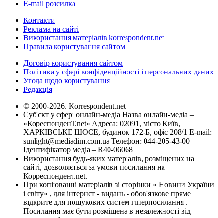
E-mail розсилка
Контакти
Реклама на сайті
Використання матеріалів korrespondent.net
Правила користування сайтом
Договір користування сайтом
Політика у сфері конфіденційності і персональних даних
Угода щодо користування
Редакція
© 2000-2026, Korrespondent.net
Суб'єкт у сфері онлайн-медіа Назва онлайн-медіа –
«КореспонденТ.net» Адреса: 02091, місто Київ,
ХАРКІВСЬКЕ ШОСЕ, будинок 172-Б, офіс 208/1 E-mail:
sunlight@mediadim.com.ua
Телефон: 044-205-43-00
Ідентифікатор медіа – R40-06068
Використання будь-яких матеріалів, розміщених на
сайті, дозволяється за умови посилання на
Корреспондент.net.
При копіюванні матеріалів зі сторінки « Новини України
і світу» , для інтернет - видань - обов'язкове пряме
відкрите для пошукових систем гіперпосилання .
Посилання має бути розміщена в незалежності від