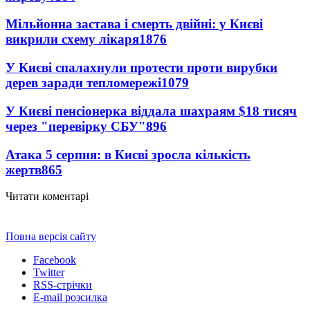
Мільйонна застава і смерть двійні: у Києві
викрили схему лікаря
1876
У Києві спалахнули протести проти вирубки
дерев заради тепломережі
1079
У Києві пенсіонерка віддала шахраям $18 тисяч
через "перевірку СБУ"
896
Атака 5 серпня: в Києві зросла кількість
жертв
865
Читати коментарі
Повна версія сайту
Facebook
Twitter
RSS-стрічки
E-mail розсилка