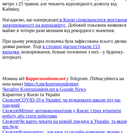
метро з 25 травня, але чекають відповідного дозволу від
Кабміну.
Нагадаємо, що напередодні
в Києві сповільнилося зростання
захворюваності на коронавірус
. Добовий показник виявився
майже в чотири рази меншим від рекордного значення.
При цьому рекордна позначка була зафіксована всього двома
днями раніше. Тоді
в столиці діагностували 153
випадки
захворювання, більше половини з них - у будинку-
інтернаті.
Новини від
Корреспондент.net
у Telegram. Підписуйтесь на
наш канал
https://t.me/korrespondentnet
Читайте Korrespondent.net в Google News
Карантин у Києві та Україні
Сюжет
COVID-19 в Україні: чи відкривати школи під час
пандемії
Сюжет
Мітинг антивакцинаторів у Києві: страх втратити
роботу або стати роботами
Сюжет
Чи варто чекати на новий локдаун в Україні, та яким
він буде
Сюжет
Коронавірус, локдаун та онлайн-навчання: якими є