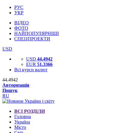
РУС
УКР
ВІДЕО
ФОТО
НАЙПОПУЛЯРНІШІ
СПЕЦПРОЕКТИ
USD
USD
44.4942
EUR
51.3366
Всі курси валют
44.4942
Авторизація
Пошук
RU
ВСІ РОЗДІЛИ
Головна
Україна
Місто
Світ