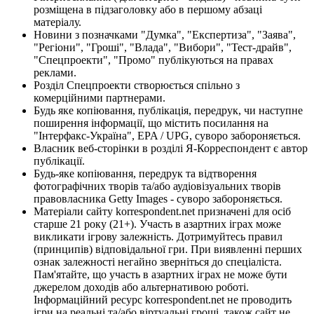
розміщена в підзаголовку або в першому абзаці
матеріалу.
Новини з позначками "Думка", "Експертиза", "Заява",
"Регіони", "Гроші", "Влада", "Вибори", "Тест-драйв",
"Спецпроекти", "Промо" публікуються на правах
реклами.
Розділ Спецпроекти створюється спільно з
комерційними партнерами.
Будь яке копіювання, публікація, передрук, чи наступне
поширення інформації, що містить посилання на
"Інтерфакс-Україна", EPA / UPG, суворо забороняється.
Власник веб-сторінки в розділі Я-Корреспондент є автор
публікації.
Будь-яке копіювання, передрук та відтворення
фотографічних творів та/або аудіовізуальних творів
правовласника Getty Images - суворо забороняється.
Матеріали сайту korrespondent.net призначені для осіб
старше 21 року (21+). Участь в азартних іграх може
викликати ігрову залежність. Дотримуйтесь правил
(принципів) відповідальної гри. При виявленні перших
ознак залежності негайно зверніться до спеціаліста.
Пам'ятайте, що участь в азартних іграх не може бути
джерелом доходів або альтернативою роботі.
Інформаційний ресурс korrespondent.net не проводить
ігри на реальні та/або віртуальні гроші, також сайт не