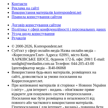
Контакти
Реклама на сайті
Використання матеріалів korrespondent.net
Правила користування сайтом
Договір користування сайтом
Політика у сфері конфіденційності і персональних даних
Угода щодо користування
Редакція
© 2000-2026, Korrespondent.net
Суб'єкт у сфері онлайн-медіа Назва онлайн-медіа –
«КореспонденТ.net» Адреса: 02091, місто Київ,
ХАРКІВСЬКЕ ШОСЕ, будинок 172-Б, офіс 208/1 E-mail:
sunlight@mediadim.com.ua
Телефон: 044-205-43-00
Ідентифікатор медіа – R40-06068
Використання будь-яких матеріалів, розміщених на
сайті, дозволяється за умови посилання на
Корреспондент.net.
При копіюванні матеріалів зі сторінки « Новини України
і світу» , для інтернет - видань - обов'язкове пряме
відкрите для пошукових систем гіперпосилання .
Посилання має бути розміщена в незалежності від
повного або часткового використання матеріалів.
Гіперпосилання ( для інтернет - видань) - повинна бути