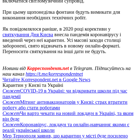
включатися світломузичний супровід.
При цьому щопонеділка фонтани будуть вимикати для
виконання необхідних технічних робіт.
Як повідомлялося раніше, в 2020 році корективи у
святкування Дня Києва
внесла пандемія коронавірусу і
введений через неї карантин. Усі масові заходи столиці
заборонені, свято відзначать в новому онлайн-форматі.
Переносити святкування на інші дати не будуть.
Новини від
Корреспондент.net
в Telegram. Підписуйтесь на
наш канал
https://t.me/korrespondentnet
Читайте Korrespondent.net в Google News
Карантин у Києві та Україні
Сюжет
COVID-19 в Україні: чи відкривати школи під час
пандемії
Сюжет
Мітинг антивакцинаторів у Києві: страх втратити
роботу або стати роботами
Сюжет
Чи варто чекати на новий локдаун в Україні, та яким
він буде
Сюжет
Коронавірус, локдаун та онлайн-навчання: якими є
реалії української школи
Мер Тернополя заявив, що карантин у місті буде посилено