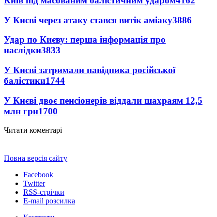
Київ під масованим балістичним ударом
4162
У Києві через атаку стався витік аміаку
3886
Удар по Києву: перша інформація про
наслідки
3833
У Києві затримали навідника російської
балістики
1744
У Києві двоє пенсіонерів віддали шахраям 12,5
млн грн
1700
Читати коментарі
Повна версія сайту
Facebook
Twitter
RSS-стрічки
E-mail розсилка