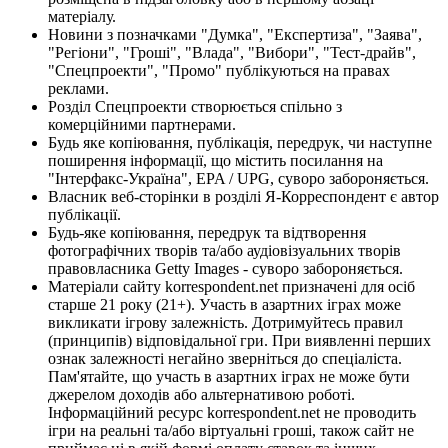
матеріалу.
Новини з позначками "Думка", "Експертиза", "Заява",
"Регіони", "Гроші", "Влада", "Вибори", "Тест-драйв",
"Спецпроекти", "Промо" публікуються на правах
реклами.
Розділ Спецпроекти створюється спільно з
комерційними партнерами.
Будь яке копіювання, публікація, передрук, чи наступне
поширення інформації, що містить посилання на
"Інтерфакс-Україна", EPA / UPG, суворо забороняється.
Власник веб-сторінки в розділі Я-Корреспондент є автор
публікації.
Будь-яке копіювання, передрук та відтворення
фотографічних творів та/або аудіовізуальних творів
правовласника Getty Images - суворо забороняється.
Матеріали сайту korrespondent.net призначені для осіб
старше 21 року (21+). Участь в азартних іграх може
викликати ігрову залежність. Дотримуйтесь правил
(принципів) відповідальної гри. При виявленні перших
ознак залежності негайно зверніться до спеціаліста.
Пам'ятайте, що участь в азартних іграх не може бути
джерелом доходів або альтернативою роботі.
Інформаційний ресурс korrespondent.net не проводить
ігри на реальні та/або віртуальні гроші, також сайт не