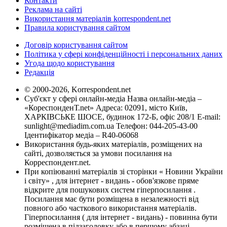
Контакти
Реклама на сайті
Використання матеріалів korrespondent.net
Правила користування сайтом
Договір користування сайтом
Політика у сфері конфіденційності і персональних даних
Угода щодо користування
Редакція
© 2000-2026, Korrespondent.net
Суб'єкт у сфері онлайн-медіа Назва онлайн-медіа –
«КореспонденТ.net» Адреса: 02091, місто Київ,
ХАРКІВСЬКЕ ШОСЕ, будинок 172-Б, офіс 208/1 E-mail:
sunlight@mediadim.com.ua
Телефон: 044-205-43-00
Ідентифікатор медіа – R40-06068
Використання будь-яких матеріалів, розміщених на
сайті, дозволяється за умови посилання на
Корреспондент.net.
При копіюванні матеріалів зі сторінки « Новини України
і світу» , для інтернет - видань - обов'язкове пряме
відкрите для пошукових систем гіперпосилання .
Посилання має бути розміщена в незалежності від
повного або часткового використання матеріалів.
Гіперпосилання ( для інтернет - видань) - повинна бути
розміщена в підзаголовку або в першому абзаці