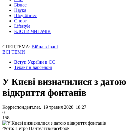
Бізнес
Наука
Шоу-бізнес
Спорт
Lifestyle
БЛОГИ ЧИТАЧІВ
СПЕЦТЕМА:
Війна в Ірані
ВСІ ТЕМИ
Вступ України в ЄС
Теракт в Барселоні
У Києві визначилися з датою
відкриття фонтанів
Корреспондент.net, 19 травня 2020, 18:27
0
158
Фото: Петро Пантелєєв/Facebook