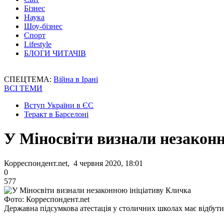
Бізнес
Наука
Шоу-бізнес
Спорт
Lifestyle
БЛОГИ ЧИТАЧІВ
СПЕЦТЕМА:
Війна в Ірані
ВСІ ТЕМИ
Вступ України в ЄС
Теракт в Барселоні
У Міносвіти визнали незаконн
Корреспондент.net, 4 червня 2020, 18:01
0
577
Фото: Корреспондент.net
Державна підсумкова атестація у столичних школах має відбутис