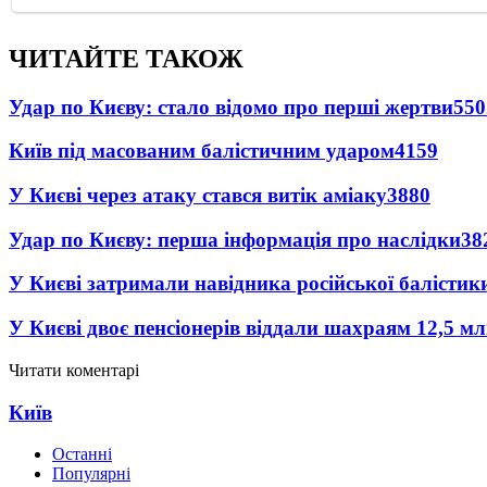
ЧИТАЙТЕ ТАКОЖ
Удар по Києву: стало відомо про перші жертви
550
Київ під масованим балістичним ударом
4159
У Києві через атаку стався витік аміаку
3880
Удар по Києву: перша інформація про наслідки
38
У Києві затримали навідника російської балістик
У Києві двоє пенсіонерів віддали шахраям 12,5 м
Читати коментарі
Київ
Останні
Популярні