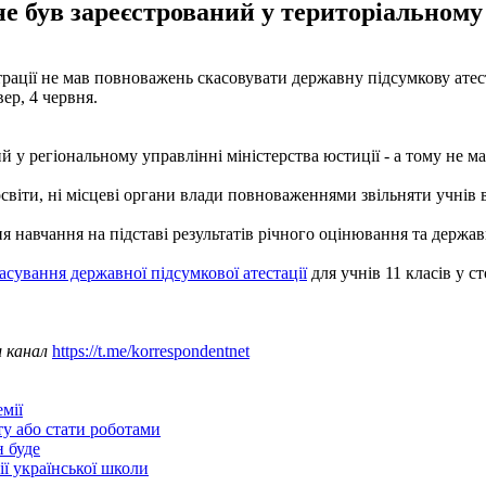
 був зареєстрований у територіальному 
трації не мав повноважень скасовувати державну підсумкову атест
ер, 4 червня.
 у регіональному управлінні міністерства юстиції - а тому не ма
світи, ні місцеві органи влади повноваженнями звільняти учнів в
 навчання на підставі результатів річного оцінювання та державно
асування державної підсумкової атестації
для учнів 11 класів у с
ш канал
https://t.me/korrespondentnet
мії
ту або стати роботами
н буде
ії української школи