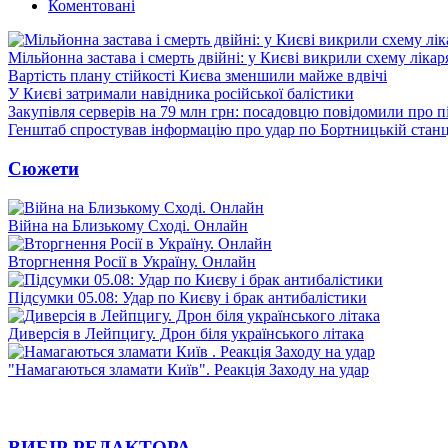
Коментовані
Мільйонна застава і смерть двійні: у Києві викрили схему лікар
Вартість плану стійкості Києва зменшили майже вдвічі
У Києві затримали навідника російської балістики
Закупівля серверів на 79 млн грн: посадовцю повідомили про п
Генштаб спростував інформацію про удар по Бортницькій станці
Сюжети
Війна на Близькому Сході. Онлайн
Вторгнення Росії в Україну. Онлайн
Підсумки 05.08: Удар по Києву і брак антибалістики
Диверсія в Лейпцигу. Дрон біля українського літака
"Намагаються зламати Київ". Реакція Заходу на удар
ВИБІР РЕДАКТОРА