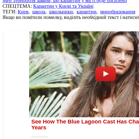
Мер Тернополя заявив, що карантин у місті буде посилено
СПЕЦТЕМА:
Карантин у Києві та Україні
ТЕГИ:
Киев
,
школа
,
школьники
,
карантин
,
минобразования
Якщо ви помітили помилку, виділіть необхідний текст і натисніт