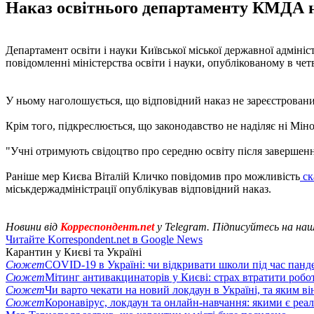
Наказ освітнього департаменту КМДА не
Департамент освіти і науки Київської міської державної адмініс
повідомленні міністерства освіти і науки, опублікованому в четв
У ньому наголошується, що відповідний наказ не зареєстрований
Крім того, підкреслюється, що законодавство не наділяє ні Міно
"Учні отримують свідоцтво про середню освіту після завершення
Раніше мер Києва Віталій Кличко повідомив про можливість
ск
міськдержадміністрації опублікував відповідний наказ.
Новини від
Корреспондент.net
у Telegram. Підписуйтесь на на
Читайте Korrespondent.net в Google News
Карантин у Києві та Україні
Сюжет
COVID-19 в Україні: чи відкривати школи під час панде
Сюжет
Мітинг антивакцинаторів у Києві: страх втратити робо
Сюжет
Чи варто чекати на новий локдаун в Україні, та яким ві
Сюжет
Коронавірус, локдаун та онлайн-навчання: якими є реал