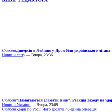
Сюжет
Диверсія в Лейпцигу. Дрон біля українського літака
Новини світу
— Вчора, 23:36
Сюжет
"Намагаються зламати Київ". Реакція Заходу на уда
Новини України
— Вчора, 23:09
Сюжет
Удари по Росії. Чого досягла 40-денна операція