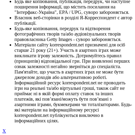
Будь яке копіювання, публікація, передрук, чи наступне
поширення інформації, що містить посилання на
"Інтерфакс-Україна", EPA / UPG, суворо забороняється.
Власник веб-сторінки в розділі Я-Корреспондент є автор
публікації.
Будь-яке копіювання, передрук та відтворення
фотографічних творів та/або аудіовізуальних творів
правовласника Getty Images - суворо забороняється.
Матеріали сайту korrespondent.net призначені для осіб
старше 21 року (21+). Участь в азартних іграх може
викликати ігрову залежність. Дотримуйтесь правил
(принципів) відповідальної гри. При виявленні перших
ознак залежності негайно зверніться до спеціаліста.
Пам'ятайте, що участь в азартних іграх не може бути
джерелом доходів або альтернативою роботі.
Інформаційний ресурс korrespondent.net не проводить
ігри на реальні та/або віртуальні гроші, також сайт не
приймає ні в якій формі оплату ставок та інших
платежів, які пов’язані/можуть бути пов’язані з
азартними іграми, букмекерами чи тоталізаторами. Будь-
які матеріали на інформаційному ресурсі
korrespondent.net публікуються виключно в
інформаційних цілях.
X