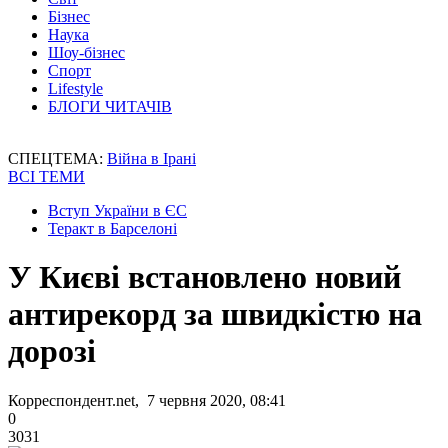
Бізнес
Наука
Шоу-бізнес
Спорт
Lifestyle
БЛОГИ ЧИТАЧІВ
СПЕЦТЕМА:
Війна в Ірані
ВСІ ТЕМИ
Вступ України в ЄС
Теракт в Барселоні
У Києві встановлено новий
антирекорд за швидкістю на
дорозі
Корреспондент.net, 7 червня 2020, 08:41
0
3031