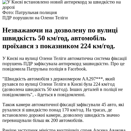
Фото: Патрульная полиция
ПДР порушили на Олени Теліги
Незважаючи на дозволену по вулиці
швидкість 50 км/год, автомобіль
проїхався з показником 224 км/год.
У Києві на вулиці Олени Теліги автоматична система фіксації
порушень ПДР зафіксувала антирекорд зашвидкістю. Про це
повідомила Патрульна поліція в Facebook.
"Швидкість автомобіля з держномером AA297***, який
рухався по вулиці Олени Теліги в Києві була 224 км/год
(дозволена швидкість 50 км/год). Інших деталей в поліції не
повідомляють", - йдеться в повідомленні.
Також камери автоматичної фіксації зафіксували 45 авто, які
рухалися зі швидкістю понад 170 км/год. На трасах, де
встановлено дорожні камери, дозволену швидкість значно
перевищували більш як 200 автомобілів.
Раніше заступник міністра внутрішніх справ Арсена Авакова