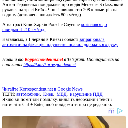
Антон Геращенко повідомляв про водія Mersedes S class, який
рухався на трасі Київ - Чоп зі швидкістю 208 кілометрів на
годину (дозволена швидкість 80 км/год).
А на трасі Київ-Харків Porsche Cayenne
розігнався до
швидкості 210 км/год.
Нагадаємо, з 1 червня в Києві і області
запрацювала
автоматична фіксація порушення правил дорожнього руху.
Новини від
Корреспондент.net
в Telegram. Підписуйтесь на
наш канал
https://t.me/korrespondentnet
Читайте Korrespondent.net в Google News
ТЕГИ:
автомобили
,
Киев
,
МВД
,
нарушение ПДД
Якщо ви помітили помилку, виділіть необхідний текст і
натисніть Ctrl + Enter, щоб повідомити про це редакцію.