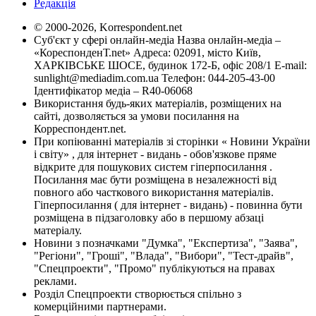
Редакція
© 2000-2026, Korrespondent.net
Суб'єкт у сфері онлайн-медіа Назва онлайн-медіа –
«КореспонденТ.net» Адреса: 02091, місто Київ,
ХАРКІВСЬКЕ ШОСЕ, будинок 172-Б, офіс 208/1 E-mail:
sunlight@mediadim.com.ua
Телефон: 044-205-43-00
Ідентифікатор медіа – R40-06068
Використання будь-яких матеріалів, розміщених на
сайті, дозволяється за умови посилання на
Корреспондент.net.
При копіюванні матеріалів зі сторінки « Новини України
і світу» , для інтернет - видань - обов'язкове пряме
відкрите для пошукових систем гіперпосилання .
Посилання має бути розміщена в незалежності від
повного або часткового використання матеріалів.
Гіперпосилання ( для інтернет - видань) - повинна бути
розміщена в підзаголовку або в першому абзаці
матеріалу.
Новини з позначками "Думка", "Експертиза", "Заява",
"Регіони", "Гроші", "Влада", "Вибори", "Тест-драйв",
"Спецпроекти", "Промо" публікуються на правах
реклами.
Розділ Спецпроекти створюється спільно з
комерційними партнерами.