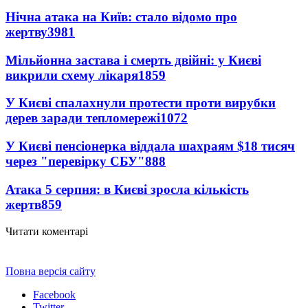
Нічна атака на Київ: стало відомо про
жертву
3981
Мільйонна застава і смерть двійні: у Києві
викрили схему лікаря
1859
У Києві спалахнули протести проти вирубки
дерев заради тепломережі
1072
У Києві пенсіонерка віддала шахраям $18 тисяч
через "перевірку СБУ"
888
Атака 5 серпня: в Києві зросла кількість
жертв
859
Читати коментарі
Повна версія сайту
Facebook
Twitter