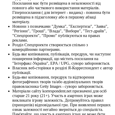
Посилання має бути розміщена в незалежності від
повного або часткового використання матеріалів.
Гіперпосилання ( для інтернет - видань) - повинна бути
розміщена в підзаголовку або в першому абзаці
матеріалу.
Новини з позначками "Думка", "Експертиза", "Заява",
"Регіони", "Гроші", "Влада", "Вибори", "Тест-драйв",
"Спецпроекти", "Промо" публікуються на правах
реклами.
Розділ Спецпроекти створюється спільно з
комерційними партнерами.
Будь яке копіювання, публікація, передрук, чи наступне
поширення інформації, що містить посилання на
"Інтерфакс-Україна", EPA / UPG, суворо забороняється.
Власник веб-сторінки в розділі Я-Корреспондент є автор
публікації.
Будь-яке копіювання, передрук та відтворення
фотографічних творів та/або аудіовізуальних творів
правовласника Getty Images - суворо забороняється.
Матеріали сайту korrespondent.net призначені для осіб
старше 21 року (21+). Участь в азартних іграх може
викликати ігрову залежність. Дотримуйтесь правил
(принципів) відповідальної гри. При виявленні перших
ознак залежності негайно зверніться до спеціаліста.
Пам'ятайте, що участь в азартних іграх не може бути