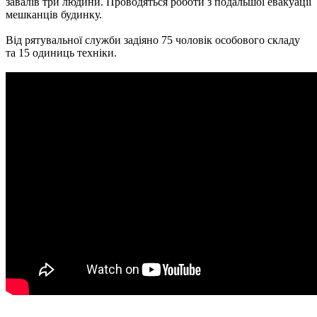
завалів три людини. Проводяться роботи з подальшої евакуації
мешканців будинку.
Від рятувальної служби задіяно 75 чоловік особового складу
та 15 одиниць техніки.