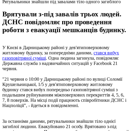
Рятувальники знайшли під завалами тіло одного загиблого
Врятували з-під завалів трьох людей.
ДСНС повідомляє про проведення
роботи з евакуації мешканців будинку.
У Києві в Дарницькому районі у дев'ятиповерховому
житловому будинку, за попередніми даними,
стався вибух
газоповітряної суміші
. Одна людина загинула, повідомляє
Державна служба з надзвичайних ситуацій у Facebook 21
червня.
"21 червня о 10:00 у Дарницькому районі по вулиці Соломії
Крушельницької, 1/5 у дев'ятиповерховому житловому
будинку стався вибух попередньо газоповітряної суміші з
подальшим руйнуванням міжповерхових перекриттів 4, 5, 6,
7, 8 поверхів. На місці події працюють співробітники ДСНС і
Нацполіції", - йдеться в повідомленні.
За останніми даними, рятувальники знайшли тіло однієї
загиблої людини. Евакуйовано 21 особу. Врятовано з-під