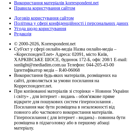
Використання матеріалів korrespondent.net
Правила користування сайтом
Договір користування сайтом
Політика у сфері конфіденційності і персональних даних
Угода щодо користування
Редакція
© 2000-2026, Korrespondent.net
Суб'єкт у сфері онлайн-медіа Назва онлайн-медіа –
«КореспонденТ.net» Адреса: 02091, місто Київ,
ХАРКІВСЬКЕ ШОСЕ, будинок 172-Б, офіс 208/1 E-mail:
sunlight@mediadim.com.ua
Телефон: 044-205-43-00
Ідентифікатор медіа – R40-06068
Використання будь-яких матеріалів, розміщених на
сайті, дозволяється за умови посилання на
Корреспондент.net.
При копіюванні матеріалів зі сторінки « Новини України
і світу» , для інтернет - видань - обов'язкове пряме
відкрите для пошукових систем гіперпосилання .
Посилання має бути розміщена в незалежності від
повного або часткового використання матеріалів.
Гіперпосилання ( для інтернет - видань) - повинна бути
розміщена в підзаголовку або в першому абзаці
матеріалу.