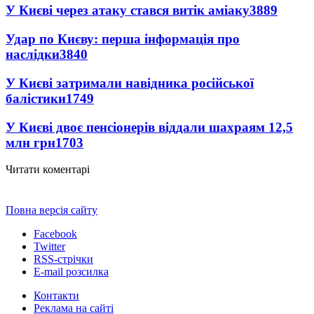
У Києві через атаку стався витік аміаку
3889
Удар по Києву: перша інформація про
наслідки
3840
У Києві затримали навідника російської
балістики
1749
У Києві двоє пенсіонерів віддали шахраям 12,5
млн грн
1703
Читати коментарі
Повна версія сайту
Facebook
Twitter
RSS-стрічки
E-mail розсилка
Контакти
Реклама на сайті