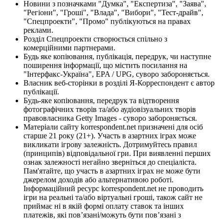
Новини з позначками "Думка", "Експертиза", "Заява",
"Регіони", "Гроші", "Влада", "Вибори", "Тест-драйв",
"Спецпроекти", "Промо" публікуються на правах
реклами.
Розділ Спецпроекти створюється спільно з
комерційними партнерами.
Будь яке копіювання, публікація, передрук, чи наступне
поширення інформації, що містить посилання на
"Інтерфакс-Україна", EPA / UPG, суворо забороняється.
Власник веб-сторінки в розділі Я-Корреспондент є автор
публікації.
Будь-яке копіювання, передрук та відтворення
фотографічних творів та/або аудіовізуальних творів
правовласника Getty Images - суворо забороняється.
Матеріали сайту korrespondent.net призначені для осіб
старше 21 року (21+). Участь в азартних іграх може
викликати ігрову залежність. Дотримуйтесь правил
(принципів) відповідальної гри. При виявленні перших
ознак залежності негайно зверніться до спеціаліста.
Пам'ятайте, що участь в азартних іграх не може бути
джерелом доходів або альтернативою роботі.
Інформаційний ресурс korrespondent.net не проводить
ігри на реальні та/або віртуальні гроші, також сайт не
приймає ні в якій формі оплату ставок та інших
платежів, які пов’язані/можуть бути пов’язані з