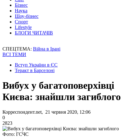
Бізнес
Наука
Шоу-бізнес
Спорт
Lifestyle
БЛОГИ ЧИТАЧІВ
СПЕЦТЕМА:
Війна в Ірані
ВСІ ТЕМИ
Вступ України в ЄС
Теракт в Барселоні
Вибух у багатоповерхівці
Києва: знайшли загиблого
Корреспондент.net, 21 червня 2020, 12:06
0
2823
Фото: ГСЧС