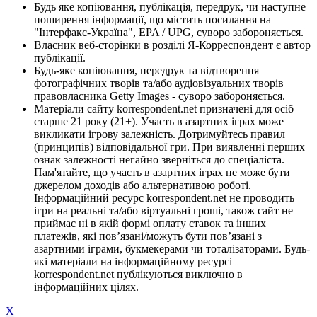
Будь яке копіювання, публікація, передрук, чи наступне
поширення інформації, що містить посилання на
"Інтерфакс-Україна", EPA / UPG, суворо забороняється.
Власник веб-сторінки в розділі Я-Корреспондент є автор
публікації.
Будь-яке копіювання, передрук та відтворення
фотографічних творів та/або аудіовізуальних творів
правовласника Getty Images - суворо забороняється.
Матеріали сайту korrespondent.net призначені для осіб
старше 21 року (21+). Участь в азартних іграх може
викликати ігрову залежність. Дотримуйтесь правил
(принципів) відповідальної гри. При виявленні перших
ознак залежності негайно зверніться до спеціаліста.
Пам'ятайте, що участь в азартних іграх не може бути
джерелом доходів або альтернативою роботі.
Інформаційний ресурс korrespondent.net не проводить
ігри на реальні та/або віртуальні гроші, також сайт не
приймає ні в якій формі оплату ставок та інших
платежів, які пов’язані/можуть бути пов’язані з
азартними іграми, букмекерами чи тоталізаторами. Будь-
які матеріали на інформаційному ресурсі
korrespondent.net публікуються виключно в
інформаційних цілях.
X