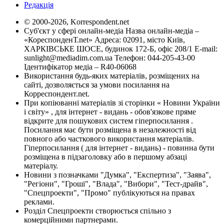
Редакція
© 2000-2026, Korrespondent.net
Суб'єкт у сфері онлайн-медіа Назва онлайн-медіа –
«КореспонденТ.net» Адреса: 02091, місто Київ,
ХАРКІВСЬКЕ ШОСЕ, будинок 172-Б, офіс 208/1 E-mail:
sunlight@mediadim.com.ua
Телефон: 044-205-43-00
Ідентифікатор медіа – R40-06068
Використання будь-яких матеріалів, розміщених на
сайті, дозволяється за умови посилання на
Корреспондент.net.
При копіюванні матеріалів зі сторінки « Новини України
і світу» , для інтернет - видань - обов'язкове пряме
відкрите для пошукових систем гіперпосилання .
Посилання має бути розміщена в незалежності від
повного або часткового використання матеріалів.
Гіперпосилання ( для інтернет - видань) - повинна бути
розміщена в підзаголовку або в першому абзаці
матеріалу.
Новини з позначками "Думка", "Експертиза", "Заява",
"Регіони", "Гроші", "Влада", "Вибори", "Тест-драйв",
"Спецпроекти", "Промо" публікуються на правах
реклами.
Розділ Спецпроекти створюється спільно з
комерційними партнерами.