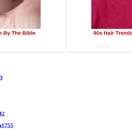
3
42
и
1755