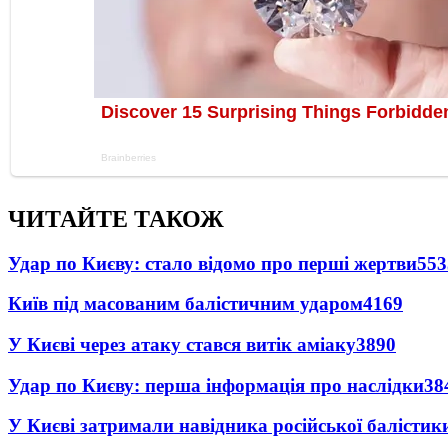
ЧИТАЙТЕ ТАКОЖ
Удар по Києву: стало відомо про перші жертви
553
Київ під масованим балістичним ударом
4169
У Києві через атаку стався витік аміаку
3890
Удар по Києву: перша інформація про наслідки
38
У Києві затримали навідника російської балістик