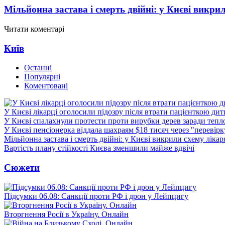
Мільйонна застава і смерть двійні: у Києві викри
Читати коментарі
Київ
Останні
Популярні
Коментовані
У Києві лікарці оголосили підозру після втрати пацієнткою ди
У Києві спалахнули протести проти вирубки дерев заради тепл
У Києві пенсіонерка віддала шахраям $18 тисяч через "перевір
Мільйонна застава і смерть двійні: у Києві викрили схему лікар
Вартість плану стійкості Києва зменшили майже вдвічі
Сюжети
Підсумки 06.08: Санкції проти РФ і дрон у Лейпцигу
Вторгнення Росії в Україну. Онлайн