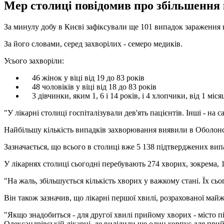
Мер столиці повідомив про збільшення к
За минулу добу в Києві зафіксували ще 101 випадок зараження к
За його словами, серед захворілих - семеро медиків.
Усього захворіли:
46 жінок у віці від 19 до 83 років
48 чоловіків у віці від 18 до 83 років
3 дівчинки, яким 1, 6 і 14 років, і 4 хлопчики, від 1 міся
"У лікарні столиці госпіталізували дев'ять пацієнтів. Інші - на с
Найбільшу кількість випадків захворювання виявили в Оболонсь
Зазначається, що всього в столиці вже 5 138 підтверджених в
У лікарнях столиці сьогодні перебувають 274 хворих, зокрема, 1
"На жаль, збільшується кількість хворих у важкому стані. Їх сьо
Він також зазначив, що лікарні першої хвилі, розрахованої майж
"Якщо знадобиться - для другої хвилі прийому хворих - місто п
Олександрівській лікарні, де виділили ще один корпус для прий