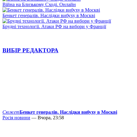
Війна на Близькому Сході. Онлайн
Бенкет генералів. Наслідки вибуху в Москві
Брудні технології. Атаки РФ на вибори у Франції
ВИБІР РЕДАКТОРА
Сюжет
Бенкет генералів. Наслідки вибуху в Москві
Росія новини
— Вчора, 23:58