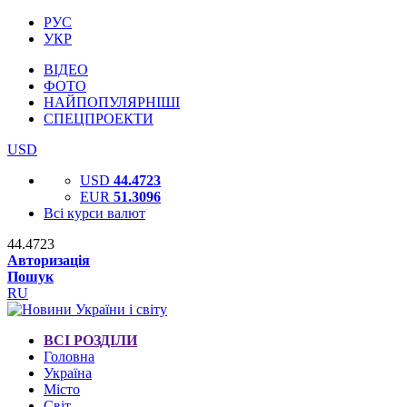
РУС
УКР
ВІДЕО
ФОТО
НАЙПОПУЛЯРНІШІ
СПЕЦПРОЕКТИ
USD
USD
44.4723
EUR
51.3096
Всі курси валют
44.4723
Авторизація
Пошук
RU
ВСІ РОЗДІЛИ
Головна
Україна
Місто
Світ