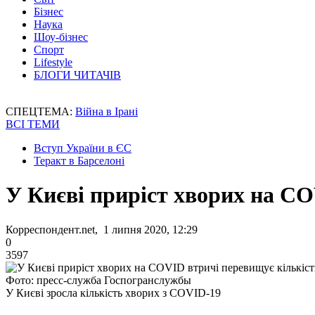
Бізнес
Наука
Шоу-бізнес
Спорт
Lifestyle
БЛОГИ ЧИТАЧІВ
СПЕЦТЕМА:
Війна в Ірані
ВСІ ТЕМИ
Вступ України в ЄС
Теракт в Барселоні
У Києві приріст хворих на C
Корреспондент.net, 1 липня 2020, 12:29
0
3597
Фото: пресс-служба Госпогранслужбы
У Києві зросла кількість хворих з COVID-19