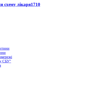
ли схему лікаря
1710
тини
омережі
ку СБУ"
я