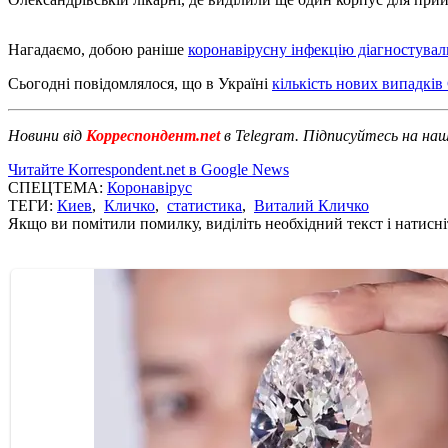
Нагадаємо, добою раніше
коронавірусну інфекцію діагностувал
Сьогодні повідомлялося, що в Україні
кількість нових випадкі
Новини від
Корреспондент.net
в Telegram. Підписуйтесь на на
Читайте Korrespondent.net в Google News
СПЕЦТЕМА:
Коронавірус
ТЕГИ:
Киев
,
Кличко
,
статистика
,
Виталий Кличко
Якщо ви помітили помилку, виділіть необхідний текст і натисніт