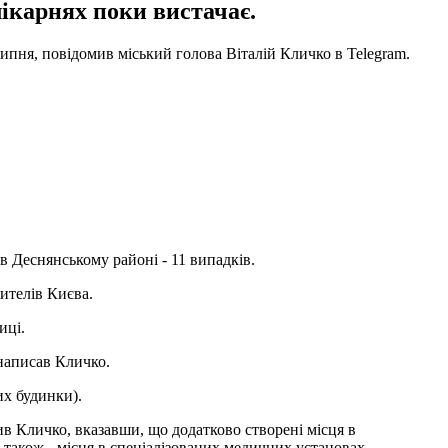
лікарнях поки вистачає.
липня, повідомив міський голова Віталій Кличко в Telegram.
в Деснянському районі - 11 випадків.
ителів Києва.
иці.
 написав Кличко.
их будинки).
мив Кличко, вказавши, що додатково створені місця в
 також - місця в спеціалізованих медичних установах.