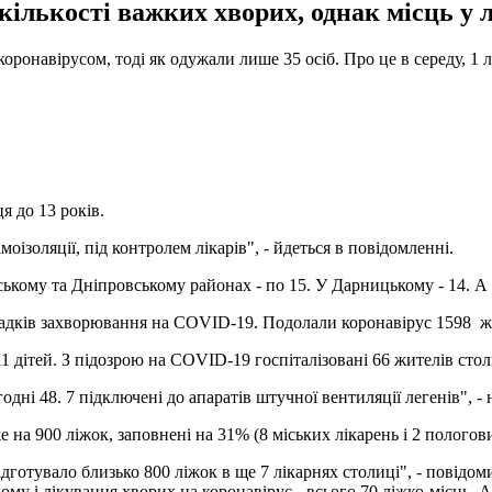
ількості важких хворих, однак місць у 
оронавірусом, тоді як одужали лише 35 осіб. Про це в середу, 1 
ця до 13 років.
амоізоляції, під контролем лікарів", - йдеться в повідомленні.
кому та Дніпровському районах - по 15. У Дарницькому - 14. А 
ипадків захворювання на COVID-19. Подолали коронавірус 1598 ж
1 дітей. З підозрою на COVID-19 госпіталізовані 66 жителів стол
годні 48. 7 підключені до апаратів штучної вентиляції легенів", -
е на 900 ліжок, заповнені на 31% (8 міських лікарень і 2 пологов
ідготувало близько 800 ліжок в ще 7 лікарнях столиці", - повідо
ому і лікування хворих на коронавірус - всього 70 ліжко-місць. А