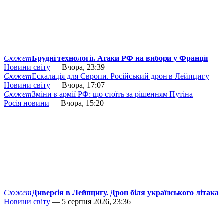
Сюжет
Брудні технології. Атаки РФ на вибори у Франції
Новини світу
— Вчора, 23:39
Сюжет
Ескалація для Європи. Російський дрон в Лейпцигу
Новини світу
— Вчора, 17:07
Сюжет
Зміни в армії РФ: що стоїть за рішенням Путіна
Росія новини
— Вчора, 15:20
Сюжет
Диверсія в Лейпцигу. Дрон біля українського літака
Новини світу
— 5 серпня 2026, 23:36