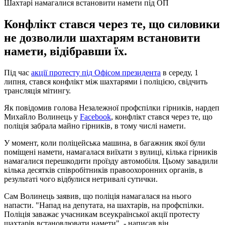
Шахтарі намагалися встановити намети під ОП
Конфлікт стався через те, що силовики
не дозволили шахтарям встановити
намети, відібравши їх.
Під час
акції протесту під Офісом президента
в середу, 1
липня, стався конфлікт між шахтарями і поліцією, свідчить
трансляція мітингу.
Як повідомив голова Незалежної профспілки гірників, нардеп
Михайло Волинець у
Facebook
, конфлікт стався через те, що
поліція забрала майно гірників, в тому числі намети.
У момент, коли поліцейська машина, в багажник якої були
поміщені намети, намагалася виїхати з вулиці, кілька гірників
намагалися перешкодити проїзду автомобіля. Цьому завадили
кілька десятків співробітників правоохоронних органів, в
результаті чого відбулися нетривалі сутички.
Сам Волинець заявив, що поліція намагалася на нього
напасти. "Напад на депутата, на шахтарів, на профспілки.
Поліція заважає учасникам всеукраїнської акції протесту
шахтарів встановлювати намети", - написав він.