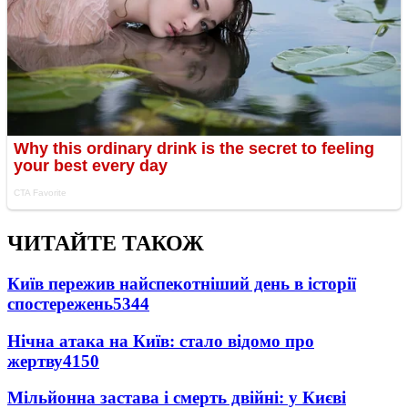
ЧИТАЙТЕ ТАКОЖ
Київ пережив найспекотніший день в історії
спостережень
5344
Нічна атака на Київ: стало відомо про
жертву
4150
Мільйонна застава і смерть двійні: у Києві