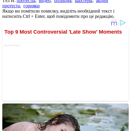
ТЕГИ:
протесты
,
видео
,
полиция
,
шахтеры
,
акции
протеста
,
горняки
Якщо ви помітили помилку, виділіть необхідний текст і
натисніть Ctrl + Enter, щоб повідомити про це редакцію.