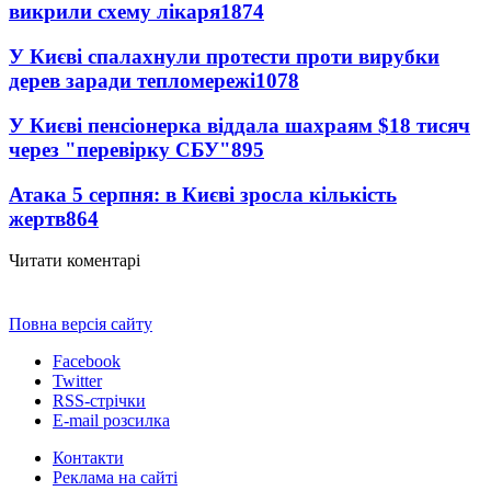
викрили схему лікаря
1874
У Києві спалахнули протести проти вирубки
дерев заради тепломережі
1078
У Києві пенсіонерка віддала шахраям $18 тисяч
через "перевірку СБУ"
895
Атака 5 серпня: в Києві зросла кількість
жертв
864
Читати коментарі
Повна версія сайту
Facebook
Twitter
RSS-стрічки
E-mail розсилка
Контакти
Реклама на сайті