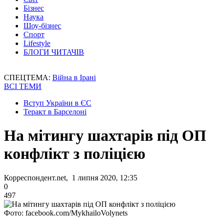
Бізнес
Наука
Шоу-бізнес
Спорт
Lifestyle
БЛОГИ ЧИТАЧІВ
СПЕЦТЕМА:
Війна в Ірані
ВСІ ТЕМИ
Вступ України в ЄС
Теракт в Барселоні
На мітингу шахтарів під ОП
конфлікт з поліцією
Корреспондент.net, 1 липня 2020, 12:35
0
497
Фото: facebook.com/MykhailoVolynets