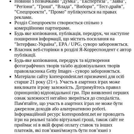
Новини з позначками "Думка", "Експертиза", "Заява",
"Регіони", "Гроші", "Влада", "Вибори", "Тест-драйв",
"Спецпроекти", "Промо" публікуються на правах
реклами.
Розділ Спецпроекти створюється спільно з
комерційними партнерами.
Будь яке копіювання, публікація, передрук, чи наступне
поширення інформації, що містить посилання на
"Інтерфакс-Україна", EPA / UPG, суворо забороняється.
Власник веб-сторінки в розділі Я-Корреспондент є автор
публікації.
Будь-яке копіювання, передрук та відтворення
фотографічних творів та/або аудіовізуальних творів
правовласника Getty Images - суворо забороняється.
Матеріали сайту korrespondent.net призначені для осіб
старше 21 року (21+). Участь в азартних іграх може
викликати ігрову залежність. Дотримуйтесь правил
(принципів) відповідальної гри. При виявленні перших
ознак залежності негайно зверніться до спеціаліста.
Пам'ятайте, що участь в азартних іграх не може бути
джерелом доходів або альтернативою роботі.
Інформаційний ресурс korrespondent.net не проводить
ігри на реальні та/або віртуальні гроші, також сайт не
приймає ні в якій формі оплату ставок та інших
платежів, які пов’язані/можуть бути пов’язані з