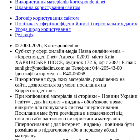
Використання матеріалів korrespondent.net
Правила користування сайтом
Договір користування сайтом
Політика у сфері конфіденційності і персональних даних
Угода щодо користування
Редакція
© 2000-2026, Korrespondent.net
Суб'єкт у сфері онлайн-медіа Назва онлайн-медіа –
«КореспонденТ.net» Адреса: 02091, місто Київ,
ХАРКІВСЬКЕ ШОСЕ, будинок 172-Б, офіс 208/1 E-mail:
sunlight@mediadim.com.ua
Телефон: 044-205-43-00
Ідентифікатор медіа – R40-06068
Використання будь-яких матеріалів, розміщених на
сайті, дозволяється за умови посилання на
Корреспондент.net.
При копіюванні матеріалів зі сторінки « Новини України
і світу» , для інтернет - видань - обов'язкове пряме
відкрите для пошукових систем гіперпосилання .
Посилання має бути розміщена в незалежності від
повного або часткового використання матеріалів.
Гіперпосилання ( для інтернет - видань) - повинна бути
розміщена в підзаголовку або в першому абзаці
матеріалу.