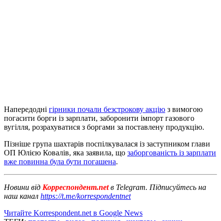
Напередодні
гірники почали безстрокову акцію
з вимогою
погасити борги із зарплати, заборонити імпорт газового
вугілля, розрахуватися з боргами за поставлену продукцію.
Пізніше група шахтарів поспілкувалася із заступником глави
ОП Юлією Ковалів, яка заявила, що
заборгованість із зарплати
вже повинна була бути погашена
.
Новини від
Корреспондент.net
в Telegram. Підписуйтесь на
наш канал
https://t.me/korrespondentnet
Читайте Korrespondent.net в Google News