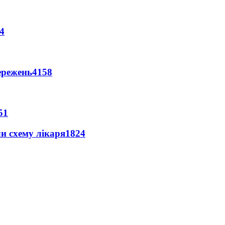
4
ережень
4158
51
ли схему лікаря
1824