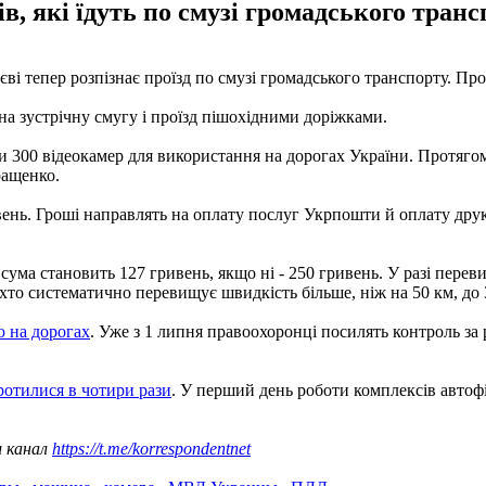
 які їдуть по смузі громадського трансп
ві тепер розпізнає проїзд по смузі громадського транспорту. Пр
на зустрічну смугу і проїзд пішохідними доріжками.
 300 відеокамер для використання на дорогах України. Протягом
ращенко.
вень. Гроші направлять на оплату послуг Укрпошти й оплату дру
о сума становить 127 гривень, якщо ні - 250 гривень. У разі пере
хто систематично перевищує швидкість більше, ніж на 50 км, до 
ю на дорогах
. Уже з 1 липня правоохоронці посилять контроль за 
ротилися в чотири рази
. У перший день роботи комплексів автофік
ш канал
https://t.me/korrespondentnet