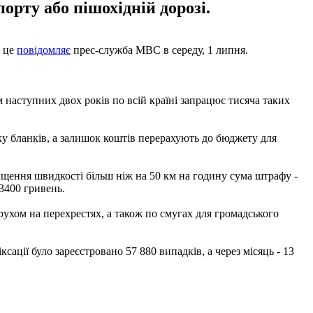
орту або пішохідній дорозі.
о це
повідомляє
прес-служба МВС в середу, 1 липня.
 наступних двох років по всій країні запрацює тисяча таких
ку бланків, а залишок коштів перерахують до бюджету для
вищення швидкості більш ніж на 50 км на годину сума штрафу -
3400 гривень.
рухом на перехрестях, а також по смугах для громадського
сації було зареєстровано 57 880 випадків, а через місяць - 13