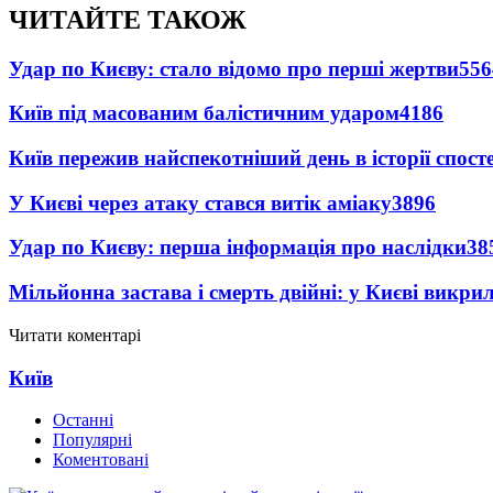
ЧИТАЙТЕ ТАКОЖ
Удар по Києву: стало відомо про перші жертви
556
Київ під масованим балістичним ударом
4186
Київ пережив найспекотніший день в історії спост
У Києві через атаку стався витік аміаку
3896
Удар по Києву: перша інформація про наслідки
38
Мільйонна застава і смерть двійні: у Києві викри
Читати коментарі
Київ
Останні
Популярні
Коментовані