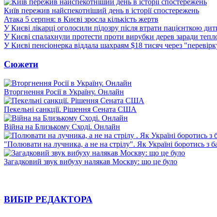
Київ пережив найспекотніший день в історії спостережень
Атака 5 серпня: в Києві зросла кількість жертв
У Києві лікарці оголосили підозру після втрати пацієнткою ди
У Києві спалахнули протести проти вирубки дерев заради тепл
У Києві пенсіонерка віддала шахраям $18 тисяч через "перевір
Сюжети
Вторгнення Росії в Україну. Онлайн
Пекельні санкції. Рішення Сената США
Війна на Близькому Сході. Онлайн
"Полювати на лучника, а не на стрілу". Як Україні боротись з 
Загадковий звук вибуху налякав Москву: що це було
ВИБІР РЕДАКТОРА