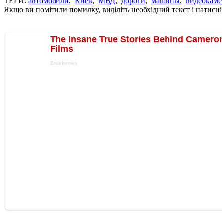
ТЕГИ:
автомобили
,
Киев
,
МВД
,
дороги
,
машины
,
видеокам
Якщо ви помітили помилку, виділіть необхідний текст і натисніт