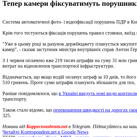
Тепер камери фіксуватимуть порушників,
Система автоматичної фото- і відеофіксації порушень ПДР в Киє
Крім того тестуються фіксація порушень правил стоянки, виїзд 
"Уже в цьому році за рахунок держбюджету планується закупити
камер", - сказав заступник міністра внутрішніх справ Антон Ге
З 1 червня оплачено вже 219 тисяч штрафів на суму 31 млн гри
витрат на відновлення транспортної інфраструктури.
Відзначається, що якщо водій оплачує штраф за 10 днів, то йог
510 гривень. Проте суми штрафів планують збільшити для тих, 
Раніше повідомлялося, що
в Україні введуть нові види контрол
транспорту.
Також стало відомо, що
перевищення швидкості на дорогах ско
325.
Новини від
Корреспондент.net
в Telegram. Підписуйтесь на на
Читайте Korrespondent.net в Google News