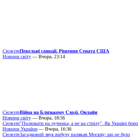
Сюжет
Пекельні санкції. Рішення Сената США
Новини світу
— Вчора, 23:14
Сюжет
Війна на Близькому Сході. Онлайн
Новини світу
— Вчора, 18:56
Сюжет
"Полювати на лучника, а не на стрілу". Як Україні бор
Новини України
— Вчора, 16:36
Сюжет
Загадковий звук вибуху налякав Москву: що це було