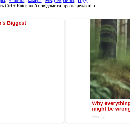
еры
,
машина
,
камера
,
МВД Украины
,
ПДД
ь Ctrl + Enter, щоб повідомити про це редакцію.