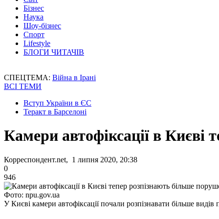
Бізнес
Наука
Шоу-бізнес
Спорт
Lifestyle
БЛОГИ ЧИТАЧІВ
СПЕЦТЕМА:
Війна в Ірані
ВСІ ТЕМИ
Вступ України в ЄС
Теракт в Барселоні
Камери автофіксації в Києві 
Корреспондент.net, 1 липня 2020, 20:38
0
946
Фото: npu.gov.ua
У Києві камери автофіксації почали розпізнавати більше виді