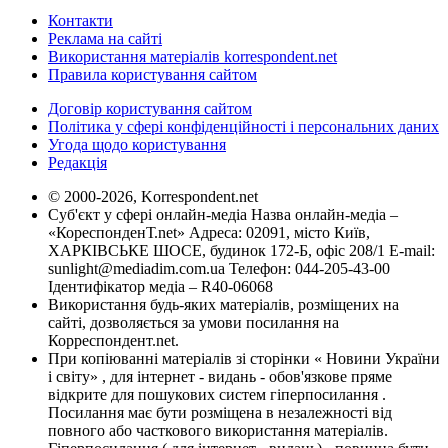
Контакти
Реклама на сайті
Використання матеріалів korrespondent.net
Правила користування сайтом
Договір користування сайтом
Політика у сфері конфіденційності і персональних даних
Угода щодо користування
Редакція
© 2000-2026, Korrespondent.net
Суб'єкт у сфері онлайн-медіа Назва онлайн-медіа –
«КореспонденТ.net» Адреса: 02091, місто Київ,
ХАРКІВСЬКЕ ШОСЕ, будинок 172-Б, офіс 208/1 E-mail:
sunlight@mediadim.com.ua
Телефон: 044-205-43-00
Ідентифікатор медіа – R40-06068
Використання будь-яких матеріалів, розміщених на
сайті, дозволяється за умови посилання на
Корреспондент.net.
При копіюванні матеріалів зі сторінки « Новини України
і світу» , для інтернет - видань - обов'язкове пряме
відкрите для пошукових систем гіперпосилання .
Посилання має бути розміщена в незалежності від
повного або часткового використання матеріалів.