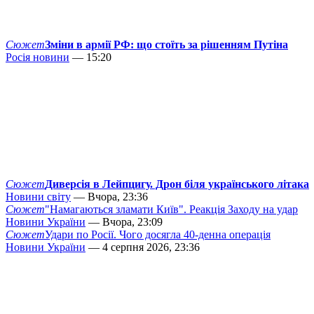
Сюжет
Зміни в армії РФ: що стоїть за рішенням Путіна
Росія новини
— 15:20
Сюжет
Диверсія в Лейпцигу. Дрон біля українського літака
Новини світу
— Вчора, 23:36
Сюжет
"Намагаються зламати Київ". Реакція Заходу на удар
Новини України
— Вчора, 23:09
Сюжет
Удари по Росії. Чого досягла 40-денна операція
Новини України
— 4 серпня 2026, 23:36