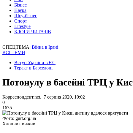
Бізнес
Наука
Шоу-бізнес
Спорт
Lifestyle
БЛОГИ ЧИТАЧІВ
СПЕЦТЕМА:
Війна в Ірані
ВСІ ТЕМИ
Вступ України в ЄС
Теракт в Барселоні
Потонулу в басейні ТРЦ у Киє
Корреспондент.net, 7 серпня 2020, 10:02
0
1635
Фото: gurt.org.ua
Хлопчик вижив