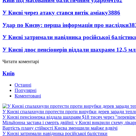
Київ під масованим балістичним ударом
4162
У Києві через атаку стався витік аміаку
3886
Удар по Києву: перша інформація про наслідки
38
У Києві затримали навідника російської балістик
У Києві двоє пенсіонерів віддали шахраям 12,5 м
Читати коментарі
Київ
Останні
Популярні
Коментовані
У Києві спалахнули протести проти вирубки дерев заради тепл
У Києві пенсіонерка віддала шахраям $18 тисяч через "перевір
Мільйонна застава і смерть двійні: у Києві викрили схему лікар
Вартість плану стійкості Києва зменшили майже вдвічі
У Києві затримали навідника російської балістики