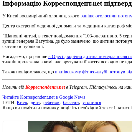
Інформацію Корреспондент.net підтверд
У Києві восьмирічний хлопчик, якого
раніше оголосили потону
Центр екстреної медичної допомоги та медицини катастроф міс
"Шановні читачі, в текст повідомлення "103-оперативно. 5 серп
вулиці генерала Ватутіна, де було зазначено, що дитина потон
сказано в публікації.
Нагадаємо, що раніше
в Одесі дворічна дитина померла після п
тижнів пролежала в комі, але врятувати її життя все одно не вда
Також повідомлялося, що
в київському фітнес-клубі потонув ві
Новини від
Корреспондент.net
в Telegram. Підписуйтесь на на
Читайте Korrespondent.net в Google News
ТЕГИ:
Киев
,
дети
,
ребенок
,
бассейн
,
утопился
Якщо ви помітили помилку, виділіть необхідний текст і натисніт