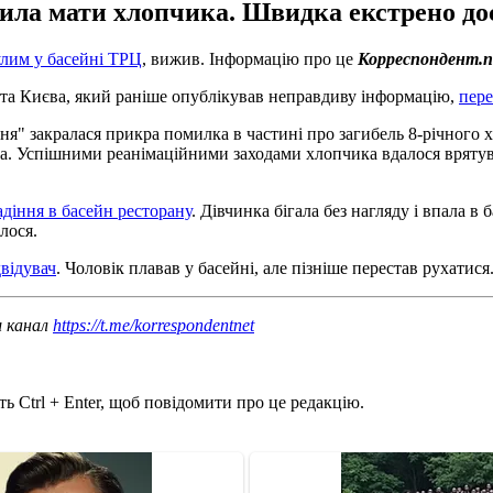
ила мати хлопчика. Швидка екстрено дос
лим у басейні ТРЦ
, вижив. Інформацію про це
Корреспондент.n
та Києва, який раніше опублікував неправдиву інформацію,
пер
ня" закралася прикра помилка в частині про загибель 8-річного 
ула. Успішними реанімаційними заходами хлопчика вдалося врятув
адіння в басейн ресторану
. Дівчинка бігала без нагляду і впала в 
лося.
двідувач
. Чоловік плавав у басейні, але пізніше перестав рухатися
ш канал
https://t.me/korrespondentnet
ь Ctrl + Enter, щоб повідомити про це редакцію.