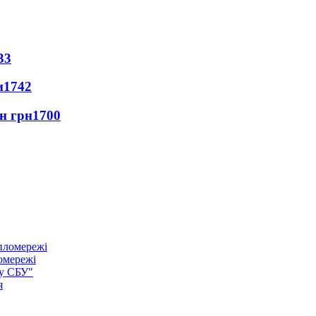
33
и
1742
лн грн
1700
омережі
ку СБУ"
я