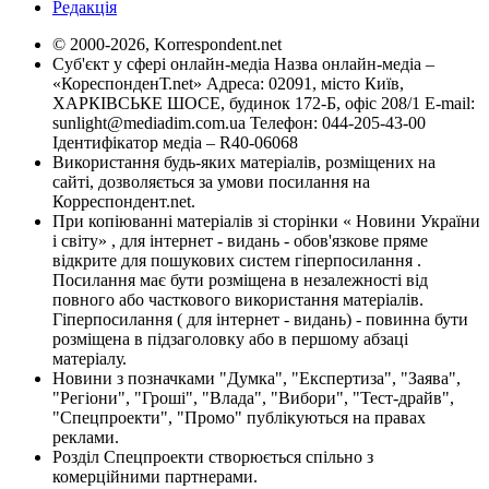
Редакція
© 2000-2026, Korrespondent.net
Суб'єкт у сфері онлайн-медіа Назва онлайн-медіа –
«КореспонденТ.net» Адреса: 02091, місто Київ,
ХАРКІВСЬКЕ ШОСЕ, будинок 172-Б, офіс 208/1 E-mail:
sunlight@mediadim.com.ua
Телефон: 044-205-43-00
Ідентифікатор медіа – R40-06068
Використання будь-яких матеріалів, розміщених на
сайті, дозволяється за умови посилання на
Корреспондент.net.
При копіюванні матеріалів зі сторінки « Новини України
і світу» , для інтернет - видань - обов'язкове пряме
відкрите для пошукових систем гіперпосилання .
Посилання має бути розміщена в незалежності від
повного або часткового використання матеріалів.
Гіперпосилання ( для інтернет - видань) - повинна бути
розміщена в підзаголовку або в першому абзаці
матеріалу.
Новини з позначками "Думка", "Експертиза", "Заява",
"Регіони", "Гроші", "Влада", "Вибори", "Тест-драйв",
"Спецпроекти", "Промо" публікуються на правах
реклами.
Розділ Спецпроекти створюється спільно з
комерційними партнерами.