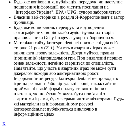
Будь яке копіювання, публікація, передрук, чи наступне
поширення інформації, що містить посилання на
"Інтерфакс-Україна", EPA / UPG, суворо забороняється.
Власник веб-сторінки в розділі Я-Корреспондент є автор
публікації.
Будь-яке копіювання, передрук та відтворення
фотографічних творів та/або аудіовізуальних творів
правовласника Getty Images - суворо забороняється.
Матеріали сайту korrespondent.net призначені для осіб
старше 21 року (21+). Участь в азартних іграх може
викликати ігрову залежність. Дотримуйтесь правил
(принципів) відповідальної гри. При виявленні перших
ознак залежності негайно зверніться до спеціаліста.
Пам'ятайте, що участь в азартних іграх не може бути
джерелом доходів або альтернативою роботі.
Інформаційний ресурс korrespondent.net не проводить
ігри на реальні та/або віртуальні гроші, також сайт не
приймає ні в якій формі оплату ставок та інших
платежів, які пов’язані/можуть бути пов’язані з
азартними іграми, букмекерами чи тоталізаторами. Будь-
які матеріали на інформаційному ресурсі
korrespondent.net публікуються виключно в
інформаційних цілях.
X