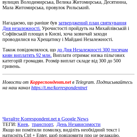
вулицях Володимирська, Велика Житомирська, Десятинна,
Мала Житомирська, провулок Рильський.
Нагадаємо, що раніше був
затверджений план святкування
Дня незалежності.
Урочистості пройдуть на Михайлівській і
Софіївській площах в Києві, хоча зазвичай заходи
проводилися на Хрещатику і Майдані Незалежності.
Також повідомлялося, що
до Дня Незалежності 300 тисячам
киян виплатять 92 млн.
Виплати отримає низка пільгових
категорій громадян. Розмір виплат складе від 300 до 500
гривень.
Новости от
Корреспондент.net
в Telegram. Подписывайтесь
на наш канал
https://t.me/korrespondentnet
Читайте Korrespondent.net в Google News
ТЕГИ:
Киев
,
транспорт
,
День Независимости
Якщо ви помітили помилку, виділіть необхідний текст і
натисніть Ctrl + Enter, щоб повідомити про це редакцію.