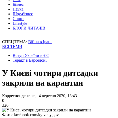
Бізнес
Наука
Шоу-бізнес
Спорт
Lifestyle
БЛОГИ ЧИТАЧІВ
СПЕЦТЕМА:
Війна в Ірані
ВСІ ТЕМИ
Вступ України в ЄС
Теракт в Барселоні
У Києві чотири дитсадки
закрили на карантин
Корреспондент.net, 4 вересня 2020, 13:43
0
326
Фото: facebook.com/kyivcity.gov.ua