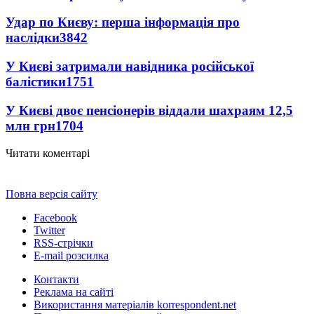
Удар по Києву: перша інформація про
наслідки
3842
У Києві затримали навідника російської
балістики
1751
У Києві двоє пенсіонерів віддали шахраям 12,5
млн грн
1704
Читати коментарі
Повна версія сайту
Facebook
Twitter
RSS-стрічки
E-mail розсилка
Контакти
Реклама на сайті
Використання матеріалів korrespondent.net