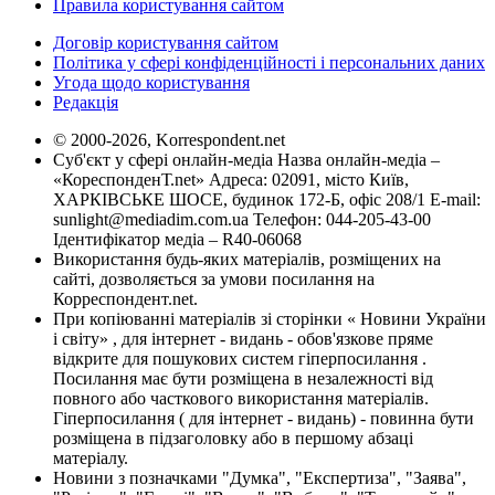
Правила користування сайтом
Договір користування сайтом
Політика у сфері конфіденційності і персональних даних
Угода щодо користування
Редакція
© 2000-2026, Korrespondent.net
Суб'єкт у сфері онлайн-медіа Назва онлайн-медіа –
«КореспонденТ.net» Адреса: 02091, місто Київ,
ХАРКІВСЬКЕ ШОСЕ, будинок 172-Б, офіс 208/1 E-mail:
sunlight@mediadim.com.ua
Телефон: 044-205-43-00
Ідентифікатор медіа – R40-06068
Використання будь-яких матеріалів, розміщених на
сайті, дозволяється за умови посилання на
Корреспондент.net.
При копіюванні матеріалів зі сторінки « Новини України
і світу» , для інтернет - видань - обов'язкове пряме
відкрите для пошукових систем гіперпосилання .
Посилання має бути розміщена в незалежності від
повного або часткового використання матеріалів.
Гіперпосилання ( для інтернет - видань) - повинна бути
розміщена в підзаголовку або в першому абзаці
матеріалу.
Новини з позначками "Думка", "Експертиза", "Заява",