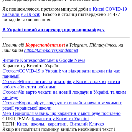
Як повідомлялося, протягом минулої доби
в Києві COVID-19
виявили у 319 осіб
. Всього в столиці підтверджено 14 477
випадків захворювання.
В Україні новий антирекорд щодо коронавірусу
Новини від
Корреспондент.net
в Telegram. Підписуйтесь на
наш канал
https://t.me/korrespondentnet
Читайте Korrespondent.net в Google News
Карантин у Києві та Україні
Сюжет
COVID-19 в Україні: чи відкривати школи під час
пандемії
Сюжет
Мітинг антивакцинаторів у Києві: страх втратити
роботу або стати роботами
Сюжет
Чи варто чекати на новий локдаун в Україні, та яким
він буде
Сюжет
Коронавірус, локдаун та онлайн-навчання: якими є
реалії української школи
Мер Тернополя заявив, що карантин у місті буде посилено
СПЕЦТЕМА:
Карантин у Києві та Україні
ТЕГИ:
Киев
,
школы
,
карантин
,
Виталий Кличко
Якщо ви помітили помилку, виділіть необхідний текст і