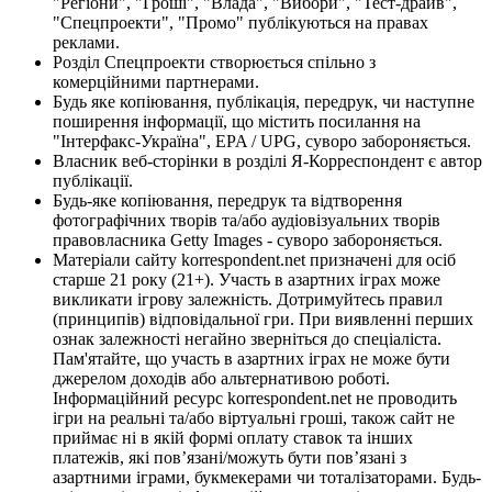
"Регіони", "Гроші", "Влада", "Вибори", "Тест-драйв",
"Спецпроекти", "Промо" публікуються на правах
реклами.
Розділ Спецпроекти створюється спільно з
комерційними партнерами.
Будь яке копіювання, публікація, передрук, чи наступне
поширення інформації, що містить посилання на
"Інтерфакс-Україна", EPA / UPG, суворо забороняється.
Власник веб-сторінки в розділі Я-Корреспондент є автор
публікації.
Будь-яке копіювання, передрук та відтворення
фотографічних творів та/або аудіовізуальних творів
правовласника Getty Images - суворо забороняється.
Матеріали сайту korrespondent.net призначені для осіб
старше 21 року (21+). Участь в азартних іграх може
викликати ігрову залежність. Дотримуйтесь правил
(принципів) відповідальної гри. При виявленні перших
ознак залежності негайно зверніться до спеціаліста.
Пам'ятайте, що участь в азартних іграх не може бути
джерелом доходів або альтернативою роботі.
Інформаційний ресурс korrespondent.net не проводить
ігри на реальні та/або віртуальні гроші, також сайт не
приймає ні в якій формі оплату ставок та інших
платежів, які пов’язані/можуть бути пов’язані з
азартними іграми, букмекерами чи тоталізаторами. Будь-