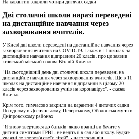
На карантин закрили чотири дитячих садки
Дві столичні школи наразі переведені
на дистанційне навчання через
захворювання вчителів.
У Києві дві школи переведені на дистанційне навчання через
захворювання вчителів на COVID-19. Також в 11 школах на
дистанційне навчання відправили 20 класів, про це заявив
київський міський голова Віталій Кличко.
"На сьогоднішній день дві столичні школи переведені на
дистанційне навчання через захворювання вчителів. Ще в 11
школах на дистанційне навчання відправили в цілому 20
класів через захворювання учнів на коронавірус", - сказав
Кличко.
Крім того, тимчасово закрили на карантин 4 дитячих садки.
По одному в Деснянському, Печерському, Оболонському та в
Дніпровському районах.
"Я знову звертаюся до батьків: якщо вранці ви бачите у
дитини симптоми ГРВІ - не ведіть її в сад або школу. Будьте
уважні до здоров'я своїх дітей", - наголосив він.