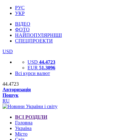
РУС
УКР
ВІДЕО
ФОТО
НАЙПОПУЛЯРНІШІ
СПЕЦПРОЕКТИ
USD
USD
44.4723
EUR
51.3096
Всі курси валют
44.4723
Авторизація
Пошук
RU
ВСІ РОЗДІЛИ
Головна
Україна
Місто
Світ