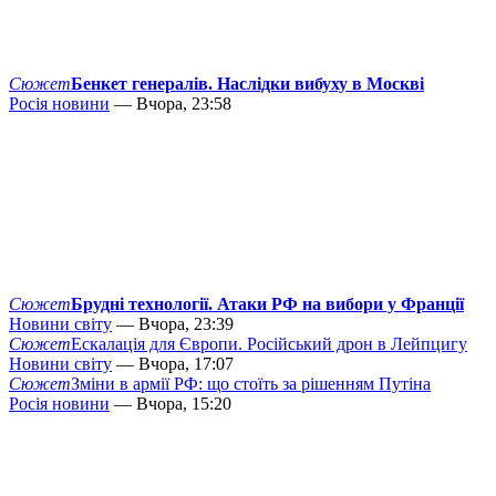
Сюжет
Бенкет генералів. Наслідки вибуху в Москві
Росія новини
— Вчора, 23:58
Сюжет
Брудні технології. Атаки РФ на вибори у Франції
Новини світу
— Вчора, 23:39
Сюжет
Ескалація для Європи. Російський дрон в Лейпцигу
Новини світу
— Вчора, 17:07
Сюжет
Зміни в армії РФ: що стоїть за рішенням Путіна
Росія новини
— Вчора, 15:20