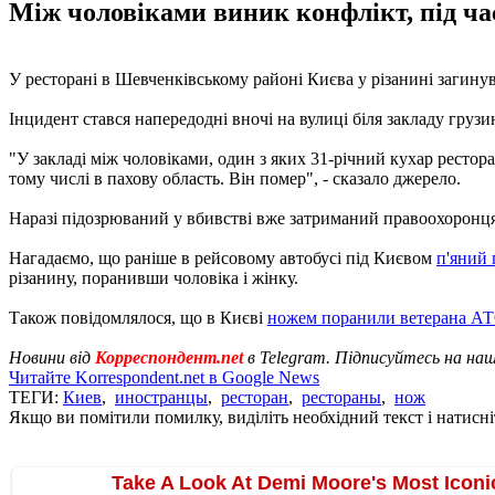
Між чоловіками виник конфлікт, під час
У ресторані в Шевченківському районі Києва у різанині загину
Інцидент стався напередодні вночі на вулиці біля закладу грузин
"У закладі між чоловіками, один з яких 31-річний кухар рестора
тому числі в пахову область. Він помер", - сказало джерело.
Наразі підозрюваний у вбивстві вже затриманий правоохоронцям
Нагадаємо, що раніше в рейсовому автобусі під Києвом
п'яний
різанину, поранивши чоловіка і жінку.
Також повідомлялося, що в Києві
ножем поранили ветерана А
Новини від
Корреспондент.net
в Telegram. Підписуйтесь на на
Читайте Korrespondent.net в Google News
ТЕГИ:
Киев
,
иностранцы
,
ресторан
,
рестораны
,
нож
Якщо ви помітили помилку, виділіть необхідний текст і натисніт