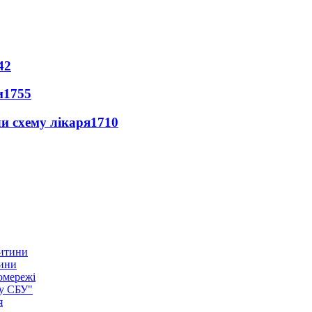
42
и
1755
ли схему лікаря
1710
тини
омережі
ку СБУ"
я