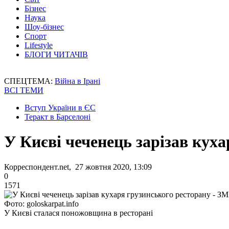
Бізнес
Наука
Шоу-бізнес
Спорт
Lifestyle
БЛОГИ ЧИТАЧІВ
СПЕЦТЕМА:
Війна в Ірані
ВСІ ТЕМИ
Вступ України в ЄС
Теракт в Барселоні
У Києві чеченець зарізав куха
Корреспондент.net, 27 жовтня 2020, 13:09
0
1571
Фото: goloskarpat.info
У Києві сталася поножовщина в ресторані