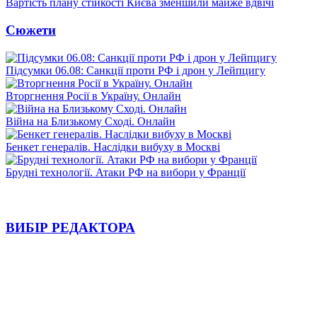
Вартість плану стійкості Києва зменшили майже вдвічі
Сюжети
Підсумки 06.08: Санкції проти РФ і дрон у Лейпцигу
Вторгнення Росії в Україну. Онлайн
Війна на Близькому Сході. Онлайн
Бенкет генералів. Наслідки вибуху в Москві
Брудні технології. Атаки РФ на вибори у Франції
ВИБІР РЕДАКТОРА