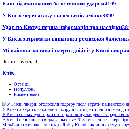
Київ під масованим балістичним ударом
4169
У Києві через атаку стався витік аміаку
3890
Удар по Києву: перша інформація про наслідки
38
У Києві затримали навідника російської балістик
Мільйонна застава і смерть двійні: у Києві викри
Читати коментарі
Київ
Останні
Популярні
Коментовані
У Києві лікарці оголосили підозру після втрати пацієнткою ди
У Києві спалахнули протести проти вирубки дерев заради тепл
У Києві пенсіонерка віддала шахраям $18 тисяч через "перевір
Мільйонна застава і смерть двійні: у Києві викрили схему лікар