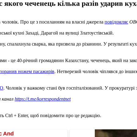
 якого чеченець кілька разів ударив ку
в чоловік. Про це з посиланням на власні джерела
повідомляє
OB
ської кухні Захаді, Дарагой на вулиці Златоустівській.
ну, спалахнула сварка, яка призвела до різанини. У результаті ку
и - це 40-річний громадянин Казахстану, чеченець, який на зако
 поранив ножем пасажирів
. Нетверезий чоловік чіплявся до інши
ТО
. Чоловік у важкому стані був госпіталізований. У прокуратур
ш канал
https://t.me/korrespondentnet
ь Ctrl + Enter, щоб повідомити про це редакцію.