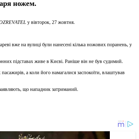
харя ножем.
OZREVATEL
у вівторок, 27 жовтня.
хареві вже на вулиці були нанесені кілька ножових поранень, у
нних підставах живе в Києві. Раніше він не був судимий.
х пасажирів, а коли його намагалися заспокоїти, влаштував
і заявляють, що нападник затриманий.