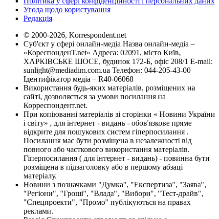
Політика у сфері конфіденційності і персональних даних
Угода щодо користування
Редакція
© 2000-2026, Korrespondent.net
Суб'єкт у сфері онлайн-медіа Назва онлайн-медіа –
«КореспонденТ.net» Адреса: 02091, місто Київ,
ХАРКІВСЬКЕ ШОСЕ, будинок 172-Б, офіс 208/1 E-mail:
sunlight@mediadim.com.ua
Телефон: 044-205-43-00
Ідентифікатор медіа – R40-06068
Використання будь-яких матеріалів, розміщених на
сайті, дозволяється за умови посилання на
Корреспондент.net.
При копіюванні матеріалів зі сторінки « Новини України
і світу» , для інтернет - видань - обов'язкове пряме
відкрите для пошукових систем гіперпосилання .
Посилання має бути розміщена в незалежності від
повного або часткового використання матеріалів.
Гіперпосилання ( для інтернет - видань) - повинна бути
розміщена в підзаголовку або в першому абзаці
матеріалу.
Новини з позначками "Думка", "Експертиза", "Заява",
"Регіони", "Гроші", "Влада", "Вибори", "Тест-драйв",
"Спецпроекти", "Промо" публікуються на правах
реклами.