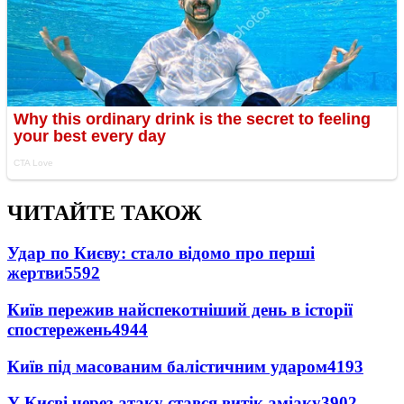
ЧИТАЙТЕ ТАКОЖ
Удар по Києву: стало відомо про перші
жертви
5592
Київ пережив найспекотніший день в історії
спостережень
4944
Київ під масованим балістичним ударом
4193
У Києві через атаку стався витік аміаку
3902