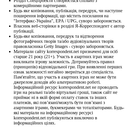
Розділ Спецпроекти створюється спільно з
комерційними партнерами.
Будь яке копіювання, публікація, передрук, чи наступне
поширення інформації, що містить посилання на
"Інтерфакс-Україна", EPA / UPG, суворо забороняється.
Власник веб-сторінки в розділі Я-Корреспондент є автор
публікації.
Будь-яке копіювання, передрук та відтворення
фотографічних творів та/або аудіовізуальних творів
правовласника Getty Images - суворо забороняється.
Матеріали сайту korrespondent.net призначені для осіб
старше 21 року (21+). Участь в азартних іграх може
викликати ігрову залежність. Дотримуйтесь правил
(принципів) відповідальної гри. При виявленні перших
ознак залежності негайно зверніться до спеціаліста.
Пам'ятайте, що участь в азартних іграх не може бути
джерелом доходів або альтернативою роботі.
Інформаційний ресурс korrespondent.net не проводить
ігри на реальні та/або віртуальні гроші, також сайт не
приймає ні в якій формі оплату ставок та інших
платежів, які пов’язані/можуть бути пов’язані з
азартними іграми, букмекерами чи тоталізаторами. Будь-
які матеріали на інформаційному ресурсі
korrespondent.net публікуються виключно в
інформаційних цілях.