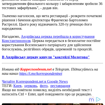
затвердженням фінального кольору і забарвленням зробили 36
тестових зафарбувань", - додав він.
Ткаченко наголосив, що мета реставрації - розкрити початкові
рішення і бачення архітектора Франческо Бартоломео
Растреллі. Цього року відзначають 320-ту річницю його
народження.
Нагадаємо,
Андріївська церква перейшла в користування
Константинополя
. Церква передається в безоплатне постійне
користування Вселенського патріархату для здійснення
богослужінь, релігійних обрядів, церемоній та процесій.
В Андріївську церкву кинули "коктейлі Молотова"
Новини від
Корреспондент.net
в Telegram. Підписуйтесь на
наш канал
https://t.me/korrespondentnet
Читайте Korrespondent.net в Google News
ТЕГИ:
Киев
,
церковь
,
фото
,
реставрация
Якщо ви помітили помилку, виділіть необхідний текст і
натисніть Ctrl + Enter, щоб повідомити про це редакцію.