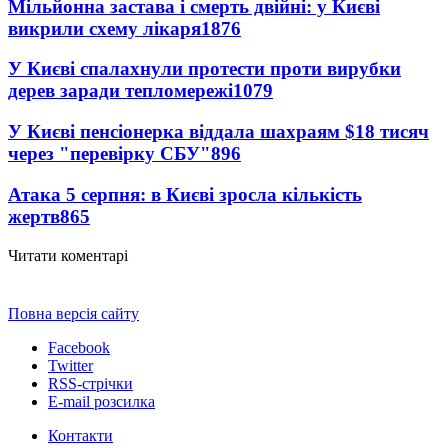
Мільйонна застава і смерть двійні: у Києві
викрили схему лікаря
1876
У Києві спалахнули протести проти вирубки
дерев заради тепломережі
1079
У Києві пенсіонерка віддала шахраям $18 тисяч
через "перевірку СБУ"
896
Атака 5 серпня: в Києві зросла кількість
жертв
865
Читати коментарі
Повна версія сайту
Facebook
Twitter
RSS-стрічки
E-mail розсилка
Контакти