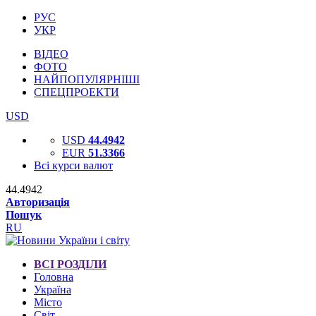
РУС
УКР
ВІДЕО
ФОТО
НАЙПОПУЛЯРНІШІ
СПЕЦПРОЕКТИ
USD
USD
44.4942
EUR
51.3366
Всі курси валют
44.4942
Авторизація
Пошук
RU
ВСІ РОЗДІЛИ
Головна
Україна
Місто
Світ