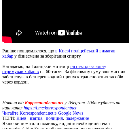
Раніше повідомлялося, що
в Києві поліцейський вимагав
хабар
у бізнесмена за зберігання спирту.
Нагадаємо, на Галицькій митниці
інспектор за зміну
отримував хабарів
на 60 тисяч. За фіксовану суму зловмисник
забезпечував безперешкодний пропуск транспортних засобів
через кордон.
Новини від
Корреспондент.net
у Telegram. Підписуйтесь на
наш канал
https://t.me/korrespondentnet
Читайте Korrespondent.net в Google News
ТЕГИ:
Киев
,
взятка
,
полиция
,
задержание
Якщо ви помітили помилку, виділіть необхідний текст і
натисніть Ctrl + Enter, щоб повідомити про це редакцію.