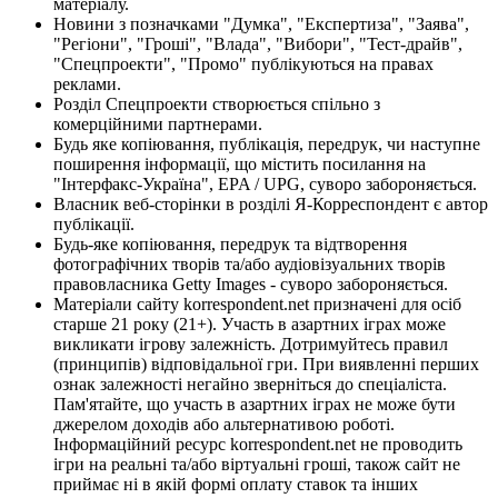
матеріалу.
Новини з позначками "Думка", "Експертиза", "Заява",
"Регіони", "Гроші", "Влада", "Вибори", "Тест-драйв",
"Спецпроекти", "Промо" публікуються на правах
реклами.
Розділ Спецпроекти створюється спільно з
комерційними партнерами.
Будь яке копіювання, публікація, передрук, чи наступне
поширення інформації, що містить посилання на
"Інтерфакс-Україна", EPA / UPG, суворо забороняється.
Власник веб-сторінки в розділі Я-Корреспондент є автор
публікації.
Будь-яке копіювання, передрук та відтворення
фотографічних творів та/або аудіовізуальних творів
правовласника Getty Images - суворо забороняється.
Матеріали сайту korrespondent.net призначені для осіб
старше 21 року (21+). Участь в азартних іграх може
викликати ігрову залежність. Дотримуйтесь правил
(принципів) відповідальної гри. При виявленні перших
ознак залежності негайно зверніться до спеціаліста.
Пам'ятайте, що участь в азартних іграх не може бути
джерелом доходів або альтернативою роботі.
Інформаційний ресурс korrespondent.net не проводить
ігри на реальні та/або віртуальні гроші, також сайт не
приймає ні в якій формі оплату ставок та інших