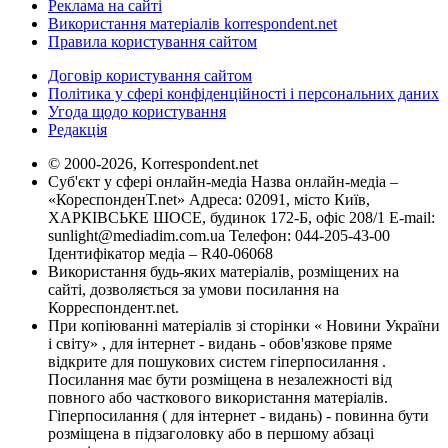
Реклама на сайті
Використання матеріалів korrespondent.net
Правила користування сайтом
Договір користування сайтом
Політика у сфері конфіденційності і персональних даних
Угода щодо користування
Редакція
© 2000-2026, Korrespondent.net
Суб'єкт у сфері онлайн-медіа Назва онлайн-медіа –
«КореспонденТ.net» Адреса: 02091, місто Київ,
ХАРКІВСЬКЕ ШОСЕ, будинок 172-Б, офіс 208/1 E-mail:
sunlight@mediadim.com.ua
Телефон: 044-205-43-00
Ідентифікатор медіа – R40-06068
Використання будь-яких матеріалів, розміщених на
сайті, дозволяється за умови посилання на
Корреспондент.net.
При копіюванні матеріалів зі сторінки « Новини України
і світу» , для інтернет - видань - обов'язкове пряме
відкрите для пошукових систем гіперпосилання .
Посилання має бути розміщена в незалежності від
повного або часткового використання матеріалів.
Гіперпосилання ( для інтернет - видань) - повинна бути
розміщена в підзаголовку або в першому абзаці