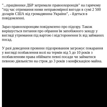
"...працівники ДБР затримали правоохоронців" на гарячому
"під час отримання ними неправомірної вигоди в сумі 2 500
доларів США від громадянина України", - йдеться в
повідомленні.
Зараз правоохоронцям повідомлено про підозру. Також
вирішується питання про обрання їм запобіжного заходу у
вигляді утримання під вартою і відсторонення їх від займаних
посад.
У разі доведення провини підозрюваним загрожує покарання
у вигляді позбавлення волі на термін від 5 до 10 років з
позбавленням права обіймати певні посади чи займатися
певною діяльністю на строк до 3 років з конфіскацією майна.