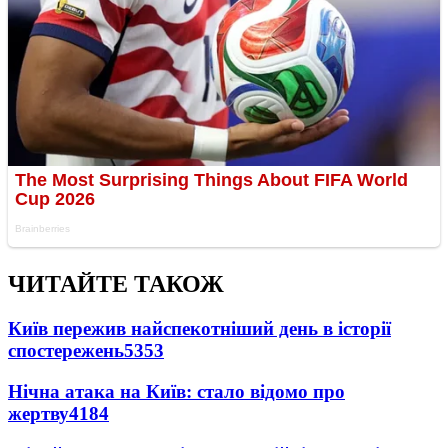
ЧИТАЙТЕ ТАКОЖ
Київ пережив найспекотніший день в історії
спостережень
5353
Нічна атака на Київ: стало відомо про
жертву
4184