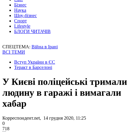
Бізнес
Наука
Шоу-бізнес
Спорт
Lifestyle
БЛОГИ ЧИТАЧІВ
СПЕЦТЕМА:
Війна в Ірані
ВСІ ТЕМИ
Вступ України в ЄС
Теракт в Барселоні
У Києві поліцейські тримали
людину в гаражі і вимагали
хабар
Корреспондент.net, 14 грудня 2020, 11:25
0
718