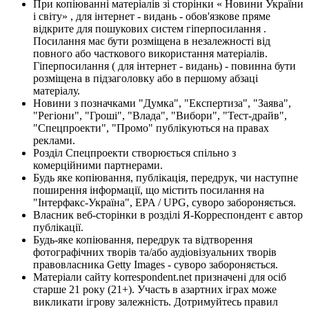
При копіюванні матеріалів зі сторінки « Новини України
і світу» , для інтернет - видань - обов'язкове пряме
відкрите для пошукових систем гіперпосилання .
Посилання має бути розміщена в незалежності від
повного або часткового використання матеріалів.
Гіперпосилання ( для інтернет - видань) - повинна бути
розміщена в підзаголовку або в першому абзаці
матеріалу.
Новини з позначками "Думка", "Експертиза", "Заява",
"Регіони", "Гроші", "Влада", "Вибори", "Тест-драйв",
"Спецпроекти", "Промо" публікуються на правах
реклами.
Розділ Спецпроекти створюється спільно з
комерційними партнерами.
Будь яке копіювання, публікація, передрук, чи наступне
поширення інформації, що містить посилання на
"Інтерфакс-Україна", EPA / UPG, суворо забороняється.
Власник веб-сторінки в розділі Я-Корреспондент є автор
публікації.
Будь-яке копіювання, передрук та відтворення
фотографічних творів та/або аудіовізуальних творів
правовласника Getty Images - суворо забороняється.
Матеріали сайту korrespondent.net призначені для осіб
старше 21 року (21+). Участь в азартних іграх може
викликати ігрову залежність. Дотримуйтесь правил