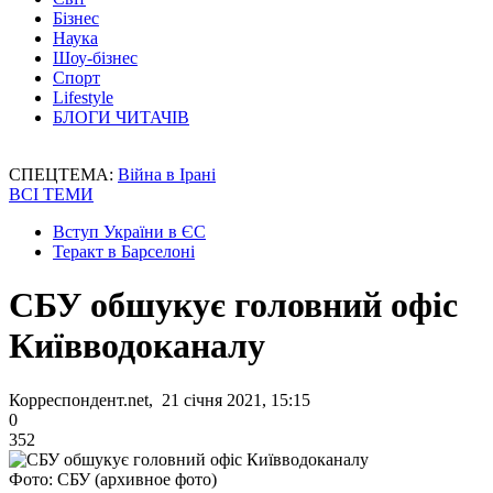
Бізнес
Наука
Шоу-бізнес
Спорт
Lifestyle
БЛОГИ ЧИТАЧІВ
СПЕЦТЕМА:
Війна в Ірані
ВСІ ТЕМИ
Вступ України в ЄС
Теракт в Барселоні
СБУ обшукує головний офіс
Київводоканалу
Корреспондент.net, 21 січня 2021, 15:15
0
352
Фото: СБУ (архивное фото)