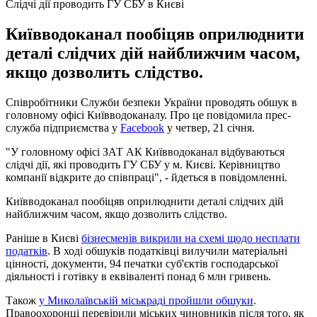
Слідчі дії проводить ГУ СБУ в Києві
Київводоканал пообіцяв оприлюднити
деталі слідчих дій найближчим часом,
якщо дозволить слідство.
Співробітники Служби безпеки України проводять обшук в
головному офісі Київводоканалу. Про це повідомила прес-
служба підприємства у
Facebook
у четвер, 21 січня.
"У головному офісі ЗАТ АК Київводоканал відбуваються
слідчі дії, які проводить ГУ СБУ у м. Києві. Керівництво
компанії відкрите до співпраці", - йдеться в повідомленні.
Київводоканал пообіцяв оприлюднити деталі слідчих дій
найближчим часом, якщо дозволить слідство.
Раніше в Києві
бізнесменів викрили на схемі щодо несплати
податків
. В ході обшуків податківці вилучили матеріальні
цінності, документи, 94 печатки суб'єктів господарської
діяльності і готівку в еквіваленті понад 6 млн гривень.
Також
у Миколаївській міськраді пройшли обшуки
.
Правоохоронці перевірили міських чиновників після того, як