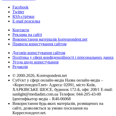
Facebook
Twitter
RSS-стрічки
E-mail розсилка
Контакти
Реклама на сайті
Використання матеріалів korrespondent.net
Правила користування сайтом
Договір користування сайтом
Політика у сфері конфіденційності і персональних даних
Угода щодо користування
Редакція
© 2000-2026, Korrespondent.net
Суб'єкт у сфері онлайн-медіа Назва онлайн-медіа –
«КореспонденТ.net» Адреса: 02091, місто Київ,
ХАРКІВСЬКЕ ШОСЕ, будинок 172-Б, офіс 208/1 E-mail:
sunlight@mediadim.com.ua
Телефон: 044-205-43-00
Ідентифікатор медіа – R40-06068
Використання будь-яких матеріалів, розміщених на
сайті, дозволяється за умови посилання на
Корреспондент.net.