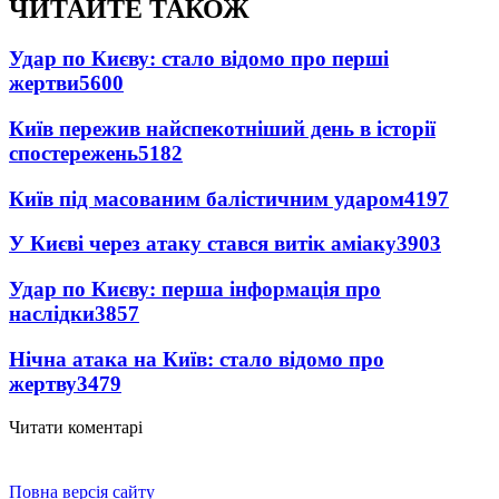
ЧИТАЙТЕ ТАКОЖ
Удар по Києву: стало відомо про перші
жертви
5600
Київ пережив найспекотніший день в історії
спостережень
5182
Київ під масованим балістичним ударом
4197
У Києві через атаку стався витік аміаку
3903
Удар по Києву: перша інформація про
наслідки
3857
Нічна атака на Київ: стало відомо про
жертву
3479
Читати коментарі
Повна версія сайту