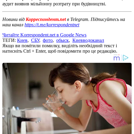
аудит виявив мільйонну розтрату при будівництві.
Новини від
Корреспондент.net
в Telegram. Підписуйтесь на
наш канал
https://t.me/korrespondentnet
Читайте Korrespondent.net в Google News
ТЕГИ:
Киев
,
СБУ
,
фото
,
обыск
,
Киевводоканал
Якщо ви помітили помилку, виділіть необхідний текст і
натисніть Ctrl + Enter, щоб повідомити про це редакцію.