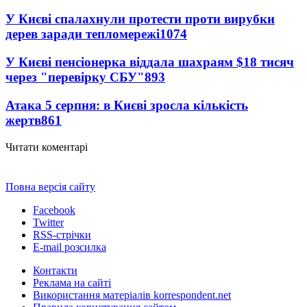
У Києві спалахнули протести проти вирубки
дерев заради тепломережі
1074
У Києві пенсіонерка віддала шахраям $18 тисяч
через "перевірку СБУ"
893
Атака 5 серпня: в Києві зросла кількість
жертв
861
Читати коментарі
Повна версія сайту
Facebook
Twitter
RSS-стрічки
E-mail розсилка
Контакти
Реклама на сайті
Використання матеріалів korrespondent.net