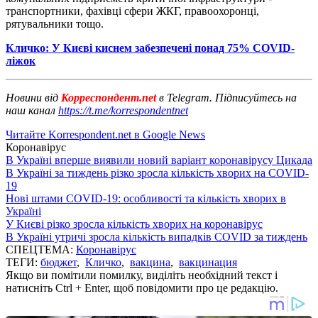
транспортники, фахівці сфери ЖКГ, правоохоронці,
рятувальники тощо.
Кличко: У Києві киснем забезпечені понад 75% COVID-
ліжок
Новини від
Корреспондент.net
в Telegram. Підписуйтесь на
наш канал
https://t.me/korrespondentnet
Читайте Korrespondent.net в Google News
Коронавірус
В Україні вперше виявили новий варіант коронавірусу Цикада
В Україні за тиждень різко зросла кількість хворих на COVID-
19
Нові штами COVID-19: особливості та кількість хворих в
Україні
У Києві різко зросла кількість хворих на коронавірус
В Україні утричі зросла кількість випадків COVID за тиждень
СПЕЦТЕМА:
Коронавірус
ТЕГИ:
бюджет
,
Кличко
,
вакцина
,
вакцинация
Якщо ви помітили помилку, виділіть необхідний текст і
натисніть Ctrl + Enter, щоб повідомити про це редакцію.