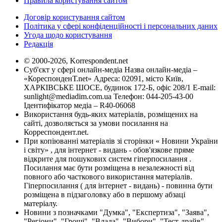
Правила користування сайтом
Договір користування сайтом
Політика у сфері конфіденційності і персональних даних
Угода щодо користування
Редакція
© 2000-2026, Korrespondent.net
Суб'єкт у сфері онлайн-медіа Назва онлайн-медіа –
«КореспонденТ.net» Адреса: 02091, місто Київ,
ХАРКІВСЬКЕ ШОСЕ, будинок 172-Б, офіс 208/1 E-mail:
sunlight@mediadim.com.ua
Телефон: 044-205-43-00
Ідентифікатор медіа – R40-06068
Використання будь-яких матеріалів, розміщених на
сайті, дозволяється за умови посилання на
Корреспондент.net.
При копіюванні матеріалів зі сторінки « Новини України
і світу» , для інтернет - видань - обов'язкове пряме
відкрите для пошукових систем гіперпосилання .
Посилання має бути розміщена в незалежності від
повного або часткового використання матеріалів.
Гіперпосилання ( для інтернет - видань) - повинна бути
розміщена в підзаголовку або в першому абзаці
матеріалу.
Новини з позначками "Думка", "Експертиза", "Заява",
"Регіони", "Гроші", "Влада", "Вибори", "Тест-драйв",