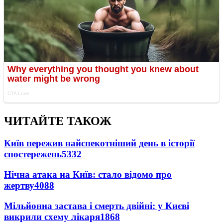
ЧИТАЙТЕ ТАКОЖ
Київ пережив найспекотніший день в історії
спостережень
5332
Нічна атака на Київ: стало відомо про
жертву
4088
Мільйонна застава і смерть двійні: у Києві
викрили схему лікаря
1868