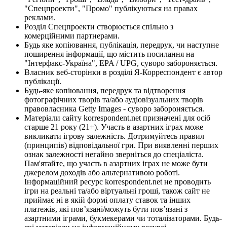
"Спецпроекти", "Промо" публікуються на правах
реклами.
Розділ Спецпроекти створюється спільно з
комерційними партнерами.
Будь яке копіювання, публікація, передрук, чи наступне
поширення інформації, що містить посилання на
"Інтерфакс-Україна", EPA / UPG, суворо забороняється.
Власник веб-сторінки в розділі Я-Корреспондент є автор
публікації.
Будь-яке копіювання, передрук та відтворення
фотографічних творів та/або аудіовізуальних творів
правовласника Getty Images - суворо забороняється.
Матеріали сайту korrespondent.net призначені для осіб
старше 21 року (21+). Участь в азартних іграх може
викликати ігрову залежність. Дотримуйтесь правил
(принципів) відповідальної гри. При виявленні перших
ознак залежності негайно зверніться до спеціаліста.
Пам'ятайте, що участь в азартних іграх не може бути
джерелом доходів або альтернативою роботі.
Інформаційний ресурс korrespondent.net не проводить
ігри на реальні та/або віртуальні гроші, також сайт не
приймає ні в якій формі оплату ставок та інших
платежів, які пов’язані/можуть бути пов’язані з
азартними іграми, букмекерами чи тоталізаторами. Будь-