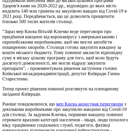
підтримали внесення змін до міської цільової програми
Здоров'я киян на 2020-2022 рр., відповідно до яких місто
виділить 140 млн гривень на закупівлю вакцин від Covid-19 в
2021 році. Передбачається, що це дозволить прищепити
близько 500 тисяч жителів столиці.
"Зараз мер Києва Віталій Кличко веде переговори про
придбання вакцини від коронавірусу з американськими і
європейськими виробниками, щоб ми могли запобігти
поширенню хвороби. Столиця готова закупити вакцину за
кошти міського бюджету. Тому повинні закласти відповідну
суму в міську цільову програму для того, щоб коли будуть
досягнуті домовленості, ми могли відразу закупити
препарати", - прокоментувала рішення заступник голови
Київської міськдержадміністрації, депутат Київради Ганна
Старостенко.
Тепер проект рішення повинні розглянути на пленарному
засіданні Київради.
Раніше повідомлялося, що
мер Києва анонсував переговори
з
декількома виробниками про закупівлю вакцини від Covid-19
для столиці. За задумом Кличка, першими вакцину повинні
отримати вразливі категорії населення - лікарі, люди похилого
віку, працівники соціальних служб, педагоги, фахівці
комунальних підприємств критичної інфраструктури -