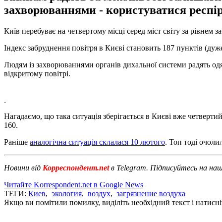
захворюваннями - користуватися респі
Київ перебуває на четвертому місці серед міст світу за рівнем 
Індекс забруднення повітря в Києві становить 187 пунктів (дуж
Людям із захворюваннями органів дихальної системи радять одя
відкритому повітрі.
Нагадаємо, що така ситуація зберігається в Києві вже четверти
160.
Раніше
аналогічна ситуація склалася 10 лютого
. Топ тоді очоли
Новини від
Корреспондент.net
в Telegram. Підписуйтесь на на
Читайте Korrespondent.net в Google News
ТЕГИ:
Киев
,
экология
,
воздух
,
загрязнение воздуха
Якщо ви помітили помилку, виділіть необхідний текст і натисніт