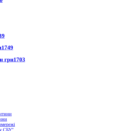
0
39
и
1749
лн грн
1703
тини
омережі
ку СБУ"