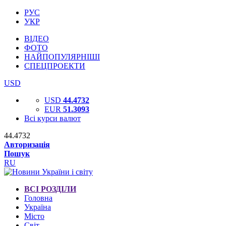
РУС
УКР
ВІДЕО
ФОТО
НАЙПОПУЛЯРНІШІ
СПЕЦПРОЕКТИ
USD
USD
44.4732
EUR
51.3093
Всі курси валют
44.4732
Авторизація
Пошук
RU
ВСІ РОЗДІЛИ
Головна
Україна
Місто
Світ