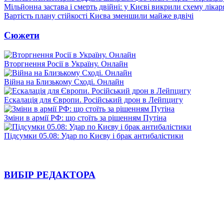
Мільйонна застава і смерть двійні: у Києві викрили схему лікар
Вартість плану стійкості Києва зменшили майже вдвічі
Сюжети
Вторгнення Росії в Україну. Онлайн
Війна на Близькому Сході. Онлайн
Ескалація для Європи. Російський дрон в Лейпцигу
Зміни в армії РФ: що стоїть за рішенням Путіна
Підсумки 05.08: Удар по Києву і брак антибалістики
ВИБІР РЕДАКТОРА