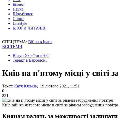
Бізнес
Наука
Шоу-бізнес
Спорт
Lifestyle
БЛОГИ ЧИТАЧІВ
СПЕЦТЕМА:
Війна в Ірані
ВСІ ТЕМИ
Вступ України в ЄС
Теракт в Барселоні
Київ на п'ятому місці у світі 
Текст:
Катя Юськів
, 19 лютого 2021, 11:51
0
221
Київ зайняв четверте місце в світі за рівнем забруднення повітр
Киянам радять за можливості залишатис