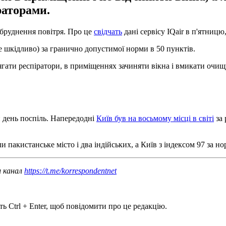
раторами.
забруднення повітря. Про це
свідчать
дані сервісу IQair в п'ятницю
е шкідливо) за гранично допустимої норми в 50 пунктів.
гати респіратори, в приміщеннях зачиняти вікна і вмикати очищу
й день поспіль. Напередодні
Київ був на восьмому місці в світі
за 
ли пакистанське місто і два індійських, а Київ з індексом 97 за но
ш канал
https://t.me/korrespondentnet
ь Ctrl + Enter, щоб повідомити про це редакцію.