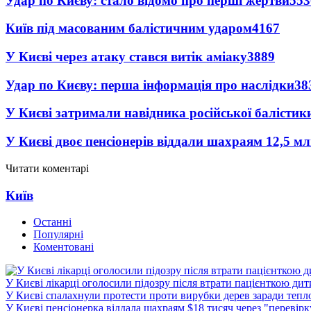
Удар по Києву: стало відомо про перші жертви
553
Київ під масованим балістичним ударом
4167
У Києві через атаку стався витік аміаку
3889
Удар по Києву: перша інформація про наслідки
38
У Києві затримали навідника російської балістик
У Києві двоє пенсіонерів віддали шахраям 12,5 м
Читати коментарі
Київ
Останні
Популярні
Коментовані
У Києві лікарці оголосили підозру після втрати пацієнткою ди
У Києві спалахнули протести проти вирубки дерев заради тепл
У Києві пенсіонерка віддала шахраям $18 тисяч через "перевір