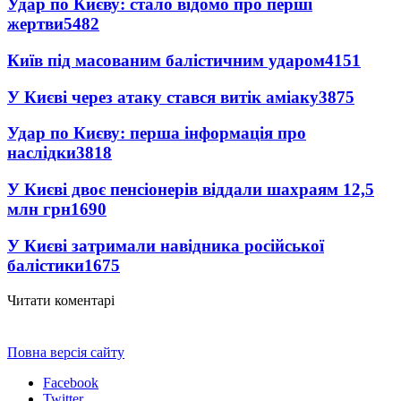
Удар по Києву: стало відомо про перші
жертви
5482
Київ під масованим балістичним ударом
4151
У Києві через атаку стався витік аміаку
3875
Удар по Києву: перша інформація про
наслідки
3818
У Києві двоє пенсіонерів віддали шахраям 12,5
млн грн
1690
У Києві затримали навідника російської
балістики
1675
Читати коментарі
Повна версія сайту
Facebook
Twitter