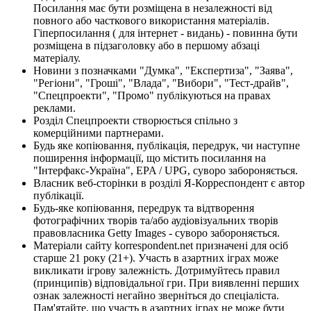
Посилання має бути розміщена в незалежності від
повного або часткового використання матеріалів.
Гіперпосилання ( для інтернет - видань) - повинна бути
розміщена в підзаголовку або в першому абзаці
матеріалу.
Новини з позначками "Думка", "Експертиза", "Заява",
"Регіони", "Гроші", "Влада", "Вибори", "Тест-драйв",
"Спецпроекти", "Промо" публікуються на правах
реклами.
Розділ Спецпроекти створюється спільно з
комерційними партнерами.
Будь яке копіювання, публікація, передрук, чи наступне
поширення інформації, що містить посилання на
"Інтерфакс-Україна", EPA / UPG, суворо забороняється.
Власник веб-сторінки в розділі Я-Корреспондент є автор
публікації.
Будь-яке копіювання, передрук та відтворення
фотографічних творів та/або аудіовізуальних творів
правовласника Getty Images - суворо забороняється.
Матеріали сайту korrespondent.net призначені для осіб
старше 21 року (21+). Участь в азартних іграх може
викликати ігрову залежність. Дотримуйтесь правил
(принципів) відповідальної гри. При виявленні перших
ознак залежності негайно зверніться до спеціаліста.
Пам'ятайте, що участь в азартних іграх не може бути