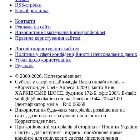
RSS-стрічки
E-mail розсилка
Контакти
Реклама на сайті
Використання матеріалів korrespondent.net
Правила користування сайтом
Договір користування сайтом
Політика у сфері конфіденційності і персональних даних
Угода щодо користування
Редакція
© 2000-2026, Korrespondent.net
Суб'єкт у сфері онлайн-медіа Назва онлайн-медіа –
«КореспонденТ.net» Адреса: 02091, місто Київ,
ХАРКІВСЬКЕ ШОСЕ, будинок 172-Б, офіс 208/1 E-mail:
sunlight@mediadim.com.ua
Телефон: 044-205-43-00
Ідентифікатор медіа – R40-06068
Використання будь-яких матеріалів, розміщених на
сайті, дозволяється за умови посилання на
Корреспондент.net.
При копіюванні матеріалів зі сторінки « Новини України
і світу» , для інтернет - видань - обов'язкове пряме
відкрите для пошукових систем гіперпосилання .