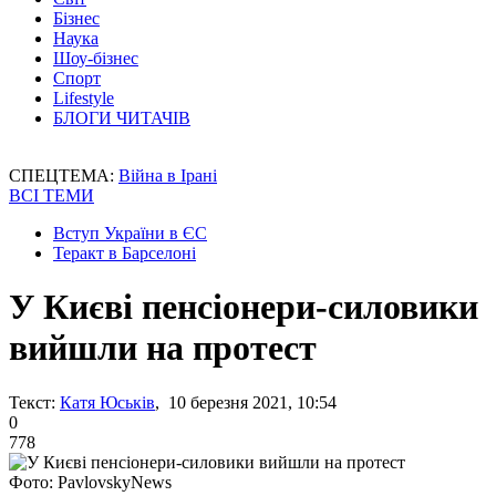
Бізнес
Наука
Шоу-бізнес
Спорт
Lifestyle
БЛОГИ ЧИТАЧІВ
СПЕЦТЕМА:
Війна в Ірані
ВСІ ТЕМИ
Вступ України в ЄС
Теракт в Барселоні
У Києві пенсіонери-силовики
вийшли на протест
Текст:
Катя Юськів
, 10 березня 2021, 10:54
0
778
Фото: PavlovskyNews