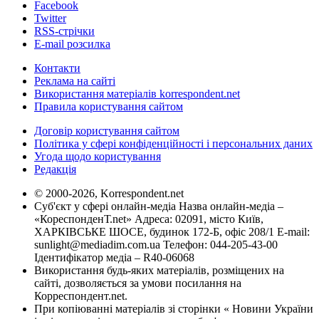
Facebook
Twitter
RSS-стрічки
E-mail розсилка
Контакти
Реклама на сайті
Використання матеріалів korrespondent.net
Правила користування сайтом
Договір користування сайтом
Політика у сфері конфіденційності і персональних даних
Угода щодо користування
Редакція
© 2000-2026, Korrespondent.net
Суб'єкт у сфері онлайн-медіа Назва онлайн-медіа –
«КореспонденТ.net» Адреса: 02091, місто Київ,
ХАРКІВСЬКЕ ШОСЕ, будинок 172-Б, офіс 208/1 E-mail:
sunlight@mediadim.com.ua
Телефон: 044-205-43-00
Ідентифікатор медіа – R40-06068
Використання будь-яких матеріалів, розміщених на
сайті, дозволяється за умови посилання на
Корреспондент.net.
При копіюванні матеріалів зі сторінки « Новини України