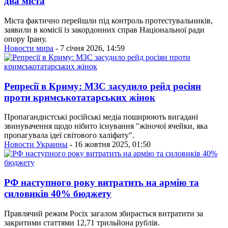
два міста
Міста фактично перейшли під контроль протестувальників,
заявили в комісії із закордонних справ Національної ради
опору Ірану.
Новости мира
- 7 січня 2026, 14:59
Репресії в Криму: МЗС засудило рейд росіян
проти кримськотатарських жінок
Пропагандистські російські медіа поширюють вигадані
звинувачення щодо нібито існування "жіночої ячейки, яка
пропагувала ідеї світового халіфату".
Новости Украины
- 16 жовтня 2025, 01:50
РФ наступного року витратить на армію та
силовиків 40% бюджету
Правлячий режим Росіх загалом збирається витратити за
закритими статтями 12,71 трильйона рублів.