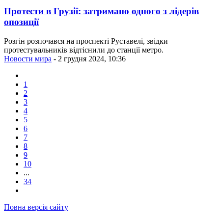
Протести в Грузії: затримано одного з лідерів
опозиції
Розгін розпочався на проспекті Руставелі, звідки
протестувальників відтіснили до станції метро.
Новости мира
- 2 грудня 2024, 10:36
1
2
3
4
5
6
7
8
9
10
...
34
Повна версія сайту