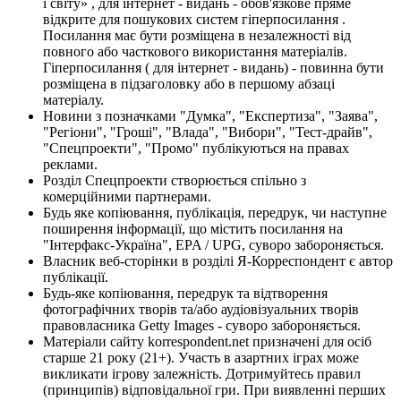
і світу» , для інтернет - видань - обов'язкове пряме
відкрите для пошукових систем гіперпосилання .
Посилання має бути розміщена в незалежності від
повного або часткового використання матеріалів.
Гіперпосилання ( для інтернет - видань) - повинна бути
розміщена в підзаголовку або в першому абзаці
матеріалу.
Новини з позначками "Думка", "Експертиза", "Заява",
"Регіони", "Гроші", "Влада", "Вибори", "Тест-драйв",
"Спецпроекти", "Промо" публікуються на правах
реклами.
Розділ Спецпроекти створюється спільно з
комерційними партнерами.
Будь яке копіювання, публікація, передрук, чи наступне
поширення інформації, що містить посилання на
"Інтерфакс-Україна", EPA / UPG, суворо забороняється.
Власник веб-сторінки в розділі Я-Корреспондент є автор
публікації.
Будь-яке копіювання, передрук та відтворення
фотографічних творів та/або аудіовізуальних творів
правовласника Getty Images - суворо забороняється.
Матеріали сайту korrespondent.net призначені для осіб
старше 21 року (21+). Участь в азартних іграх може
викликати ігрову залежність. Дотримуйтесь правил
(принципів) відповідальної гри. При виявленні перших