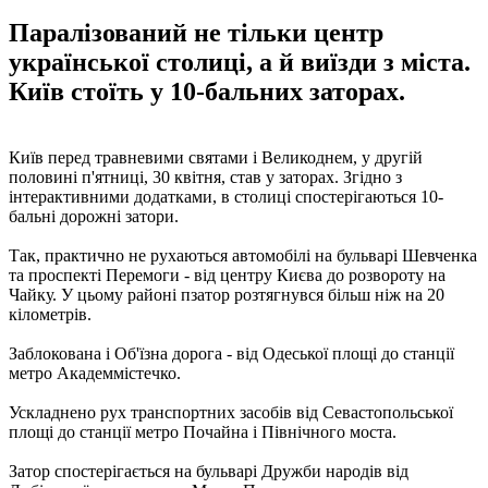
Паралізований не тільки центр
української столиці, а й виїзди з міста.
Київ стоїть у 10-бальних заторах.
Київ перед травневими святами і Великоднем, у другій
половині п'ятниці, 30 квітня, став у заторах. Згідно з
інтерактивними додатками, в столиці спостерігаються 10-
бальні дорожні затори.
Так, практично не рухаються автомобілі на бульварі Шевченка
та проспекті Перемоги - від центру Києва до розвороту на
Чайку. У цьому районі пзатор розтягнувся більш ніж на 20
кілометрів.
Заблокована і Об'їзна дорога - від Одеської площі до станції
метро Академмістечко.
Ускладнено рух транспортних засобів від Севастопольської
площі до станції метро Почайна і Північного моста.
Затор спостерігається на бульварі Дружби народів від