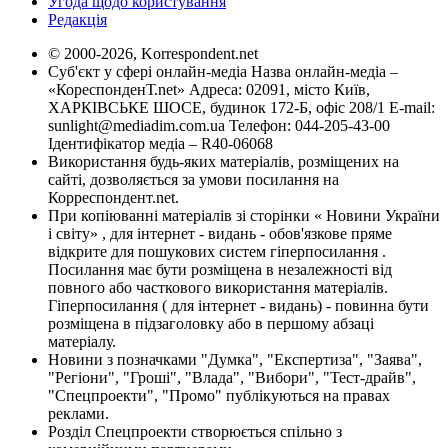
Угода щодо користування
Редакція
© 2000-2026, Korrespondent.net
Суб'єкт у сфері онлайн-медіа Назва онлайн-медіа –
«КореспонденТ.net» Адреса: 02091, місто Київ,
ХАРКІВСЬКЕ ШОСЕ, будинок 172-Б, офіс 208/1 E-mail:
sunlight@mediadim.com.ua
Телефон: 044-205-43-00
Ідентифікатор медіа – R40-06068
Використання будь-яких матеріалів, розміщених на
сайті, дозволяється за умови посилання на
Корреспондент.net.
При копіюванні матеріалів зі сторінки « Новини України
і світу» , для інтернет - видань - обов'язкове пряме
відкрите для пошукових систем гіперпосилання .
Посилання має бути розміщена в незалежності від
повного або часткового використання матеріалів.
Гіперпосилання ( для інтернет - видань) - повинна бути
розміщена в підзаголовку або в першому абзаці
матеріалу.
Новини з позначками "Думка", "Експертиза", "Заява",
"Регіони", "Гроші", "Влада", "Вибори", "Тест-драйв",
"Спецпроекти", "Промо" публікуються на правах
реклами.
Розділ Спецпроекти створюється спільно з