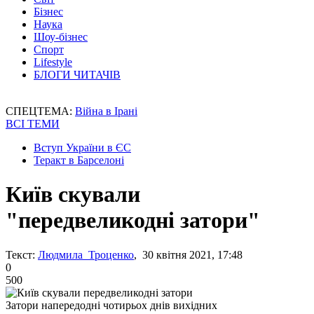
Бізнес
Наука
Шоу-бізнес
Спорт
Lifestyle
БЛОГИ ЧИТАЧІВ
СПЕЦТЕМА:
Війна в Ірані
ВСІ ТЕМИ
Вступ України в ЄС
Теракт в Барселоні
Київ скували
"передвеликодні затори"
Текст:
Людмила Троценко
, 30 квітня 2021, 17:48
0
500
Затори напередодні чотирьох днів вихідних