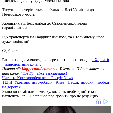
Либідської до спуску до Моста Патона.
Тягучка спостерігається на бульварі Лесі Українки до
Печерського моста.
Хрещатик від Бессарабки до Європейської площі
паралізований.
Рух транспорту на Наддніпрянському та Столичному шосе
дуже повільний.
Скріншот
Раніше повідомлялося, що через квітневі снігопади
в Хорватії
- транспортний колапс.
Новини від
Корреспондент.net
в Telegram. Підписуйтесь на
наш канал
https://t.me/korrespondentnet
Читайте Korrespondent.net в Google News
ТЕГИ:
Украина
,
автомобили
,
Киев
,
Пасха
,
пробки
,
пробки
на дорогах
Якщо ви помітили помилку, виділіть необхідний текст і
натисніть Ctrl + Enter, щоб повідомити про це редакцію.