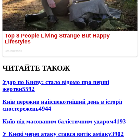
ЧИТАЙТЕ ТАКОЖ
Удар по Києву: стало відомо про перші
жертви
5592
Київ пережив найспекотніший день в історії
спостережень
4944
Київ під масованим балістичним ударом
4193
У Києві через атаку стався витік аміаку
3902