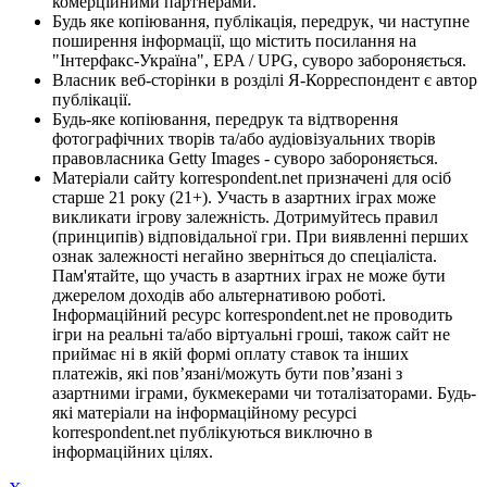
комерційними партнерами.
Будь яке копіювання, публікація, передрук, чи наступне
поширення інформації, що містить посилання на
"Інтерфакс-Україна", EPA / UPG, суворо забороняється.
Власник веб-сторінки в розділі Я-Корреспондент є автор
публікації.
Будь-яке копіювання, передрук та відтворення
фотографічних творів та/або аудіовізуальних творів
правовласника Getty Images - суворо забороняється.
Матеріали сайту korrespondent.net призначені для осіб
старше 21 року (21+). Участь в азартних іграх може
викликати ігрову залежність. Дотримуйтесь правил
(принципів) відповідальної гри. При виявленні перших
ознак залежності негайно зверніться до спеціаліста.
Пам'ятайте, що участь в азартних іграх не може бути
джерелом доходів або альтернативою роботі.
Інформаційний ресурс korrespondent.net не проводить
ігри на реальні та/або віртуальні гроші, також сайт не
приймає ні в якій формі оплату ставок та інших
платежів, які пов’язані/можуть бути пов’язані з
азартними іграми, букмекерами чи тоталізаторами. Будь-
які матеріали на інформаційному ресурсі
korrespondent.net публікуються виключно в
інформаційних цілях.