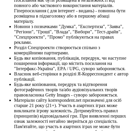
Посилання має бути розміщена в незалежності від
повного або часткового використання матеріалів.
Гіперпосилання ( для інтернет - видань) - повинна бути
розміщена в підзаголовку або в першому абзаці
матеріалу.
Новини з позначками "Думка", "Експертиза", "Заява",
"Регіони", "Гроші", "Влада", "Вибори", "Тест-драйв",
"Спецпроекти", "Промо" публікуються на правах
реклами.
Розділ Спецпроекти створюється спільно з
комерційними партнерами.
Будь яке копіювання, публікація, передрук, чи наступне
поширення інформації, що містить посилання на
"Інтерфакс-Україна", EPA / UPG, суворо забороняється.
Власник веб-сторінки в розділі Я-Корреспондент є автор
публікації.
Будь-яке копіювання, передрук та відтворення
фотографічних творів та/або аудіовізуальних творів
правовласника Getty Images - суворо забороняється.
Матеріали сайту korrespondent.net призначені для осіб
старше 21 року (21+). Участь в азартних іграх може
викликати ігрову залежність. Дотримуйтесь правил
(принципів) відповідальної гри. При виявленні перших
ознак залежності негайно зверніться до спеціаліста.
Пам'ятайте, що участь в азартних іграх не може бути