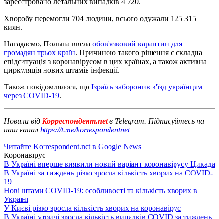
зареєстровано летальних випадків 4 720.
Хворобу перемогли 704 людини, всього одужали 125 315
киян.
Нагадаємо, Польща ввела
обов'язковий карантин для
громадян трьох країн
. Причиною такого рішення є складна
епідситуація з коронавірусом в цих країнах, а також активна
циркуляція нових штамів інфекції.
Також повідомлялося, що
Ізраїль заборонив в'їзд українцям
через COVID-19
.
Новини від
Корреспондент.net
в Telegram. Підписуйтесь на
наш канал
https://t.me/korrespondentnet
Читайте Korrespondent.net в Google News
Коронавірус
В Україні вперше виявили новий варіант коронавірусу Цикада
В Україні за тиждень різко зросла кількість хворих на COVID-
19
Нові штами COVID-19: особливості та кількість хворих в
Україні
У Києві різко зросла кількість хворих на коронавірус
В Україні утричі зросла кількість випадків COVID за тиждень