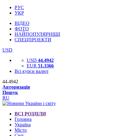
РУС
УКР
ВІДЕО
ФОТО
НАЙПОПУЛЯРНІШІ
СПЕЦПРОЕКТИ
USD
USD
44.4942
EUR
51.3366
Всі курси валют
44.4942
Авторизація
Пошук
RU
ВСІ РОЗДІЛИ
Головна
Україна
Місто
Світ