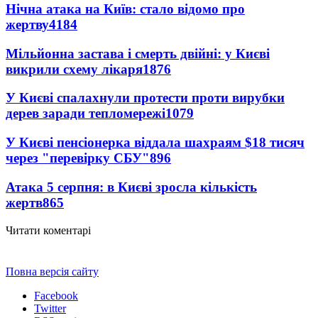
Нічна атака на Київ: стало відомо про
жертву
4184
Мільйонна застава і смерть двійні: у Києві
викрили схему лікаря
1876
У Києві спалахнули протести проти вирубки
дерев заради тепломережі
1079
У Києві пенсіонерка віддала шахраям $18 тисяч
через "перевірку СБУ"
896
Атака 5 серпня: в Києві зросла кількість
жертв
865
Читати коментарі
Повна версія сайту
Facebook
Twitter