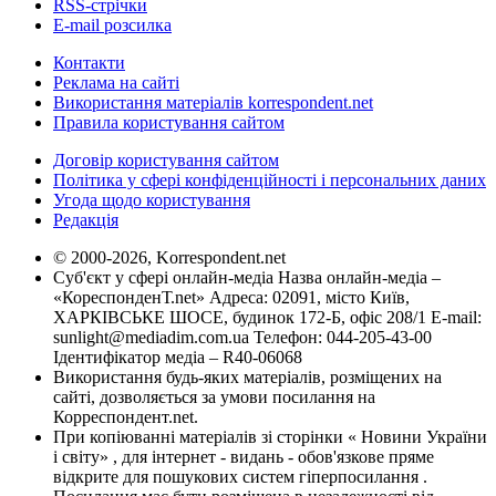
RSS-стрічки
E-mail розсилка
Контакти
Реклама на сайті
Використання матеріалів korrespondent.net
Правила користування сайтом
Договір користування сайтом
Політика у сфері конфіденційності і персональних даних
Угода щодо користування
Редакція
© 2000-2026, Korrespondent.net
Суб'єкт у сфері онлайн-медіа Назва онлайн-медіа –
«КореспонденТ.net» Адреса: 02091, місто Київ,
ХАРКІВСЬКЕ ШОСЕ, будинок 172-Б, офіс 208/1 E-mail:
sunlight@mediadim.com.ua
Телефон: 044-205-43-00
Ідентифікатор медіа – R40-06068
Використання будь-яких матеріалів, розміщених на
сайті, дозволяється за умови посилання на
Корреспондент.net.
При копіюванні матеріалів зі сторінки « Новини України
і світу» , для інтернет - видань - обов'язкове пряме
відкрите для пошукових систем гіперпосилання .