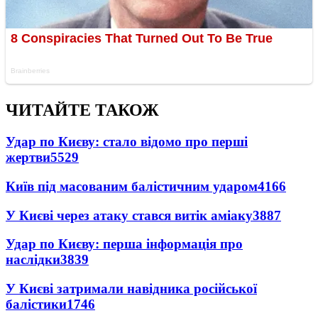
ЧИТАЙТЕ ТАКОЖ
Удар по Києву: стало відомо про перші
жертви
5529
Київ під масованим балістичним ударом
4166
У Києві через атаку стався витік аміаку
3887
Удар по Києву: перша інформація про
наслідки
3839
У Києві затримали навідника російської
балістики
1746