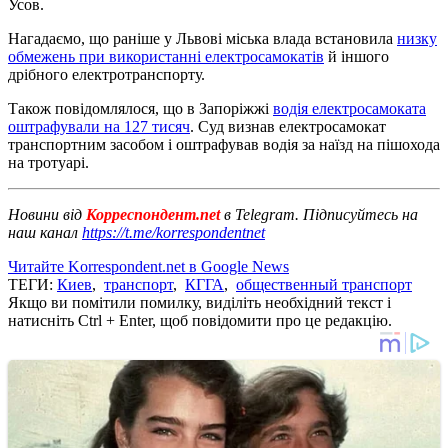
Усов.
Нагадаємо, що раніше у Львові міська влада встановила
низку
обмежень при використанні електросамокатів
й іншого
дрібного електротранспорту.
Також повідомлялося, що в Запоріжжі
водія електросамоката
оштрафували на 127 тисяч
. Суд визнав електросамокат
транспортним засобом і оштрафував водія за наїзд на пішохода
на тротуарі.
Новини від
Корреспондент.net
в Telegram. Підписуйтесь на
наш канал
https://t.me/korrespondentnet
Читайте Korrespondent.net в Google News
ТЕГИ:
Киев
,
транспорт
,
КГГА
,
общественный транспорт
Якщо ви помітили помилку, виділіть необхідний текст і
натисніть Ctrl + Enter, щоб повідомити про це редакцію.