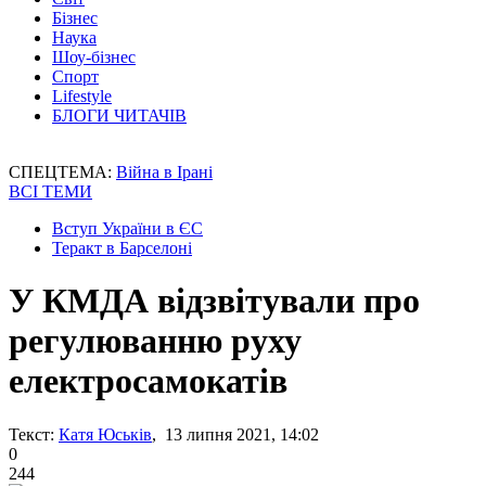
Бізнес
Наука
Шоу-бізнес
Спорт
Lifestyle
БЛОГИ ЧИТАЧІВ
СПЕЦТЕМА:
Війна в Ірані
ВСІ ТЕМИ
Вступ України в ЄС
Теракт в Барселоні
У КМДА відзвітували про
регулюванню руху
електросамокатів
Текст:
Катя Юськів
, 13 липня 2021, 14:02
0
244