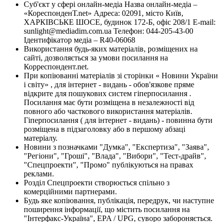
Суб'єкт у сфері онлайн-медіа Назва онлайн-медіа –
«КореспонденТ.net» Адреса: 02091, місто Київ,
ХАРКІВСЬКЕ ШОСЕ, будинок 172-Б, офіс 208/1 E-mail:
sunlight@mediadim.com.ua
Телефон: 044-205-43-00
Ідентифікатор медіа – R40-06068
Використання будь-яких матеріалів, розміщених на
сайті, дозволяється за умови посилання на
Корреспондент.net.
При копіюванні матеріалів зі сторінки « Новини України
і світу» , для інтернет - видань - обов'язкове пряме
відкрите для пошукових систем гіперпосилання .
Посилання має бути розміщена в незалежності від
повного або часткового використання матеріалів.
Гіперпосилання ( для інтернет - видань) - повинна бути
розміщена в підзаголовку або в першому абзаці
матеріалу.
Новини з позначками "Думка", "Експертиза", "Заява",
"Регіони", "Гроші", "Влада", "Вибори", "Тест-драйв",
"Спецпроекти", "Промо" публікуються на правах
реклами.
Розділ Спецпроекти створюється спільно з
комерційними партнерами.
Будь яке копіювання, публікація, передрук, чи наступне
поширення інформації, що містить посилання на
"Інтерфакс-Україна", EPA / UPG, суворо забороняється.