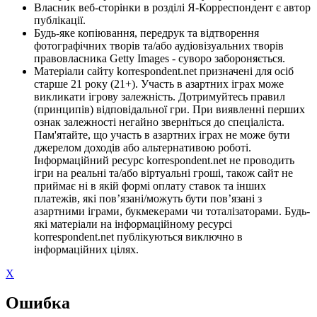
Власник веб-сторінки в розділі Я-Корреспондент є автор
публікації.
Будь-яке копіювання, передрук та відтворення
фотографічних творів та/або аудіовізуальних творів
правовласника Getty Images - суворо забороняється.
Матеріали сайту korrespondent.net призначені для осіб
старше 21 року (21+). Участь в азартних іграх може
викликати ігрову залежність. Дотримуйтесь правил
(принципів) відповідальної гри. При виявленні перших
ознак залежності негайно зверніться до спеціаліста.
Пам'ятайте, що участь в азартних іграх не може бути
джерелом доходів або альтернативою роботі.
Інформаційний ресурс korrespondent.net не проводить
ігри на реальні та/або віртуальні гроші, також сайт не
приймає ні в якій формі оплату ставок та інших
платежів, які пов’язані/можуть бути пов’язані з
азартними іграми, букмекерами чи тоталізаторами. Будь-
які матеріали на інформаційному ресурсі
korrespondent.net публікуються виключно в
інформаційних цілях.
X
Ошибка