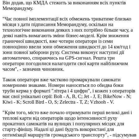
Він додав, що КМДА стежить за виконанням всіх пунктів
Меморандуму.
"Час повної імплементації всіх обмежень триватиме близько
місяця з дати підписання Меморандуму, оскільки на
технологічне виконання деяких з них потрібно більше часу, а
деякі навіть вимагають зміни бізнес-моделі. Крім зниження
граничної швидкості, вже чотири оператори із семи
повноцінно ввели зони обмеження швидкості до 14 км/год і
зони повної заборони руху. Система виконує наступні дії
автоматично, спираючись на GPS-сигнал. Решта три
оператори погодилися налагодити свої карти найближчим
часом", - зазначив чиновник.
Також оператори вже частково промаркували самокати
номерними знаками. Номери наносяться по обидва боки
труби керма у форматі "літера і 4 цифри", і кожен з операторів
має свої унікальні серії: Bolt - A, B, C; Jet - J, Е; BikeNow - N;
Kiwi - K; Scroll Bird - O, S; Zelectra - Т, Z; Vzhooh - V.
"Крім того, місто вже почало отримувати перші великі дані і
теплові карти від операторів щодо інтенсивності руху
прокатних самокатів на вулицях і популярних місцях для
старту-фінішу. Надалі ці дані будуть використані для
оптимізації маршрутів громадського транспорту", - підсумував