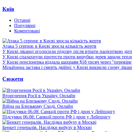
Київ
Останні
Популярні
Коментовані
Атака 5 серпня: в Києві зросла кількість жертв
У Києві лікарці оголосили підозру після втрати пацієнткою ди
У Києві спалахнули протести проти вирубки дерев заради тепл
У Києві пенсіонерка віддала шахраям $18 тисяч через "перевір
Мільйонна застава і смерть двійні: у Києві викрили схему лікар
Сюжети
Вторгнення Росії в Україну. Онлайн
Війна на Близькому Сході. Онлайн
Підсумки 06.08: Санкції проти РФ і дрон у Лейпцигу
Бенкет генералів. Наслідки вибуху в Москві