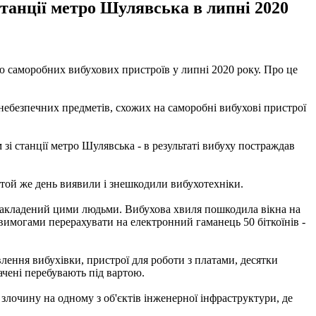
станції метро Шулявська в липні 2020
ю саморобних вибухових пристроїв у липні 2020 року. Про це
 небезпечних предметів, схожих на саморобні вибухові пристрої
і станції метро Шулявська - в результаті вибуху постраждав
 той же день виявили і знешкодили вибухотехніки.
, закладений цими людьми. Вибухова хвиля пошкодила вікна на
 вимогами перерахувати на електронний гаманець 50 біткоїнів -
лення вибухівки, пристрої для роботи з платами, десятки
ачені перебувають під вартою.
лочину на одному з об'єктів інженерної інфраструктури, де