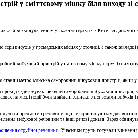
трій у сміттєвому мішку біля виходу зі 
х осіб за звинуваченням у скоєнні терактів у Києві за допомого
.
 серії вибухів у громадських місцях у столиці, а також закладці
робний вибуховий пристрій у сміттєвому мішку поруч із виходом з
я станції метро Мінська саморобний вибуховий пристрій, який у
міттєпроводу здетонував ще один саморобний вибуховий пристрій
дках на місці події були знайдені записки з погрозами вибухів і
вилучили предмети і речовини, що використовуються для виготов
товлення вибухової речовини та інші речові докази. Зараз обвинув
рошення отруйної речовини.
Учасники групи готували вчинення з