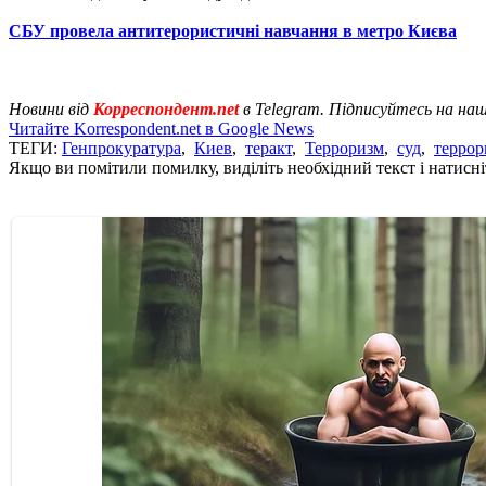
СБУ провела антитерористичні навчання в метро Києва
Новини від
Корреспондент.net
в Telegram. Підписуйтесь на на
Читайте Korrespondent.net в Google News
ТЕГИ:
Генпрокуратура
,
Киев
,
теракт
,
Терроризм
,
суд
,
террор
Якщо ви помітили помилку, виділіть необхідний текст і натисніт