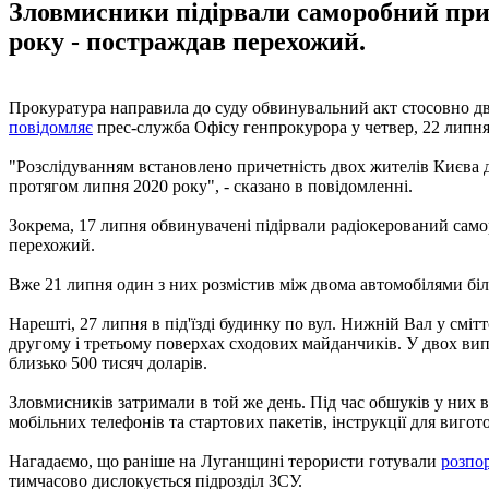
Зловмисники підірвали саморобний прис
року - постраждав перехожий.
Прокуратура направила до суду обвинувальний акт стосовно дво
повідомляє
прес-служба Офісу генпрокурора у четвер, 22 липня
"Розслідуванням встановлено причетність двох жителів Києва до
протягом липня 2020 року", - сказано в повідомленні.
Зокрема, 17 липня обвинувачені підірвали радіокерований само
перехожий.
Вже 21 липня один з них розмістив між двома автомобілями біл
Нарешті, 27 липня в під'їзді будинку по вул. Нижній Вал у с
другому і третьому поверхах сходових майданчиків. У двох випа
близько 500 тисяч доларів.
Зловмисників затримали в той же день. Під час обшуків у них 
мобільних телефонів та стартових пакетів, інструкції для виго
Нагадаємо, що раніше на Луганщині терористи готували
розпо
тимчасово дислокується підрозділ ЗСУ.