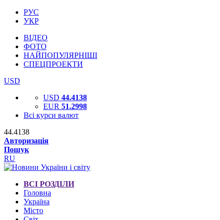
РУС
УКР
ВІДЕО
ФОТО
НАЙПОПУЛЯРНІШІ
СПЕЦПРОЕКТИ
USD
USD
44.4138
EUR
51.2998
Всі курси валют
44.4138
Авторизація
Пошук
RU
ВСІ РОЗДІЛИ
Головна
Україна
Місто
Світ