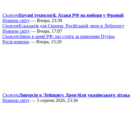
Сюжет
Брудні технології. Атаки РФ на вибори у Франції
Новини світу
— Вчора, 23:39
Сюжет
Ескалація для Європи. Російський дрон в Лейпцигу
Новини світу
— Вчора, 17:07
Сюжет
Зміни в армії РФ: що стоїть за рішенням Путіна
Росія новини
— Вчора, 15:20
Сюжет
Диверсія в Лейпцигу. Дрон біля українського літака
Новини світу
— 5 серпня 2026, 23:36