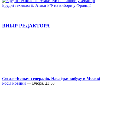
Брудні технології. Атаки РФ на вибори у Франції
ВИБІР РЕДАКТОРА
Сюжет
Бенкет генералів. Наслідки вибуху в Москві
Росія новини
— Вчора, 23:58