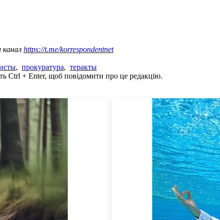
ш канал
https://t.me/korrespondentnet
исты
,
прокуратура
,
теракты
ь Ctrl + Enter, щоб повідомити про це редакцію.