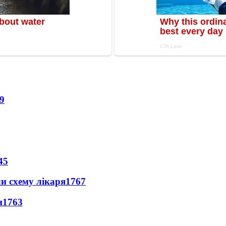
9
45
ли схему лікаря
1767
и
1763