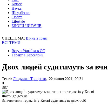
Бізнес
Наука
Шоу-бізнес
Спорт
Lifestyle
БЛОГИ ЧИТАЧІВ
СПЕЦТЕМА:
Війна в Ірані
ВСІ ТЕМИ
Вступ України в ЄС
Теракт в Барселоні
Двох людей судитимуть за вчи
Текст:
Людмила Троценко
, 22 липня 2021, 20:31
0
387
Фото: gp.gov.ua
За вчинення терактів у Києві судитимуть двох осіб