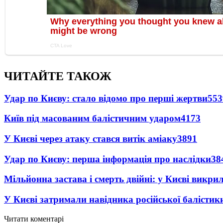
ЧИТАЙТЕ ТАКОЖ
Удар по Києву: стало відомо про перші жертви
553
Київ під масованим балістичним ударом
4173
У Києві через атаку стався витік аміаку
3891
Удар по Києву: перша інформація про наслідки
38
Мільйонна застава і смерть двійні: у Києві викри
У Києві затримали навідника російської балістик
Читати коментарі