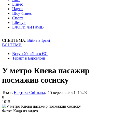
Бізнес
Наука
Шоу-бізнес
Спорт
Lifestyle
БЛОГИ ЧИТАЧІВ
СПЕЦТЕМА:
Війна в Ірані
ВСІ ТЕМИ
Вступ України в ЄС
Теракт в Барселоні
У метро Києва пасажир
посмажив сосиску
Текст:
Надтока Світлана
, 15 вересня 2021, 15:23
0
1015
Фото: Кадр из видео