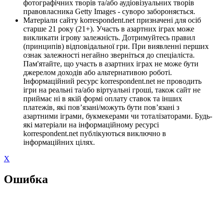
фотографічних творів та/або аудіовізуальних творів
правовласника Getty Images - суворо забороняється.
Матеріали сайту korrespondent.net призначені для осіб
старше 21 року (21+). Участь в азартних іграх може
викликати ігрову залежність. Дотримуйтесь правил
(принципів) відповідальної гри. При виявленні перших
ознак залежності негайно зверніться до спеціаліста.
Пам'ятайте, що участь в азартних іграх не може бути
джерелом доходів або альтернативою роботі.
Інформаційний ресурс korrespondent.net не проводить
ігри на реальні та/або віртуальні гроші, також сайт не
приймає ні в якій формі оплату ставок та інших
платежів, які пов’язані/можуть бути пов’язані з
азартними іграми, букмекерами чи тоталізаторами. Будь-
які матеріали на інформаційному ресурсі
korrespondent.net публікуються виключно в
інформаційних цілях.
X
Ошибка