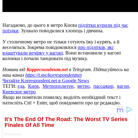
Нагадаємо, до цього в метро Києва
підлітки курили під час
поїздки
. Зухвало поводилися хлопець і дівчина.
У столичному метро не тільки готують їжу і курять, а й
веселяться. Зокрема повідомлялося
про підлітків, які
влаштували вечірку у вагоні
. Вони встановили у вагоні
колонки і почали танцювати під музику.
Новини від
Корреспондент.net
в Telegram. Підписуйтесь на
наш канал
https://t.me/korrespondentnet
Читайте Korrespondent.net в Google News
ТЕГИ:
еда
,
Киев
,
Метрополитен
,
метро
,
пассажир
,
вагон
,
Киевское метро
Якщо ви помітили помилку, виділіть необхідний текст і
натисніть Ctrl + Enter, щоб повідомити про це редакцію.