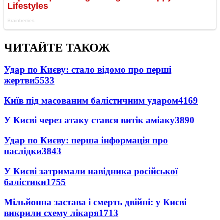
ЧИТАЙТЕ ТАКОЖ
Удар по Києву: стало відомо про перші
жертви
5533
Київ під масованим балістичним ударом
4169
У Києві через атаку стався витік аміаку
3890
Удар по Києву: перша інформація про
наслідки
3843
У Києві затримали навідника російської
балістики
1755
Мільйонна застава і смерть двійні: у Києві
викрили схему лікаря
1713