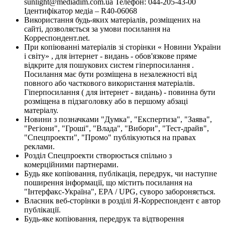
sunlight@mediadim.com.ua
Телефон: 044-205-43-00
Ідентифікатор медіа – R40-06068
Використання будь-яких матеріалів, розміщених на
сайті, дозволяється за умови посилання на
Корреспондент.net.
При копіюванні матеріалів зі сторінки « Новини України
і світу» , для інтернет - видань - обов'язкове пряме
відкрите для пошукових систем гіперпосилання .
Посилання має бути розміщена в незалежності від
повного або часткового використання матеріалів.
Гіперпосилання ( для інтернет - видань) - повинна бути
розміщена в підзаголовку або в першому абзаці
матеріалу.
Новини з позначками "Думка", "Експертиза", "Заява",
"Регіони", "Гроші", "Влада", "Вибори", "Тест-драйв",
"Спецпроекти", "Промо" публікуються на правах
реклами.
Розділ Спецпроекти створюється спільно з
комерційними партнерами.
Будь яке копіювання, публікація, передрук, чи наступне
поширення інформації, що містить посилання на
"Інтерфакс-Україна", EPA / UPG, суворо забороняється.
Власник веб-сторінки в розділі Я-Корреспондент є автор
публікації.
Будь-яке копіювання, передрук та відтворення