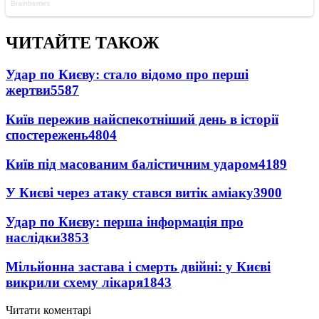
ЧИТАЙТЕ ТАКОЖ
Удар по Києву: стало відомо про перші
жертви
5587
Київ пережив найспекотніший день в історії
спостережень
4804
Київ під масованим балістичним ударом
4189
У Києві через атаку стався витік аміаку
3900
Удар по Києву: перша інформація про
наслідки
3853
Мільйонна застава і смерть двійні: у Києві
викрили схему лікаря
1843
Читати коментарі