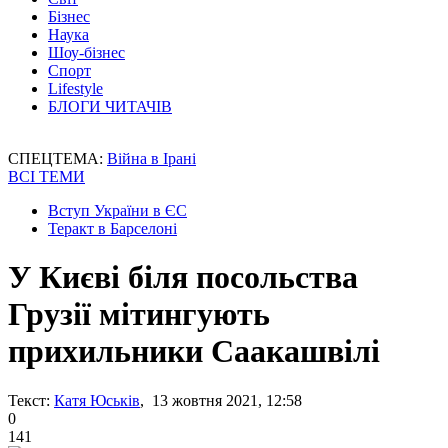
Бізнес
Наука
Шоу-бізнес
Спорт
Lifestyle
БЛОГИ ЧИТАЧІВ
СПЕЦТЕМА:
Війна в Ірані
ВСІ ТЕМИ
Вступ України в ЄС
Теракт в Барселоні
У Києві біля посольства
Грузії мітингують
прихильники Саакашвілі
Текст:
Катя Юськів
, 13 жовтня 2021, 12:58
0
141