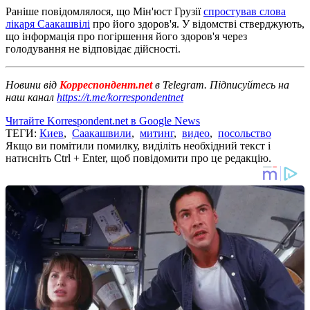
Раніше повідомлялося, що Мін'юст Грузії
спростував слова
лікаря Саакашвілі
про його здоров'я. У відомстві стверджують,
що інформація про погіршення його здоров'я через
голодування не відповідає дійсності.
Новини від
Корреспондент.net
в Telegram. Підписуйтесь на
наш канал
https://t.me/korrespondentnet
Читайте Korrespondent.net в Google News
ТЕГИ:
Киев
,
Саакашвили
,
митинг
,
видео
,
посольство
Якщо ви помітили помилку, виділіть необхідний текст і
натисніть Ctrl + Enter, щоб повідомити про це редакцію.