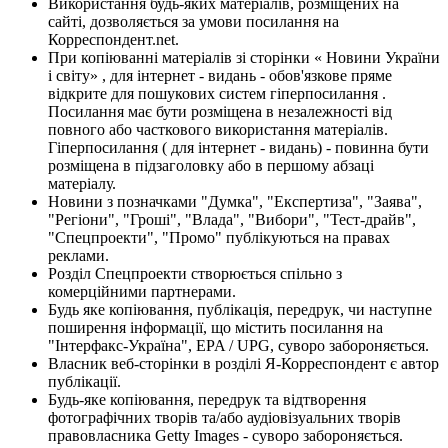
Використання будь-яких матеріалів, розміщених на
сайті, дозволяється за умови посилання на
Корреспондент.net.
При копіюванні матеріалів зі сторінки « Новини України
і світу» , для інтернет - видань - обов'язкове пряме
відкрите для пошукових систем гіперпосилання .
Посилання має бути розміщена в незалежності від
повного або часткового використання матеріалів.
Гіперпосилання ( для інтернет - видань) - повинна бути
розміщена в підзаголовку або в першому абзаці
матеріалу.
Новини з позначками "Думка", "Експертиза", "Заява",
"Регіони", "Гроші", "Влада", "Вибори", "Тест-драйв",
"Спецпроекти", "Промо" публікуються на правах
реклами.
Розділ Спецпроекти створюється спільно з
комерційними партнерами.
Будь яке копіювання, публікація, передрук, чи наступне
поширення інформації, що містить посилання на
"Інтерфакс-Україна", EPA / UPG, суворо забороняється.
Власник веб-сторінки в розділі Я-Корреспондент є автор
публікації.
Будь-яке копіювання, передрук та відтворення
фотографічних творів та/або аудіовізуальних творів
правовласника Getty Images - суворо забороняється.