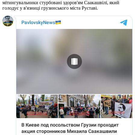
мітингувальники стурбовані здоров'ям Саакашвілі, який
голодує у в'язниці грузинського міста Руставі.