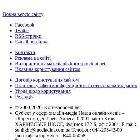
Повна версія сайту
Facebook
Twitter
RSS-стрічки
E-mail розсилка
Контакти
Реклама на сайті
Використання матеріалів korrespondent.net
Правила користування сайтом
Договір користування сайтом
Політика у сфері конфіденційності і персональних даних
Угода щодо користування
Редакція
© 2000-2026, Korrespondent.net
Суб'єкт у сфері онлайн-медіа Назва онлайн-медіа –
«КореспонденТ.net» Адреса: 02091, місто Київ,
ХАРКІВСЬКЕ ШОСЕ, будинок 172-Б, офіс 208/1 E-mail:
sunlight@mediadim.com.ua
Телефон: 044-205-43-00
Ідентифікатор медіа – R40-06068