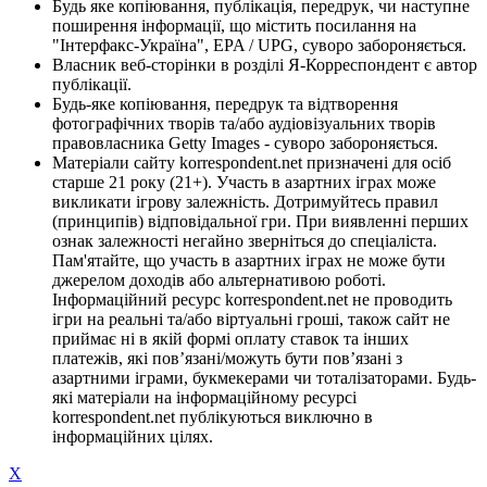
Будь яке копіювання, публікація, передрук, чи наступне
поширення інформації, що містить посилання на
"Інтерфакс-Україна", EPA / UPG, суворо забороняється.
Власник веб-сторінки в розділі Я-Корреспондент є автор
публікації.
Будь-яке копіювання, передрук та відтворення
фотографічних творів та/або аудіовізуальних творів
правовласника Getty Images - суворо забороняється.
Матеріали сайту korrespondent.net призначені для осіб
старше 21 року (21+). Участь в азартних іграх може
викликати ігрову залежність. Дотримуйтесь правил
(принципів) відповідальної гри. При виявленні перших
ознак залежності негайно зверніться до спеціаліста.
Пам'ятайте, що участь в азартних іграх не може бути
джерелом доходів або альтернативою роботі.
Інформаційний ресурс korrespondent.net не проводить
ігри на реальні та/або віртуальні гроші, також сайт не
приймає ні в якій формі оплату ставок та інших
платежів, які пов’язані/можуть бути пов’язані з
азартними іграми, букмекерами чи тоталізаторами. Будь-
які матеріали на інформаційному ресурсі
korrespondent.net публікуються виключно в
інформаційних цілях.
X