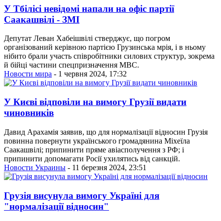
У Тбілісі невідомі напали на офіс партії
Саакашвілі - ЗМІ
Депутат Леван Хабеішвілі стверджує, що погром
організований керівною партією Грузинська мрія, і в ньому
нібито брали участь співробітники силових структур, зокрема
й бійці частини спецпризначення МВС.
Новости мира
- 1 червня 2024, 17:32
У Києві відповіли на вимогу Грузії видати
чиновників
Давид Арахамія заявив, що для нормалізації відносин Грузія
повинна повернути українського громадянина Міхеїла
Саакашвілі; припинити пряме авіасполучення з РФ; і
припинити допомагати Росії ухилятись від санкцій.
Новости Украины
- 11 березня 2024, 23:51
Грузія висунула вимогу Україні для
"нормалізації відносин"