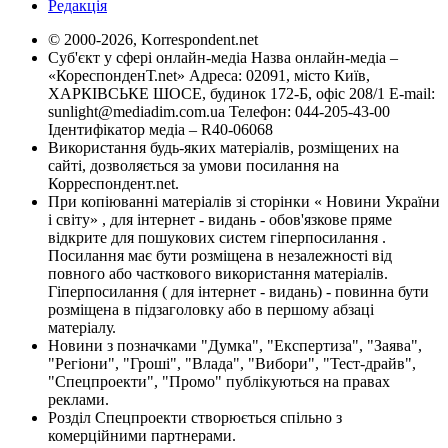
Редакція
© 2000-2026, Korrespondent.net
Суб'єкт у сфері онлайн-медіа Назва онлайн-медіа –
«КореспонденТ.net» Адреса: 02091, місто Київ,
ХАРКІВСЬКЕ ШОСЕ, будинок 172-Б, офіс 208/1 E-mail:
sunlight@mediadim.com.ua
Телефон: 044-205-43-00
Ідентифікатор медіа – R40-06068
Використання будь-яких матеріалів, розміщених на
сайті, дозволяється за умови посилання на
Корреспондент.net.
При копіюванні матеріалів зі сторінки « Новини України
і світу» , для інтернет - видань - обов'язкове пряме
відкрите для пошукових систем гіперпосилання .
Посилання має бути розміщена в незалежності від
повного або часткового використання матеріалів.
Гіперпосилання ( для інтернет - видань) - повинна бути
розміщена в підзаголовку або в першому абзаці
матеріалу.
Новини з позначками "Думка", "Експертиза", "Заява",
"Регіони", "Гроші", "Влада", "Вибори", "Тест-драйв",
"Спецпроекти", "Промо" публікуються на правах
реклами.
Розділ Спецпроекти створюється спільно з
комерційними партнерами.