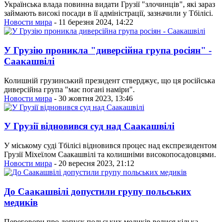
Українська влада повинна видати Грузії "злочинців", які зараз
займають високі посади в її адміністрації, зазначили у Тбілісі.
Новости мира
- 11 березня 2024, 14:22
У Грузію проникла "диверсійна група росіян" -
Саакашвілі
Колишній грузинський президент стверджує, що ця російська
диверсійна група "має погані наміри".
Новости мира
- 30 жовтня 2023, 13:46
У Грузії відновився суд над Саакашвілі
У міському суді Тбілісі відновився процес над експрезидентом
Грузії Міхеїлом Саакашвілі та колишніми високопосадовцями.
Новости мира
- 20 вересня 2023, 21:12
До Саакашвілі допустили групу польських
медиків
Переговори про допуск польських медиків велися кілька