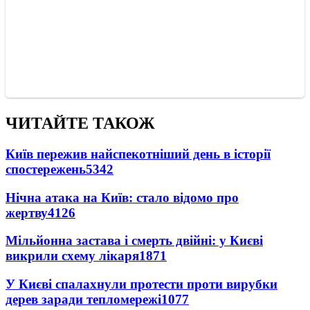
ЧИТАЙТЕ ТАКОЖ
Київ пережив найспекотніший день в історії
спостережень
5342
Нічна атака на Київ: стало відомо про
жертву
4126
Мільйонна застава і смерть двійні: у Києві
викрили схему лікаря
1871
У Києві спалахнули протести проти вирубки
дерев заради тепломережі
1077