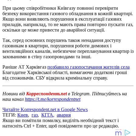
При цьому співробітники Київгазу повинні перевірити
безпеку використання газового обладнання в кожній квартирі.
Якщо вони виявляють порушення в експлуатації газових
приладів, наприклад, то не мають права повторно пускати газ,
оскільки це може привести до аварійної ситуації.
Так, серед основних порушень також ненадання доступу
газовикам в квартири, порушення роботи димових і
вентиляційних каналів, небезпечне перепланування квартир із
захованими в стіну газопроводами та інші.
Раніше АТ Харківгаз
позбавило газопостачання жителів села
Благодатне Харківської області, вимагаючи додаткові гроші
від споживачів. СБУ відкрила кримінальну справу.
Новини від
Корреспондент.net
в Telegram. Підписуйтесь на
наш канал
https://t.me/korrespondentnet
Читайте Korrespondent.net в Google News
ТЕГИ:
Киев
,
газ
,
КГГА
,
авария
Якщо ви помітили помилку, виділіть необхідний текст і
натисніть Ctrl + Enter, щоб повідомити про це редакцію.