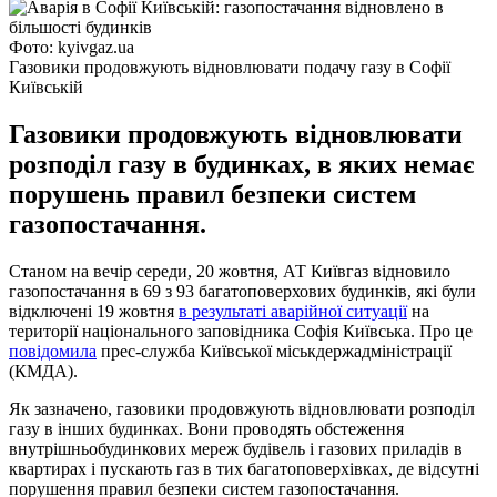
Фото: kyivgaz.ua
Газовики продовжують відновлювати подачу газу в Софії
Київській
Газовики продовжують відновлювати
розподіл газу в будинках, в яких немає
порушень правил безпеки систем
газопостачання.
Станом на вечір середи, 20 жовтня, АТ Київгаз відновило
газопостачання в 69 з 93 багатоповерхових будинків, які були
відключені 19 жовтня
в результаті аварійної ситуації
на
території національного заповідника Софія Київська. Про це
повідомила
прес-служба Київської міськдержадміністрації
(КМДА).
Як зазначено, газовики продовжують відновлювати розподіл
газу в інших будинках. Вони проводять обстеження
внутрішньобудинкових мереж будівель і газових приладів в
квартирах і пускають газ в тих багатоповерхівках, де відсутні
порушення правил безпеки систем газопостачання.