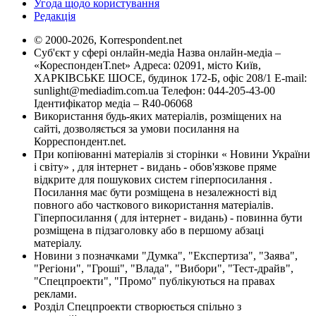
Угода щодо користування
Редакція
© 2000-2026, Korrespondent.net
Суб'єкт у сфері онлайн-медіа Назва онлайн-медіа –
«КореспонденТ.net» Адреса: 02091, місто Київ,
ХАРКІВСЬКЕ ШОСЕ, будинок 172-Б, офіс 208/1 E-mail:
sunlight@mediadim.com.ua
Телефон: 044-205-43-00
Ідентифікатор медіа – R40-06068
Використання будь-яких матеріалів, розміщених на
сайті, дозволяється за умови посилання на
Корреспондент.net.
При копіюванні матеріалів зі сторінки « Новини України
і світу» , для інтернет - видань - обов'язкове пряме
відкрите для пошукових систем гіперпосилання .
Посилання має бути розміщена в незалежності від
повного або часткового використання матеріалів.
Гіперпосилання ( для інтернет - видань) - повинна бути
розміщена в підзаголовку або в першому абзаці
матеріалу.
Новини з позначками "Думка", "Експертиза", "Заява",
"Регіони", "Гроші", "Влада", "Вибори", "Тест-драйв",
"Спецпроекти", "Промо" публікуються на правах
реклами.
Розділ Спецпроекти створюється спільно з