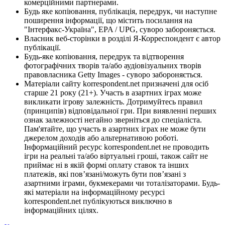
комерційними партнерами.
Будь яке копіювання, публікація, передрук, чи наступне
поширення інформації, що містить посилання на
"Інтерфакс-Україна", EPA / UPG, суворо забороняється.
Власник веб-сторінки в розділі Я-Корреспондент є автор
публікації.
Будь-яке копіювання, передрук та відтворення
фотографічних творів та/або аудіовізуальних творів
правовласника Getty Images - суворо забороняється.
Матеріали сайту korrespondent.net призначені для осіб
старше 21 року (21+). Участь в азартних іграх може
викликати ігрову залежність. Дотримуйтесь правил
(принципів) відповідальної гри. При виявленні перших
ознак залежності негайно зверніться до спеціаліста.
Пам'ятайте, що участь в азартних іграх не може бути
джерелом доходів або альтернативою роботі.
Інформаційний ресурс korrespondent.net не проводить
ігри на реальні та/або віртуальні гроші, також сайт не
приймає ні в якій формі оплату ставок та інших
платежів, які пов’язані/можуть бути пов’язані з
азартними іграми, букмекерами чи тоталізаторами. Будь-
які матеріали на інформаційному ресурсі
korrespondent.net публікуються виключно в
інформаційних цілях.