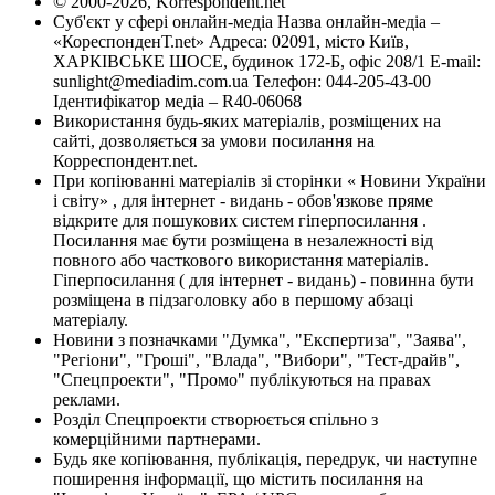
© 2000-2026, Korrespondent.net
Суб'єкт у сфері онлайн-медіа Назва онлайн-медіа –
«КореспонденТ.net» Адреса: 02091, місто Київ,
ХАРКІВСЬКЕ ШОСЕ, будинок 172-Б, офіс 208/1 E-mail:
sunlight@mediadim.com.ua
Телефон: 044-205-43-00
Ідентифікатор медіа – R40-06068
Використання будь-яких матеріалів, розміщених на
сайті, дозволяється за умови посилання на
Корреспондент.net.
При копіюванні матеріалів зі сторінки « Новини України
і світу» , для інтернет - видань - обов'язкове пряме
відкрите для пошукових систем гіперпосилання .
Посилання має бути розміщена в незалежності від
повного або часткового використання матеріалів.
Гіперпосилання ( для інтернет - видань) - повинна бути
розміщена в підзаголовку або в першому абзаці
матеріалу.
Новини з позначками "Думка", "Експертиза", "Заява",
"Регіони", "Гроші", "Влада", "Вибори", "Тест-драйв",
"Спецпроекти", "Промо" публікуються на правах
реклами.
Розділ Спецпроекти створюється спільно з
комерційними партнерами.
Будь яке копіювання, публікація, передрук, чи наступне
поширення інформації, що містить посилання на