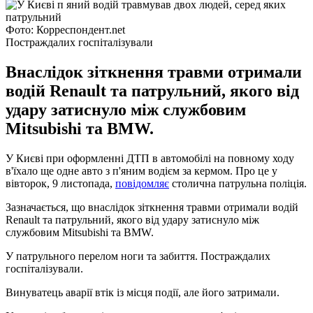
Фото: Корреспондент.net
Постраждалих госпіталізували
Внаслідок зіткнення травми отримали
водій Renault та патрульний, якого від
удару затиснуло між службовим
Mitsubishi та BMW.
У Києві при оформленні ДТП в автомобілі на повному ходу
в'їхало ще одне авто з п'яним водієм за кермом. Про це у
вівторок, 9 листопада,
повідомляє
столична патрульна поліція.
Зазначається, що внаслідок зіткнення травми отримали водій
Renault та патрульний, якого від удару затиснуло між
службовим Mitsubishi та BMW.
У патрульного перелом ноги та забиття. Постраждалих
госпіталізували.
Винуватець аварії втік із місця події, але його затримали.