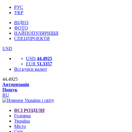
РУС
УКР
ВІДЕО
ФОТО
НАЙПОПУЛЯРНІШІ
СПЕЦПРОЕКТИ
USD
USD
44.4925
EUR
51.3357
Всі курси валют
44.4925
Авторизація
Пошук
RU
ВСІ РОЗДІЛИ
Головна
Україна
Місто
Світ