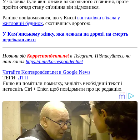
У чоловіка були явні ознаки алкогольного сп'яніння, проте
пройти огляд стану сп'яніння він відмовився.
Раніше повідомлялося, що у Києві
вантажівка в'їхала у
житловий будинок
, скотившись дорогою.
У Кам'янському жінку, яка лежала на дорозі, на смерть
переїхало авто
Новини від
Корреспондент.net
в Telegram. Підписуйтесь на
наш канал
https://t.me/korrespondentnet
Читайте Korrespondent.net в Google News
ТЕГИ:
ДТП
Якщо ви помітили помилку, виділіть необхідний текст і
натисніть Ctrl + Enter, щоб повідомити про це редакцію.