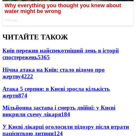
ЧИТАЙТЕ ТАКОЖ
Київ пережив найспекотніший день в історії
спостережень
5365
Нічна атака на Київ: стало відомо про
жертву
4222
Атака 5 серпня: в Києві зросла кількість
жертв
874
Мільйонна застава і смерть двійні: у Києві
викрили схему лікаря
184
У Києві лікарці оголосили підозру після втрати
пацієнткою дитини
124