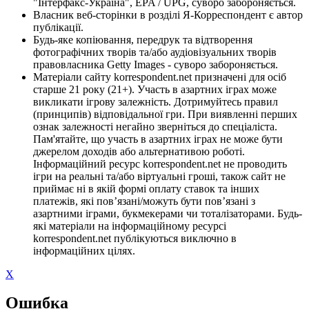
"Інтерфакс-Україна", EPA / UPG, суворо забороняється.
Власник веб-сторінки в розділі Я-Корреспондент є автор
публікації.
Будь-яке копіювання, передрук та відтворення
фотографічних творів та/або аудіовізуальних творів
правовласника Getty Images - суворо забороняється.
Матеріали сайту korrespondent.net призначені для осіб
старше 21 року (21+). Участь в азартних іграх може
викликати ігрову залежність. Дотримуйтесь правил
(принципів) відповідальної гри. При виявленні перших
ознак залежності негайно зверніться до спеціаліста.
Пам'ятайте, що участь в азартних іграх не може бути
джерелом доходів або альтернативою роботі.
Інформаційний ресурс korrespondent.net не проводить
ігри на реальні та/або віртуальні гроші, також сайт не
приймає ні в якій формі оплату ставок та інших
платежів, які пов’язані/можуть бути пов’язані з
азартними іграми, букмекерами чи тоталізаторами. Будь-
які матеріали на інформаційному ресурсі
korrespondent.net публікуються виключно в
інформаційних цілях.
X
Ошибка