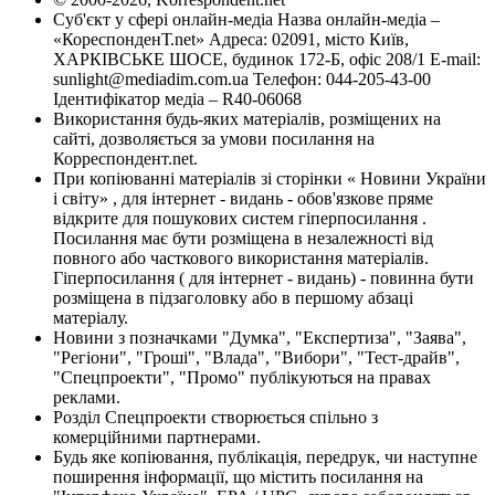
Суб'єкт у сфері онлайн-медіа Назва онлайн-медіа –
«КореспонденТ.net» Адреса: 02091, місто Київ,
ХАРКІВСЬКЕ ШОСЕ, будинок 172-Б, офіс 208/1 E-mail:
sunlight@mediadim.com.ua
Телефон: 044-205-43-00
Ідентифікатор медіа – R40-06068
Використання будь-яких матеріалів, розміщених на
сайті, дозволяється за умови посилання на
Корреспондент.net.
При копіюванні матеріалів зі сторінки « Новини України
і світу» , для інтернет - видань - обов'язкове пряме
відкрите для пошукових систем гіперпосилання .
Посилання має бути розміщена в незалежності від
повного або часткового використання матеріалів.
Гіперпосилання ( для інтернет - видань) - повинна бути
розміщена в підзаголовку або в першому абзаці
матеріалу.
Новини з позначками "Думка", "Експертиза", "Заява",
"Регіони", "Гроші", "Влада", "Вибори", "Тест-драйв",
"Спецпроекти", "Промо" публікуються на правах
реклами.
Розділ Спецпроекти створюється спільно з
комерційними партнерами.
Будь яке копіювання, публікація, передрук, чи наступне
поширення інформації, що містить посилання на