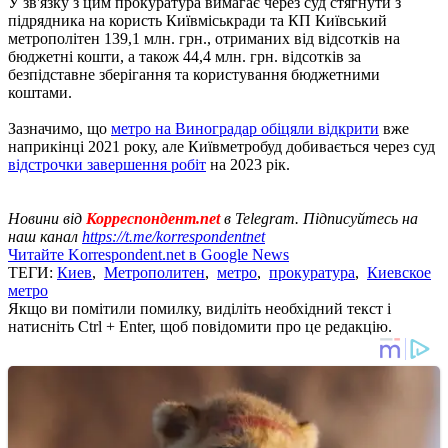
У зв'язку з цим прокуратура вимагає через суд стягнути з
підрядника на користь Київміськради та КП Київський
метрополітен 139,1 млн. грн., отриманих від відсотків на
бюджетні кошти, а також 44,4 млн. грн. відсотків за
безпідставне зберігання та користування бюджетними
коштами.
Зазначимо, що
метро на Виноградар обіцяли відкрити
вже
наприкінці 2021 року, але Київметробуд добивається через суд
відстрочки завершення робіт
на 2023 рік.
Новини від
Корреспондент.net
в Telegram. Підписуйтесь на
наш канал
https://t.me/korrespondentnet
Читайте Korrespondent.net в Google News
ТЕГИ:
Киев
,
Метрополитен
,
метро
,
прокуратура
,
Киевское
метро
Якщо ви помітили помилку, виділіть необхідний текст і
натисніть Ctrl + Enter, щоб повідомити про це редакцію.