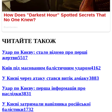
ЧИТАЙТЕ ТАКОЖ
Удар по Києву: стало відомо про перші
жертви
5517
Київ під масованим балістичним ударом
4162
У Києві через атаку стався витік аміаку
3883
Удар по Києву: перша інформація про
наслідки
3831
У Києві затримали навідника російської
балістики
1732