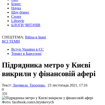
Бізнес
Наука
Шоу-бізнес
Спорт
Lifestyle
БЛОГИ ЧИТАЧІВ
СПЕЦТЕМА:
Війна в Ірані
ВСІ ТЕМИ
Вступ України в ЄС
Теракт в Барселоні
Підрядника метро у Києві
викрили у фінансовій афері
Текст:
Людмила Троценко
, 23 листопада 2021, 17:16
0
331
Фото: facebook.com/s.hrynkevych