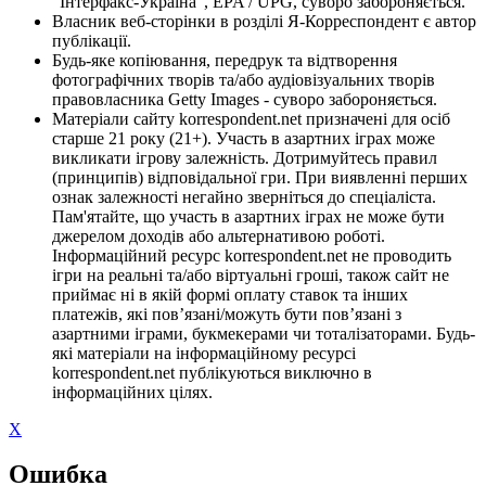
"Інтерфакс-Україна", EPA / UPG, суворо забороняється.
Власник веб-сторінки в розділі Я-Корреспондент є автор
публікації.
Будь-яке копіювання, передрук та відтворення
фотографічних творів та/або аудіовізуальних творів
правовласника Getty Images - суворо забороняється.
Матеріали сайту korrespondent.net призначені для осіб
старше 21 року (21+). Участь в азартних іграх може
викликати ігрову залежність. Дотримуйтесь правил
(принципів) відповідальної гри. При виявленні перших
ознак залежності негайно зверніться до спеціаліста.
Пам'ятайте, що участь в азартних іграх не може бути
джерелом доходів або альтернативою роботі.
Інформаційний ресурс korrespondent.net не проводить
ігри на реальні та/або віртуальні гроші, також сайт не
приймає ні в якій формі оплату ставок та інших
платежів, які пов’язані/можуть бути пов’язані з
азартними іграми, букмекерами чи тоталізаторами. Будь-
які матеріали на інформаційному ресурсі
korrespondent.net публікуються виключно в
інформаційних цілях.
X
Ошибка