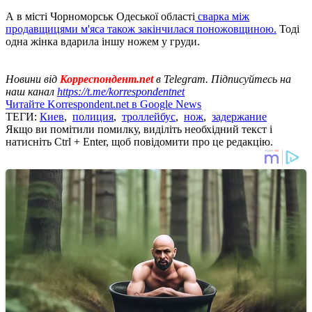
А в місті Чорноморськ Одеської області
сварка між
продавщицями м'яса також закінчилася поножовщиною.
Тоді
одна жінка вдарила іншу ножем у груди.
Новини від
Корреспондент.net
в Telegram. Підписуйтесь на
наш канал
https://t.me/korrespondentnet
Читайте Korrespondent.net в Google News
ТЕГИ:
Киев
,
полиция
,
троллейбус
,
нож
,
задержание
Якщо ви помітили помилку, виділіть необхідний текст і
натисніть Ctrl + Enter, щоб повідомити про це редакцію.