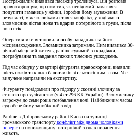
Постраждалим виявився пасажир тролейбуса. Він розповів
правоохоронцям, що помітив, як невідомий намагався
поцупити гаманець у жінки, і зробив йому зауваження. В
результаті, між чоловіками стався конфлікт, у ході якого
зловмисник дістав ножа та вдарив потерпілого в груди, після
чого втік.
Оперативники встановили особу нападника та його
місцезнаходження. Зловмисника затримали. Ним виявився 30-
річний місцевий житель, раніше судимий за крадіжки,
пограбування та завдання тяжких тілесних ушкоджень.
Під час обшуку у квартирі фігуранта правоохоронці виявили
шість ножів та кілька балончиків зі сльозогінним газом. Усе
вилучене направили на експертизу.
Фігуранту повідомили про підозру у скоєнні злочину за
статтею про хуліганство (ч.4 ст.296 КК України). Зловмиснику
загрожує до семи років позбавлення волі. Найближчим часом
суд обере йому запобіжний захід.
Раніше в Дніпровському районі Києва на зупинці
громадського транспорту
конфлікт між двома чоловіками
переріс
на поножовщину: потерпілий зазнав поранення
живота.