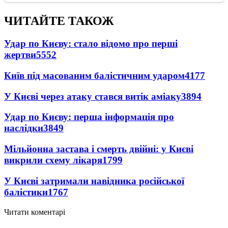
ЧИТАЙТЕ ТАКОЖ
Удар по Києву: стало відомо про перші
жертви
5552
Київ під масованим балістичним ударом
4177
У Києві через атаку стався витік аміаку
3894
Удар по Києву: перша інформація про
наслідки
3849
Мільйонна застава і смерть двійні: у Києві
викрили схему лікаря
1799
У Києві затримали навідника російської
балістики
1767
Читати коментарі