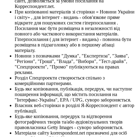
сайті, дозволяється за умови посилання на
Корреспондент.net.
При копіюванні матеріалів зі сторінки « Новини України
і світу» , для інтернет - видань - обов'язкове пряме
відкрите для пошукових систем гіперпосилання .
Посилання має бути розміщена в незалежності від
повного або часткового використання матеріалів.
Гіперпосилання ( для інтернет - видань) - повинна бути
розміщена в підзаголовку або в першому абзаці
матеріалу.
Новини з позначками "Думка", "Експертиза", "Заява",
"Регіони", "Гроші", "Влада", "Вибори", "Тест-драйв",
"Спецпроекти", "Промо" публікуються на правах
реклами.
Розділ Спецпроекти створюється спільно з
комерційними партнерами.
Будь яке копіювання, публікація, передрук, чи наступне
поширення інформації, що містить посилання на
"Інтерфакс-Україна", EPA / UPG, суворо забороняється.
Власник веб-сторінки в розділі Я-Корреспондент є автор
публікації.
Будь-яке копіювання, передрук та відтворення
фотографічних творів та/або аудіовізуальних творів
правовласника Getty Images - суворо забороняється.
Матеріали сайту korrespondent.net призначені для осіб