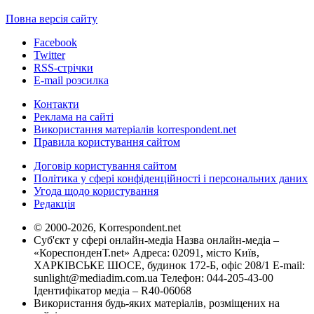
Повна версія сайту
Facebook
Twitter
RSS-стрічки
E-mail розсилка
Контакти
Реклама на сайті
Використання матеріалів korrespondent.net
Правила користування сайтом
Договір користування сайтом
Політика у сфері конфіденційності і персональних даних
Угода щодо користування
Редакція
© 2000-2026, Korrespondent.net
Суб'єкт у сфері онлайн-медіа Назва онлайн-медіа –
«КореспонденТ.net» Адреса: 02091, місто Київ,
ХАРКІВСЬКЕ ШОСЕ, будинок 172-Б, офіс 208/1 E-mail:
sunlight@mediadim.com.ua
Телефон: 044-205-43-00
Ідентифікатор медіа – R40-06068
Використання будь-яких матеріалів, розміщених на