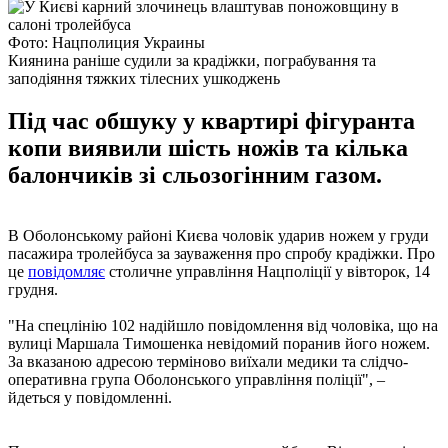
Фото: Нацполиция Украины
Киянина раніше судили за крадіжки, пограбування та
заподіяння тяжких тілесних ушкоджень
Під час обшуку у квартирі фігуранта
копи виявили шість ножів та кілька
балончиків зі сльозогінним газом.
В Оболонському районі Києва чоловік ударив ножем у груди
пасажира тролейбуса за зауваження про спробу крадіжки. Про
це
повідомляє
столичне управління Нацполіції у вівторок, 14
грудня.
"На спецлінію 102 надійшло повідомлення від чоловіка, що на
вулиці Маршала Тимошенка невідомий поранив його ножем.
За вказаною адресою терміново виїхали медики та слідчо-
оперативна група Оболонського управління поліції", –
йдеться у повідомленні.