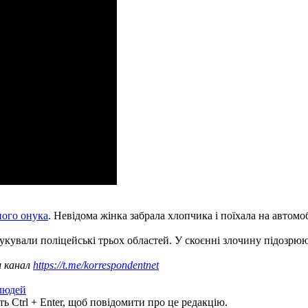
ного онука
. Невідома жінка забрала хлопчика і поїхала на автомоб
укували поліцейські трьох областей. У скоєнні злочину підозр
ш канал
https://t.me/korrespondentnet
людей
ь Ctrl + Enter, щоб повідомити про це редакцію.