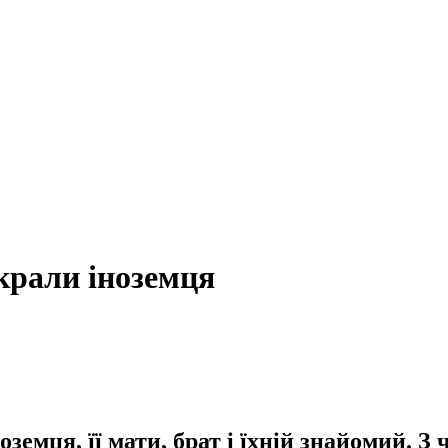
икрали іноземця
емця, її мати, брат і їхній знайомий. З 