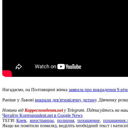
Нагадаємо, на Полтавщині жінка
заявила про викрадення 9-річ
Раніше у Львові
викрали дев'ятимісячну дитину
. Дівчинку розш
Новини від
Корреспондент.net
у Telegram. Підписуйтесь на на
Читайте Korrespondent.net в Google News
ТЕГИ:
Киев
,
иностранцы
,
полиция
,
похищение
,
похищения 
Якщо ви помітили помилку, виділіть необхідний текст і натисніт