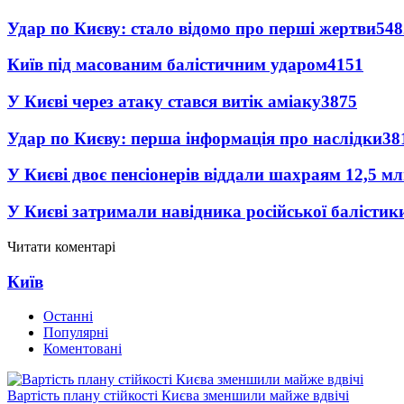
Удар по Києву: стало відомо про перші жертви
548
Київ під масованим балістичним ударом
4151
У Києві через атаку стався витік аміаку
3875
Удар по Києву: перша інформація про наслідки
38
У Києві двоє пенсіонерів віддали шахраям 12,5 м
У Києві затримали навідника російської балістик
Читати коментарі
Київ
Останні
Популярні
Коментовані
Вартість плану стійкості Києва зменшили майже вдвічі