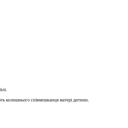
ілі.
юють колишнього співмешканця матері дитини.