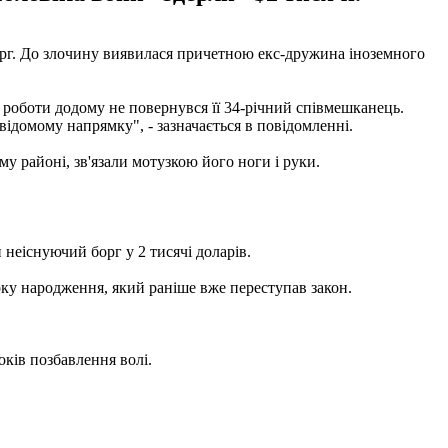
орг. До злочину виявилася причетною екс-дружина іноземного
 роботи додому не повернувся її 34-річний співмешканець.
ідомому напрямку", - зазначається в повідомленні.
у районі, зв'язали мотузкою його ноги і руки.
 неіснуючий борг у 2 тисячі доларів.
ку народження, який раніше вже переступав закон.
оків позбавлення волі.