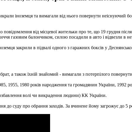
викрали іноземця та вимагали від нього повернути неіснуючий б
.
о повідомлення від місцевої жительки про те, що 19 грудня після
иччя газовим балончиком, силою посадили в авто і відвезли в нев
земця закрили в підвалі одного з гаражних боксів у Деснянськом
 брат, а також їхній знайомий - вимагали з потерпілого повернути
85, 1955, 1980 років народження та громадянин України, 1992 ро
позбавлення волі чи викрадення людини) КК України.
я до суду про обрання заходів. За вчинене йому загрожує до 5 р