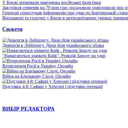
У Києві затримали навідника російської балістики
Закупівля серверів на 79 млн грн: посадовцю повідомили про п
Генштаб спростував інформацію про удар по Бортницькій станці
Виснажені та голодні: у Києві в антисанітарних умовах тримал
Сюжети
Диверсія в Лейпцигу. Дрон біля українського літака
"Намагаються зламати Київ". Реакція Заходу на удар
Вторгнення Росії в Україну. Онлайн
Війна на Близькому Сході. Онлайн
Підсумки 4.8: Сафарі у Херсоні і підсумки операції
ВИБІР РЕДАКТОРА