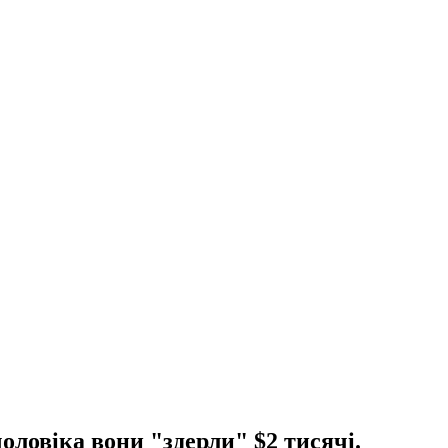
чоловіка вони "здерли" $2 тисячі.