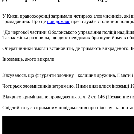
У Києві правоохоронці затримали чотирьох зловмисників, які 
громадянина. Про це
повідомляє
прес-служба столичної поліції
"До чергової частини Оболонського управління поліції надійшл
Також жінка розповіла, що двоє невідомих бризнули йому в обл
Оперативники змогли встановити, де тримають викраденого. Іно
Іноземець, якого викрали
З'ясувалося, що фігуранти злочину - колишня дружина, її мати і
Чотирьох зловмисників затримано. Ними виявилися іноземці 19
Відкрито кримінальне провадження за ч. 2 ст. 146 (Незаконне 
Слідчий готує затриманим повідомлення про підозру і клопотанн