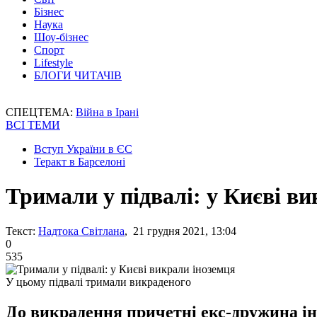
Бізнес
Наука
Шоу-бізнес
Спорт
Lifestyle
БЛОГИ ЧИТАЧІВ
СПЕЦТЕМА:
Війна в Ірані
ВСІ ТЕМИ
Вступ України в ЄС
Теракт в Барселоні
Тримали у підвалі: у Києві в
Текст:
Надтока Світлана
, 21 грудня 2021, 13:04
0
535
У цьому підвалі тримали викраденого
До викрадення причетні екс-дружина іноз