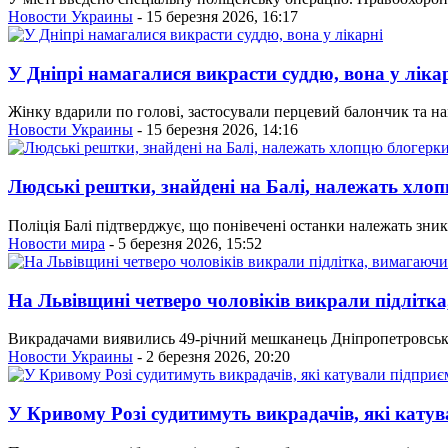
Новости Украины
- 15 березня 2026, 16:17
У Дніпрі намагалися викрасти суддю, вона у ліка
Жінку вдарили по голові, застосували перцевий балончик та н
Новости Украины
- 15 березня 2026, 14:16
Людські рештки, знайдені на Балі, належать хло
Поліція Балі підтверджує, що понівечені останки належать зни
Новости мира
- 5 березня 2026, 15:52
На Львівщині четверо чоловіків викрали підлітка
Викрадачами виявились 49-річний мешканець Дніпропетровської
Новости Украины
- 2 березня 2026, 20:20
У Кривому Розі судитимуть викрадачів, які кату