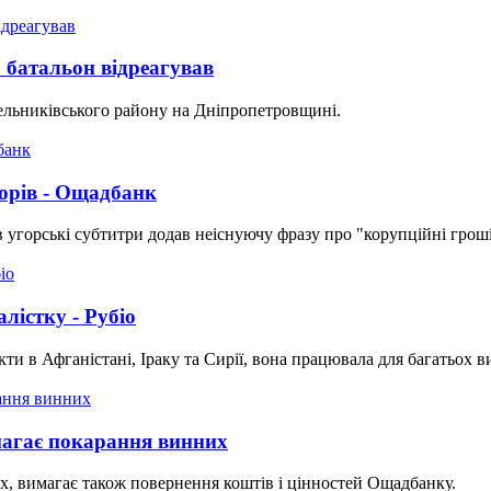
: батальон відреагував
нельниківського району на Дніпропетровщині.
торів - Ощадбанк
в угорські субтитри додав неіснуючу фразу про "корупційні гроші
лістку - Рубіо
кти в Афганістані, Іраку та Сирії, вона працювала для багатьох в
агає покарання винних
их, вимагає також повернення коштів і цінностей Ощадбанку.