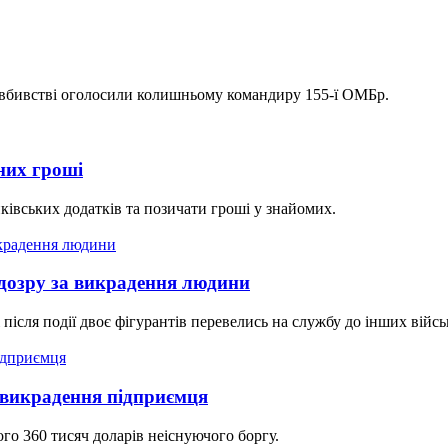
у вбивстві оголосили колишньому командиру 155-ї ОМБр.
них гроші
ківських додатків та позичати гроші у знайомих.
дозру за викрадення людини
 після події двоє фігурантів перевелись на службу до інших війс
 викрадення підприємця
го 360 тисяч доларів неіснуючого боргу.