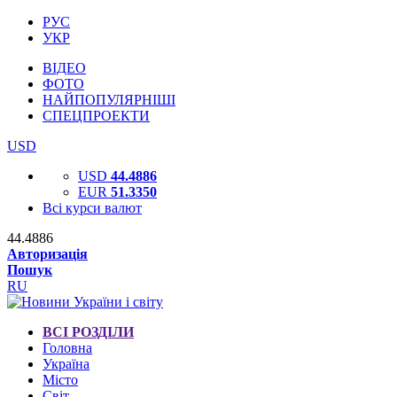
РУС
УКР
ВІДЕО
ФОТО
НАЙПОПУЛЯРНІШІ
СПЕЦПРОЕКТИ
USD
USD
44.4886
EUR
51.3350
Всі курси валют
44.4886
Авторизація
Пошук
RU
ВСІ РОЗДІЛИ
Головна
Україна
Місто
Світ