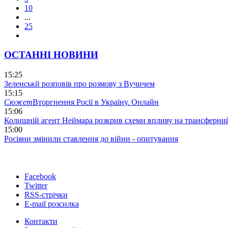
10
...
25
ОСТАННІ НОВИНИ
15:25
Зеленськй розповів про розмову з Вучичем
15:15
Сюжет
Вторгнення Росії в Україну. Онлайн
15:06
Колишній агент Неймара розкрив схеми впливу на трансферни
15:00
Росіяни змінили ставлення до війни - опитування
Facebook
Twitter
RSS-стрічки
E-mail розсилка
Контакти