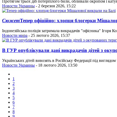
Протягом трьох діб потерпілого били, обливали окропом і кату
Новости Украины
- 2 березня 2026, 15:22
Сюжет
Тепер офіційно: хлопця блогерки Мішалов
Індонезійська поліція затримала викрадачів "офісника" Ігоря Ко
Новости мира
- 25 лютого 2026, 15:37
В ГУР опублікували дані викрадачів дітей з окуп
Українських дітей вивозять в Російську Федерації під виглядом 
Новости Украины
- 18 лютого 2026, 13:50
1
2
3
4
5
6
7
8
9