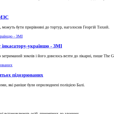
 МЗС
я, можуть бути прирівняні до тортур, наголосив Георгій Тихий.
 інкасатору-українцю - ЗМІ
затриманий зомлів і його довелось везти до лікарні, пише The G
'ятьох підозрюваних
ими, які раніше були оприлюднені поліцією Балі.
ці встановлюють осіб, причетних до злочину.