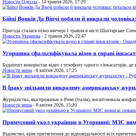
Новости Одессы
- 14 травня 2026, 17:29
Бійці Вовків Да Вінчі побили й викрали чоловіка
Пригода сталася пізно ввечері 1 травня в місті Шахтарське Си
Новости Украины
- 2 травня 2026, 22:47
Угорщина сфальсифікувала відео в справі інкаса
Будапешт використав відео з телефону одного з інкасаторів, де 
Новости мира
- 8 квітня 2026, 17:25
В Іраку звільнили викрадену американську журна
Журналістка, яка проживає в Римі (Італія), висвітлювала конфлі
Новости мира
- 8 квітня 2026, 15:20
Примусовий укол українцю в Угорщині: МЗС вим
Відомство, крім притягнення до відповідальності всіх причетн