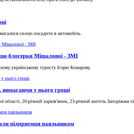
рні
амагалися силою посадити в автомобіль.
пцю блогерки Мішалової - ЗМІ
клому українському туристу Ігорю Комарову.
, вимагаючи у нього гроші
 області, 20-річний харків'янин, 23-річний житель Запоріжжя 
вали підприємця паяльником