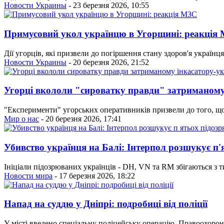
Новости Украины
- 23 березня 2026, 10:55
Примусовий укол українцю в Угорщині: реакція
Дії угорців, які призвели до погіршення стану здоров'я українц
Новости Украины
- 20 березня 2026, 21:52
Угорці вкололи "сироватку правди" затриманому
"Експерименти" угорських оперативників призвели до того, що 
Мир о нас
- 20 березня 2026, 17:41
Убивство українця на Балі: Інтерпол розшукує п
Ініціали підозрюваних українців - DH, VN та RM збігаються з т
Новости мира
- 17 березня 2026, 18:22
Напад на суддю у Дніпрі: подробиці від поліції
У місті введено спеціальну поліцейську операцію. Правоохорон