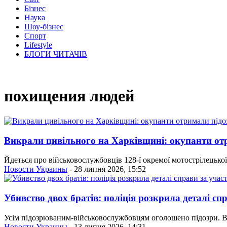
Бізнес
Наука
Шоу-бізнес
Спорт
Lifestyle
БЛОГИ ЧИТАЧІВ
похищения людей
Викрали цивільного на Харківщині: окупанти от
Йдеться про військовослужбовців 128-ї окремої мотострілецько
Новости Украины
- 28 липня 2026, 15:52
Убивство двох братів: поліція розкрила деталі сп
Усім підозрюваним-військовослужбовцям оголошено підозри. Вісь
Новости Украины
- 13 липня 2026, 14:31