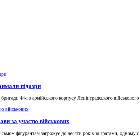
римали підозри
ї бригади 44-го армійського корпусу Ленінградського військовог
рави за участю військових
мом фігурантам загрожує до десяти років за ґратами, одному сві