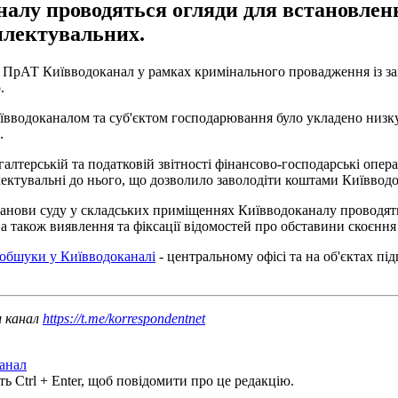
алу проводяться огляди для встановлен
плектувальних.
 у ПрАТ Київводоканал у рамках кримінального провадження із з
.
Київводоканалом та суб'єктом господарювання було укладено низ
.
алтерській та податковій звітності фінансово-господарські опера
ектувальні до нього, що дозволило заволодіти коштами Київводок
танови суду у складських приміщеннях Київводоканалу проводят
 а також виявлення та фіксації відомостей про обставини скоєн
 обшуки у Київводоканалі
- центральному офісі та на об'єктах пі
ш канал
https://t.me/korrespondentnet
анал
ь Ctrl + Enter, щоб повідомити про це редакцію.