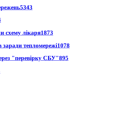
ережень
5343
4
ли схему лікаря
1873
в заради тепломережі
1078
через "перевірку СБУ"
895
4