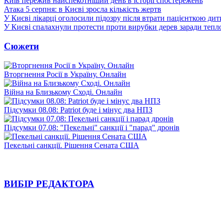
Київ пережив найспекотніший день в історії спостережень
Атака 5 серпня: в Києві зросла кількість жертв
У Києві лікарці оголосили підозру після втрати пацієнткою ди
У Києві спалахнули протести проти вирубки дерев заради тепл
Сюжети
Вторгнення Росії в Україну. Онлайн
Війна на Близькому Сході. Онлайн
Підсумки 08.08: Patriot буде і мінус два НПЗ
Підсумки 07.08: "Пекельні" санкції і "парад" дронів
Пекельні санкції. Рішення Сената США
ВИБІР РЕДАКТОРА