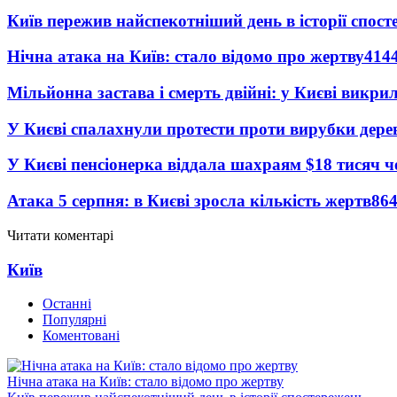
Київ пережив найспекотніший день в історії спост
Нічна атака на Київ: стало відомо про жертву
414
Мільйонна застава і смерть двійні: у Києві викри
У Києві спалахнули протести проти вирубки дере
У Києві пенсіонерка віддала шахраям $18 тисяч 
Атака 5 серпня: в Києві зросла кількість жертв
86
Читати коментарі
Київ
Останні
Популярні
Коментовані
Нічна атака на Київ: стало відомо про жертву