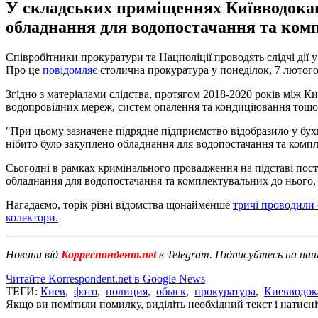
У складських приміщеннях Київводокан
обладнання для водопостачання та ком
Співробітники прокуратури та Нацполіції проводять слідчі дії
Про це
повідомляє
столична прокуратура у понеділок, 7 лютого
Згідно з матеріалами слідства, протягом 2018-2020 років між 
водопровідних мереж, систем опалення та кондиціювання тощо
"При цьому зазначене підрядне підприємство відобразило у бухг
нібито було закуплено обладнання для водопостачання та компл
Сьогодні в рамках кримінального провадження на підставі пос
обладнання для водопостачання та комплектувальних до нього,
Нагадаємо, торік різні відомства щонайменше
тричі проводили
колектори.
Новини від
Корреспондент.net
в Telegram. Підписуйтесь на на
Читайте Korrespondent.net в Google News
ТЕГИ:
Киев
,
фото
,
полиция
,
обыск
,
прокуратура
,
Киевводок
Якщо ви помітили помилку, виділіть необхідний текст і натисніт