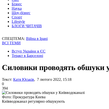
Бізнес
Наука
Шоу-бізнес
Спорт
Lifestyle
БЛОГИ ЧИТАЧІВ
СПЕЦТЕМА:
Війна в Ірані
ВСІ ТЕМИ
Вступ України в ЄС
Теракт в Барселоні
Силовики проводять обшуки у
Текст:
Катя Юськів
, 7 лютого 2022, 15:18
0
394
Фото: Прокуратура Киева
Київводоканал регулярно обшукують