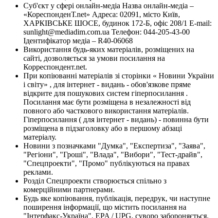
Суб'єкт у сфері онлайн-медіа Назва онлайн-медіа –
«КореспонденТ.net» Адреса: 02091, місто Київ,
ХАРКІВСЬКЕ ШОСЕ, будинок 172-Б, офіс 208/1 E-mail:
sunlight@mediadim.com.ua
Телефон: 044-205-43-00
Ідентифікатор медіа – R40-06068
Використання будь-яких матеріалів, розміщених на
сайті, дозволяється за умови посилання на
Корреспондент.net.
При копіюванні матеріалів зі сторінки « Новини України
і світу» , для інтернет - видань - обов'язкове пряме
відкрите для пошукових систем гіперпосилання .
Посилання має бути розміщена в незалежності від
повного або часткового використання матеріалів.
Гіперпосилання ( для інтернет - видань) - повинна бути
розміщена в підзаголовку або в першому абзаці
матеріалу.
Новини з позначками "Думка", "Експертиза", "Заява",
"Регіони", "Гроші", "Влада", "Вибори", "Тест-драйв",
"Спецпроекти", "Промо" публікуються на правах
реклами.
Розділ Спецпроекти створюється спільно з
комерційними партнерами.
Будь яке копіювання, публікація, передрук, чи наступне
поширення інформації, що містить посилання на
"Інтерфакс-Україна", EPA / UPG, суворо забороняється.