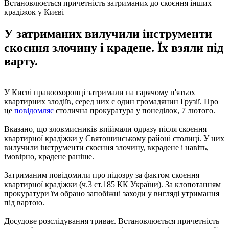
Встановлюється причетність затриманих до скоєння інших
крадіжок у Києві
У затриманих вилучили інструменти
скоєння злочину і крадене. Їх взяли під
варту.
У Києві правоохоронці затримали на гарячому п'ятьох
квартирних злодіїв, серед них є один громадянин Грузії. Про
це
повідомляє
столична прокуратура у понеділок, 7 лютого.
Вказано, що зловмисників впіймали одразу після скоєння
квартирної крадіжки у Святошинському районі столиці. У них
вилучили інструменти скоєння злочину, вкрадене і навіть,
імовірно, крадене раніше.
Затриманим повідомили про підозру за фактом скоєння
квартирної крадіжки (ч.3 ст.185 КК України). За клопотанням
прокуратури їм обрано запобіжні заходи у вигляді утримання
під вартою.
Досудове розслідування триває. Встановлюється причетність