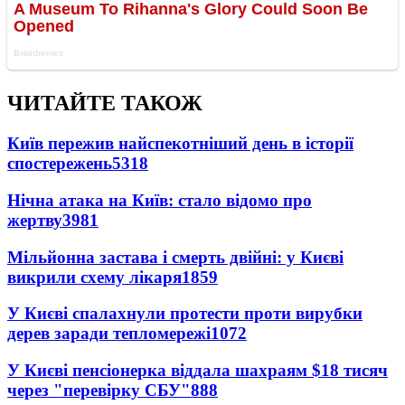
ЧИТАЙТЕ ТАКОЖ
Київ пережив найспекотніший день в історії
спостережень
5318
Нічна атака на Київ: стало відомо про
жертву
3981
Мільйонна застава і смерть двійні: у Києві
викрили схему лікаря
1859
У Києві спалахнули протести проти вирубки
дерев заради тепломережі
1072
У Києві пенсіонерка віддала шахраям $18 тисяч
через "перевірку СБУ"
888