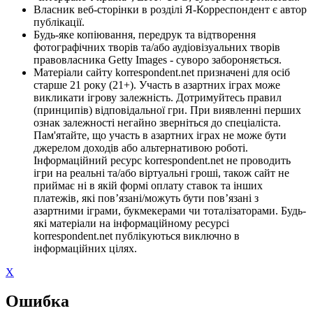
Власник веб-сторінки в розділі Я-Корреспондент є автор
публікації.
Будь-яке копіювання, передрук та відтворення
фотографічних творів та/або аудіовізуальних творів
правовласника Getty Images - суворо забороняється.
Матеріали сайту korrespondent.net призначені для осіб
старше 21 року (21+). Участь в азартних іграх може
викликати ігрову залежність. Дотримуйтесь правил
(принципів) відповідальної гри. При виявленні перших
ознак залежності негайно зверніться до спеціаліста.
Пам'ятайте, що участь в азартних іграх не може бути
джерелом доходів або альтернативою роботі.
Інформаційний ресурс korrespondent.net не проводить
ігри на реальні та/або віртуальні гроші, також сайт не
приймає ні в якій формі оплату ставок та інших
платежів, які пов’язані/можуть бути пов’язані з
азартними іграми, букмекерами чи тоталізаторами. Будь-
які матеріали на інформаційному ресурсі
korrespondent.net публікуються виключно в
інформаційних цілях.
X
Ошибка