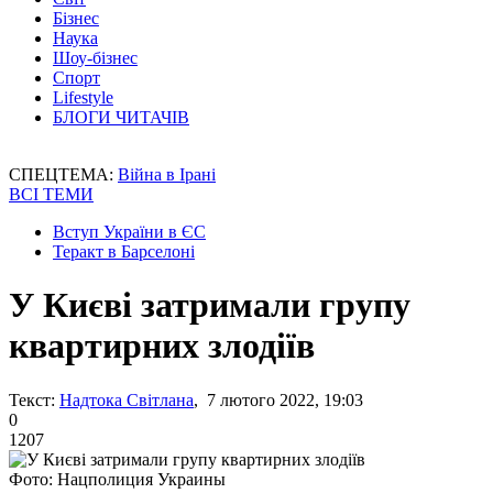
Бізнес
Наука
Шоу-бізнес
Спорт
Lifestyle
БЛОГИ ЧИТАЧІВ
СПЕЦТЕМА:
Війна в Ірані
ВСІ ТЕМИ
Вступ України в ЄС
Теракт в Барселоні
У Києві затримали групу
квартирних злодіїв
Текст:
Надтока Світлана
, 7 лютого 2022, 19:03
0
1207
Фото: Нацполиция Украины