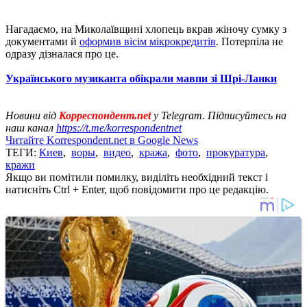
Нагадаємо, на Миколаївщині хлопець вкрав жіночу сумку з
документами й
оформив вісім мікрокредитів
. Потерпіла не
одразу дізналася про це.
Українського музиканта обікрали мавпи зі Шрі-Ланки
Новини від
Корреспондент.net
у Telegram. Підписуйтесь на
наш канал
https://t.me/korrespondentnet
Читайте Korrespondent.net в Google News
ТЕГИ:
Киев
,
воры
,
видео
,
кража
,
фото
,
прокуратура
,
кражи
Якщо ви помітили помилку, виділіть необхідний текст і
натисніть Ctrl + Enter, щоб повідомити про це редакцію.