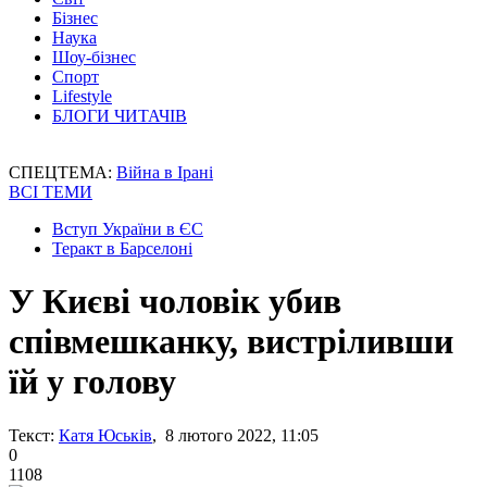
Бізнес
Наука
Шоу-бізнес
Спорт
Lifestyle
БЛОГИ ЧИТАЧІВ
СПЕЦТЕМА:
Війна в Ірані
ВСІ ТЕМИ
Вступ України в ЄС
Теракт в Барселоні
У Києві чоловік убив
співмешканку, вистріливши
їй у голову
Текст:
Катя Юськів
, 8 лютого 2022, 11:05
0
1108