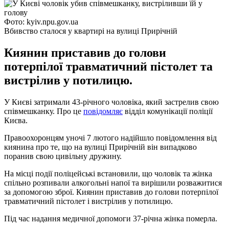
Фото: kyiv.npu.gov.ua
Вбивство сталося у квартирі на вулиці Прирічній
Киянин приставив до голови
потерпілої травматичний пістолет та
вистрілив у потилицю.
У Києві затримали 43-річного чоловіка, який застрелив свою
співмешканку. Про це
повідомляє
відділ комунікації поліції
Києва.
Правоохоронцям уночі 7 лютого надійшло повідомлення від
киянина про те, що на вулиці Прирічній він випадково
поранив свою цивільну дружину.
На місці події поліцейські встановили, що чоловік та жінка
спільно розпивали алкогольні напої та вирішили розважитися
за допомогою зброї. Киянин приставив до голови потерпілої
травматичний пістолет і вистрілив у потилицю.
Під час надання медичної допомоги 37-річна жінка померла.