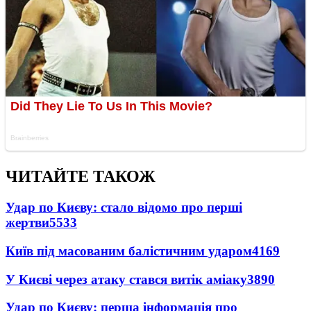
ЧИТАЙТЕ ТАКОЖ
Удар по Києву: стало відомо про перші
жертви
5533
Київ під масованим балістичним ударом
4169
У Києві через атаку стався витік аміаку
3890
Удар по Києву: перша інформація про