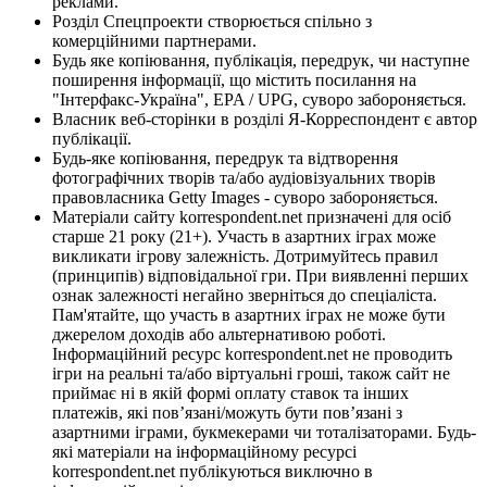
реклами.
Розділ Спецпроекти створюється спільно з
комерційними партнерами.
Будь яке копіювання, публікація, передрук, чи наступне
поширення інформації, що містить посилання на
"Інтерфакс-Україна", EPA / UPG, суворо забороняється.
Власник веб-сторінки в розділі Я-Корреспондент є автор
публікації.
Будь-яке копіювання, передрук та відтворення
фотографічних творів та/або аудіовізуальних творів
правовласника Getty Images - суворо забороняється.
Матеріали сайту korrespondent.net призначені для осіб
старше 21 року (21+). Участь в азартних іграх може
викликати ігрову залежність. Дотримуйтесь правил
(принципів) відповідальної гри. При виявленні перших
ознак залежності негайно зверніться до спеціаліста.
Пам'ятайте, що участь в азартних іграх не може бути
джерелом доходів або альтернативою роботі.
Інформаційний ресурс korrespondent.net не проводить
ігри на реальні та/або віртуальні гроші, також сайт не
приймає ні в якій формі оплату ставок та інших
платежів, які пов’язані/можуть бути пов’язані з
азартними іграми, букмекерами чи тоталізаторами. Будь-
які матеріали на інформаційному ресурсі
korrespondent.net публікуються виключно в