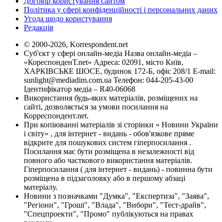
Договір користування сайтом
Політика у сфері конфіденційності і персональних даних
Угода щодо користування
Редакція
© 2000-2026, Korrespondent.net
Суб'єкт у сфері онлайн-медіа Назва онлайн-медіа –
«КореспонденТ.net» Адреса: 02091, місто Київ,
ХАРКІВСЬКЕ ШОСЕ, будинок 172-Б, офіс 208/1 E-mail:
sunlight@mediadim.com.ua
Телефон: 044-205-43-00
Ідентифікатор медіа – R40-06068
Використання будь-яких матеріалів, розміщених на
сайті, дозволяється за умови посилання на
Корреспондент.net.
При копіюванні матеріалів зі сторінки « Новини України
і світу» , для інтернет - видань - обов'язкове пряме
відкрите для пошукових систем гіперпосилання .
Посилання має бути розміщена в незалежності від
повного або часткового використання матеріалів.
Гіперпосилання ( для інтернет - видань) - повинна бути
розміщена в підзаголовку або в першому абзаці
матеріалу.
Новини з позначками "Думка", "Експертиза", "Заява",
"Регіони", "Гроші", "Влада", "Вибори", "Тест-драйв",
"Спецпроекти", "Промо" публікуються на правах