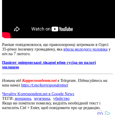
Раніше повідомлялося, що правоохоронці затримали в Одесі
35-річну іноземну громадянку, яка
вбила молодого чоловіка
у
ніч на 7 лютого.
Пацієнт дніпровської лікарні вбив сусіда по палаті
милицею
Новини від
Корреспондент.net
в Telegram. Підписуйтесь на
наш канал
https://t.me/korrespondentnet
Читайте Korrespondent.net в Google News
ТЕГИ:
женщина
,
мужчина
,
убийство
Якщо ви помітили помилку, виділіть необхідний текст і
натисніть Ctrl + Enter, щоб повідомити про це редакцію.