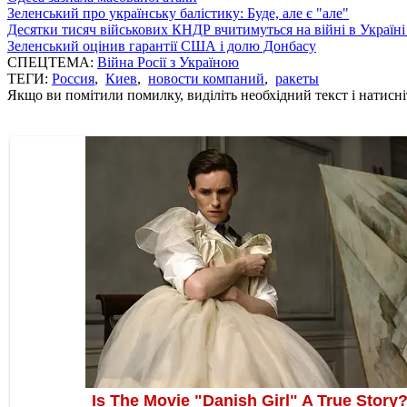
Зеленський про українську балістику: Буде, але є "але"
Десятки тисяч військових КНДР вчитимуться на війні в Україні
Зеленський оцінив гарантії США і долю Донбасу
СПЕЦТЕМА:
Війна Росії з Україною
ТЕГИ:
Россия
,
Киев
,
новости компаний
,
ракеты
Якщо ви помітили помилку, виділіть необхідний текст і натисніт