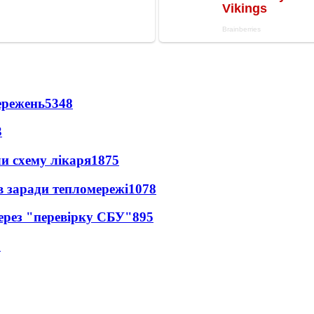
ережень
5348
3
ли схему лікаря
1875
в заради тепломережі
1078
через "перевірку СБУ"
895
5