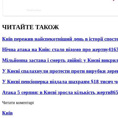
ЧИТАЙТЕ ТАКОЖ
Київ пережив найспекотніший день в історії спост
Нічна атака на Київ: стало відомо про жертву
416
Мільйонна застава і смерть двійні: у Києві викри
У Києві спалахнули протести проти вирубки дере
У Києві пенсіонерка віддала шахраям $18 тисяч 
Атака 5 серпня: в Києві зросла кількість жертв
86
Читати коментарі
Київ