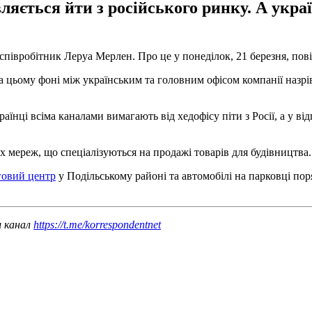
яється йти з російського ринку. А укра
співробітник Леруа Мерлен. Про це у понеділок, 21 березня, по
 цьому фоні між українським та головним офісом компанії назрів
раїнці всіма каналами вимагають від хедофісу піти з Росії, а у в
 мереж, що спеціалізуються на продажі товарів для будівництва.
говий центр
у Подільському районі та автомобілі на парковці пор
ш канал
https://t.me/korrespondentnet