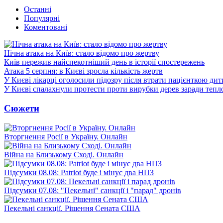
Останні
Популярні
Коментовані
Нічна атака на Київ: стало відомо про жертву
Київ пережив найспекотніший день в історії спостережень
Атака 5 серпня: в Києві зросла кількість жертв
У Києві лікарці оголосили підозру після втрати пацієнткою ди
У Києві спалахнули протести проти вирубки дерев заради тепл
Сюжети
Вторгнення Росії в Україну. Онлайн
Війна на Близькому Сході. Онлайн
Підсумки 08.08: Patriot буде і мінус два НПЗ
Підсумки 07.08: "Пекельні" санкції і "парад" дронів
Пекельні санкції. Рішення Сената США