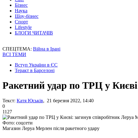
Бізнес
Наука
Шоу-бізнес
Спорт
Lifestyle
БЛОГИ ЧИТАЧІВ
СПЕЦТЕМА:
Війна в Ірані
ВСІ ТЕМИ
Вступ України в ЄС
Теракт в Барселоні
Ракетний удар по ТРЦ у Києві
Текст:
Катя Юськів
, 21 березня 2022, 14:40
0
1127
Фото: соцсети
Магазин Леруа Мерлен після ракетного удару