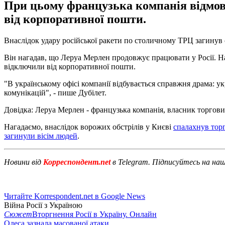
При цьому французька компанія відмовл
від корпоративної пошти.
Внаслідок удару російської ракети по столичному ТРЦ загинув 
Він нагадав, що Леруа Мерлен продовжує працювати у Росії. На
відключили від корпоративної пошти.
"В українському офісі компанії відбувається справжня драма: ук
комунікацій", - пише Дубілет.
Довідка: Леруа Мерлен - французька компанія, власник торгових
Нагадаємо, внаслідок ворожих обстрілів у Києві
спалахнув тор
загинули вісім людей
.
Новини від
Корреспондент.net
в Telegram. Підписуйтесь на на
Читайте Korrespondent.net в Google News
Війна Росії з Україною
Сюжет
Вторгнення Росії в Україну. Онлайн
Одеса зазнала масованої атаки