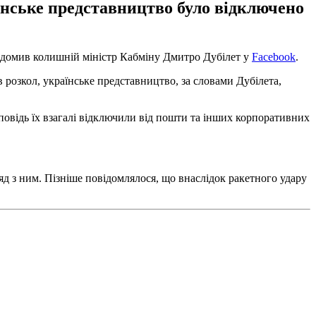
їнське представництво було відключено
відомив колишній міністр Кабміну Дмитро Дубілет у
Facebook
.
 розкол, українське представництво, за словами Дубілета,
ідповідь їх взагалі відключили від пошти та інших корпоративних
яд з ним. Пізніше повідомлялося, що внаслідок ракетного удару