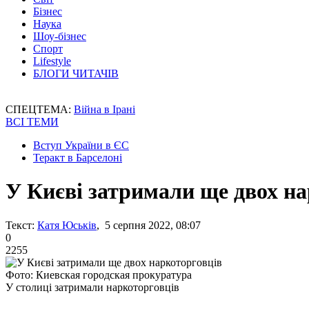
Бізнес
Наука
Шоу-бізнес
Спорт
Lifestyle
БЛОГИ ЧИТАЧІВ
СПЕЦТЕМА:
Війна в Ірані
ВСІ ТЕМИ
Вступ України в ЄС
Теракт в Барселоні
У Києві затримали ще двох н
Текст:
Катя Юськів
, 5 серпня 2022, 08:07
0
2255
Фото: Киевская городская прокуратура
У столиці затримали наркоторговців