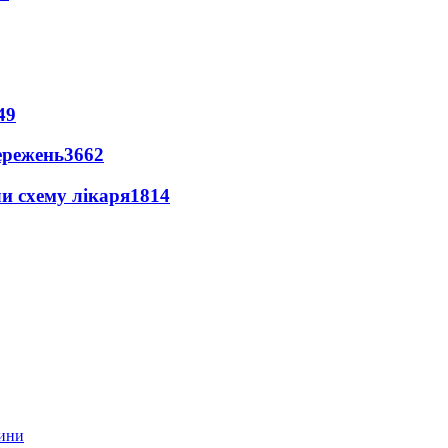
49
ережень
3662
ли схему лікаря
1814
тини