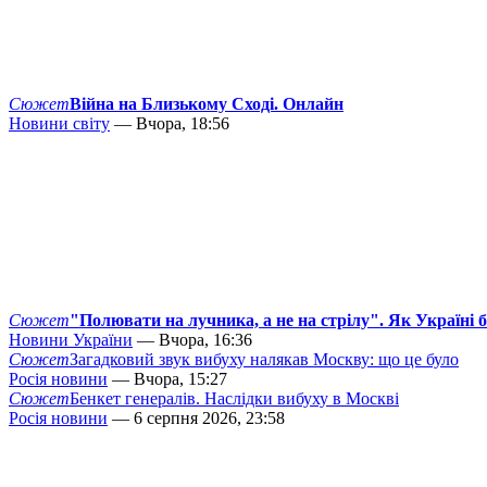
Сюжет
Війна на Близькому Сході. Онлайн
Новини світу
— Вчора, 18:56
Сюжет
"Полювати на лучника, а не на стрілу". Як Україні 
Новини України
— Вчора, 16:36
Сюжет
Загадковий звук вибуху налякав Москву: що це було
Росія новини
— Вчора, 15:27
Сюжет
Бенкет генералів. Наслідки вибуху в Москві
Росія новини
— 6 серпня 2026, 23:58