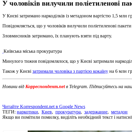
У чоловіків вилучили поліетиленові пак
У Києві затримано наркоділків із метадоном вартістю 1,5 млн г
Повідомляється, що у чоловіків вилучили поліетиленові пакети
Зловмисників затримано, їх планують взяти під варту.
Київська міська прокуратура
Минулого тижня повідомлялося, що у Києві затримали наркоділ
Також у Києві
затримали чоловіка з партією кокаїну
на 6 млн гр
Новини від
Корреспондент.net
в Telegram. Підписуйтесь на на
Читайте Korrespondent.net в Google News
ТЕГИ:
наркотики
,
Киев
,
прокуратура
,
задержание
,
метадон
Якщо ви помітили помилку, виділіть необхідний текст і натисніт