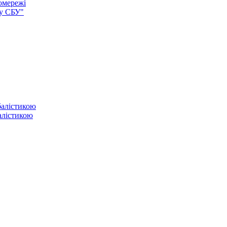
омережі
ку СБУ"
балістикою