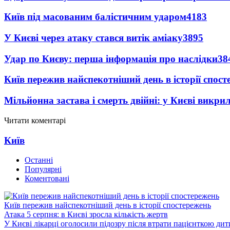
Київ під масованим балістичним ударом
4183
У Києві через атаку стався витік аміаку
3895
Удар по Києву: перша інформація про наслідки
38
Київ пережив найспекотніший день в історії спост
Мільйонна застава і смерть двійні: у Києві викри
Читати коментарі
Київ
Останні
Популярні
Коментовані
Київ пережив найспекотніший день в історії спостережень
Атака 5 серпня: в Києві зросла кількість жертв
У Києві лікарці оголосили підозру після втрати пацієнткою ди