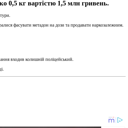
о 0,5 кг вартістю 1,5 млн гривень.
атури.
иралися фасувати метадон на дози та продавати наркозалежним.
вання входив колишній поліцейський.
і.