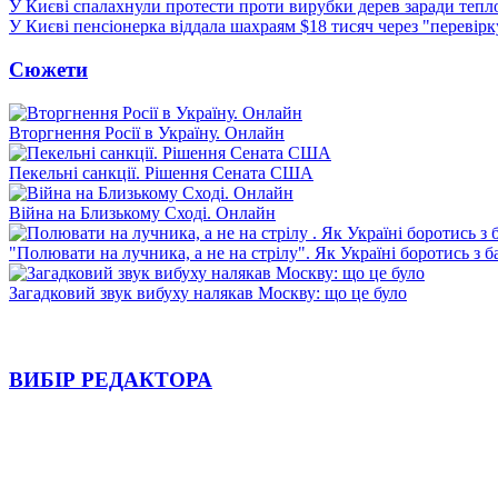
У Києві спалахнули протести проти вирубки дерев заради тепл
У Києві пенсіонерка віддала шахраям $18 тисяч через "перевір
Сюжети
Вторгнення Росії в Україну. Онлайн
Пекельні санкції. Рішення Сената США
Війна на Близькому Сході. Онлайн
"Полювати на лучника, а не на стрілу". Як Україні боротись з 
Загадковий звук вибуху налякав Москву: що це було
ВИБІР РЕДАКТОРА