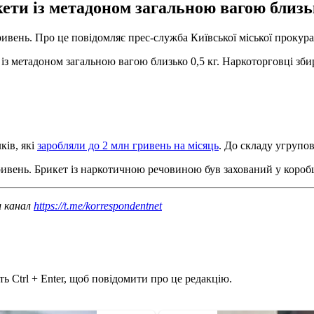
ети із метадоном загальною вагою близьк
ривень. Про це повідомляє прес-служба Київської міської прокур
 із метадоном загальною вагою близько 0,5 кг. Наркоторговці зб
ків, які
заробляли до 2 млн гривень на місяць
. До складу угрупо
ивень. Брикет із наркотичною речовиною був захований у коробц
ш канал
https://t.me/korrespondentnet
ь Ctrl + Enter, щоб повідомити про це редакцію.