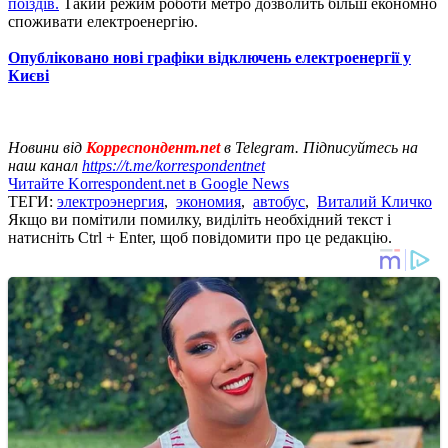
поїздів.
Такий режим роботи метро дозволить більш економно
споживати електроенергію.
Опубліковано нові графіки відключень електроенергії у
Києві
Новини від
Корреспондент.net
в Telegram. Підписуйтесь на
наш канал
https://t.me/korrespondentnet
Читайте Korrespondent.net в Google News
ТЕГИ:
электроэнергия
,
экономия
,
автобус
,
Виталий Кличко
Якщо ви помітили помилку, виділіть необхідний текст і
натисніть Ctrl + Enter, щоб повідомити про це редакцію.