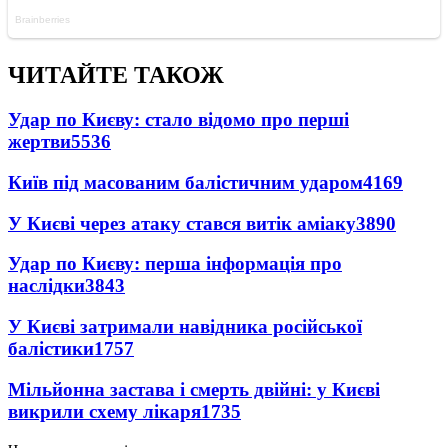
ЧИТАЙТЕ ТАКОЖ
Удар по Києву: стало відомо про перші
жертви
5536
Київ під масованим балістичним ударом
4169
У Києві через атаку стався витік аміаку
3890
Удар по Києву: перша інформація про
наслідки
3843
У Києві затримали навідника російської
балістики
1757
Мільйонна застава і смерть двійні: у Києві
викрили схему лікаря
1735