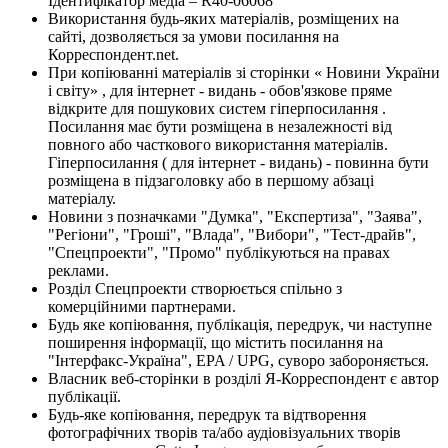
Ідентифікатор медіа – R40-06068
Використання будь-яких матеріалів, розміщених на
сайті, дозволяється за умови посилання на
Корреспондент.net.
При копіюванні матеріалів зі сторінки « Новини України
і світу» , для інтернет - видань - обов'язкове пряме
відкрите для пошукових систем гіперпосилання .
Посилання має бути розміщена в незалежності від
повного або часткового використання матеріалів.
Гіперпосилання ( для інтернет - видань) - повинна бути
розміщена в підзаголовку або в першому абзаці
матеріалу.
Новини з позначками "Думка", "Експертиза", "Заява",
"Регіони", "Гроші", "Влада", "Вибори", "Тест-драйв",
"Спецпроекти", "Промо" публікуються на правах
реклами.
Розділ Спецпроекти створюється спільно з
комерційними партнерами.
Будь яке копіювання, публікація, передрук, чи наступне
поширення інформації, що містить посилання на
"Інтерфакс-Україна", EPA / UPG, суворо забороняється.
Власник веб-сторінки в розділі Я-Корреспондент є автор
публікації.
Будь-яке копіювання, передрук та відтворення
фотографічних творів та/або аудіовізуальних творів