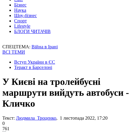
Бізнес
Наука
Шоу-бізнес
Спорт
Lifestyle
БЛОГИ ЧИТАЧІВ
СПЕЦТЕМА:
Війна в Ірані
ВСІ ТЕМИ
Вступ України в ЄС
Теракт в Барселоні
У Києві на тролейбусні
маршрути вийдуть автобуси -
Кличко
Текст:
Людмила Троценко
, 1 листопада 2022, 17:20
0
761