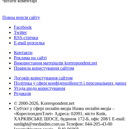
Читати коментарі
Повна версія сайту
Facebook
Twitter
RSS-стрічки
E-mail розсилка
Контакти
Реклама на сайті
Використання матеріалів korrespondent.net
Правила користування сайтом
Договір користування сайтом
Політика у сфері конфіденційності і персональних даних
Угода щодо користування
Редакція
© 2000-2026, Korrespondent.net
Суб'єкт у сфері онлайн-медіа Назва онлайн-медіа –
«КореспонденТ.net» Адреса: 02091, місто Київ,
ХАРКІВСЬКЕ ШОСЕ, будинок 172-Б, офіс 208/1 E-mail:
sunlight@mediadim.com.ua
Телефон: 044-205-43-00