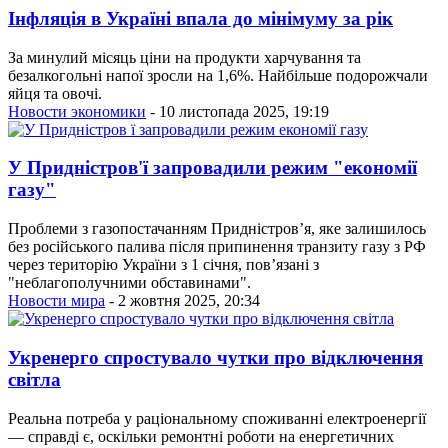
Інфляція в Україні впала до мінімуму за рік
За минулий місяць ціни на продукти харчування та
безалкогольні напої зросли на 1,6%. Найбільше подорожчали
яйця та овочі.
Новости экономики
- 10 листопада 2025, 19:19
У Придністров'ї запровадили режим "економії
газу"
Проблеми з газопостачанням Придністров’я, яке залишилось
без російського палива після припинення транзиту газу з РФ
через територію України з 1 січня, пов’язані з
"неблагополучними обставинами".
Новости мира
- 2 жовтня 2025, 20:34
Укренерго спростувало чутки про відключення
світла
Реальна потреба у раціональному споживанні електроенергії
— справді є, оскільки ремонтні роботи на енергетичних