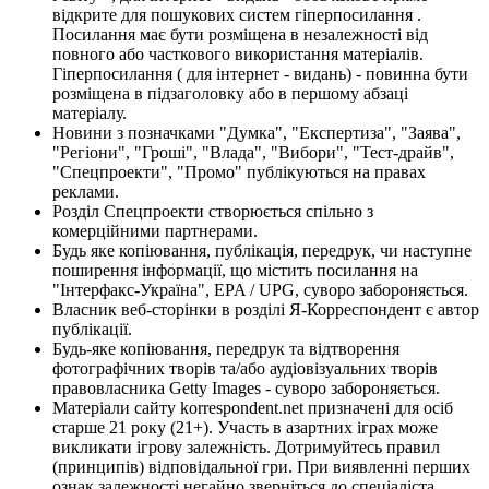
відкрите для пошукових систем гіперпосилання .
Посилання має бути розміщена в незалежності від
повного або часткового використання матеріалів.
Гіперпосилання ( для інтернет - видань) - повинна бути
розміщена в підзаголовку або в першому абзаці
матеріалу.
Новини з позначками "Думка", "Експертиза", "Заява",
"Регіони", "Гроші", "Влада", "Вибори", "Тест-драйв",
"Спецпроекти", "Промо" публікуються на правах
реклами.
Розділ Спецпроекти створюється спільно з
комерційними партнерами.
Будь яке копіювання, публікація, передрук, чи наступне
поширення інформації, що містить посилання на
"Інтерфакс-Україна", EPA / UPG, суворо забороняється.
Власник веб-сторінки в розділі Я-Корреспондент є автор
публікації.
Будь-яке копіювання, передрук та відтворення
фотографічних творів та/або аудіовізуальних творів
правовласника Getty Images - суворо забороняється.
Матеріали сайту korrespondent.net призначені для осіб
старше 21 року (21+). Участь в азартних іграх може
викликати ігрову залежність. Дотримуйтесь правил
(принципів) відповідальної гри. При виявленні перших
ознак залежності негайно зверніться до спеціаліста.