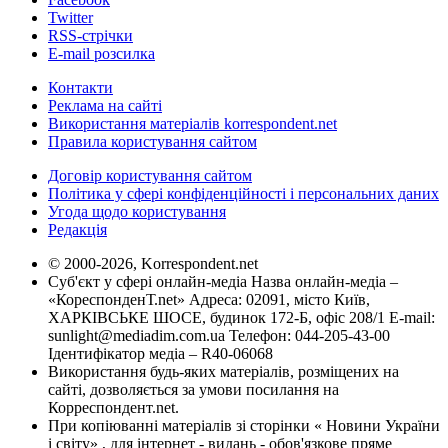
Twitter
RSS-стрічки
E-mail розсилка
Контакти
Реклама на сайті
Використання матеріалів korrespondent.net
Правила користування сайтом
Договір користування сайтом
Політика у сфері конфіденційності і персональних даних
Угода щодо користування
Редакція
© 2000-2026, Korrespondent.net
Суб'єкт у сфері онлайн-медіа Назва онлайн-медіа –
«КореспонденТ.net» Адреса: 02091, місто Київ,
ХАРКІВСЬКЕ ШОСЕ, будинок 172-Б, офіс 208/1 E-mail:
sunlight@mediadim.com.ua
Телефон: 044-205-43-00
Ідентифікатор медіа – R40-06068
Використання будь-яких матеріалів, розміщених на
сайті, дозволяється за умови посилання на
Корреспондент.net.
При копіюванні матеріалів зі сторінки « Новини України
і світу» , для інтернет - видань - обов'язкове пряме