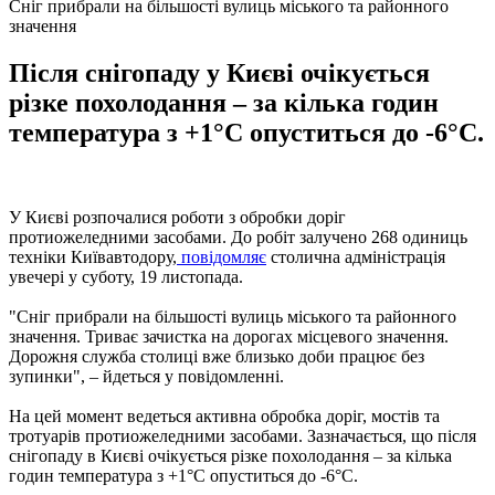
Сніг прибрали на більшості вулиць міського та районного
значення
Після снігопаду у Києві очікується
різке похолодання – за кілька годин
температура з +1°C опуститься до -6°С.
У Києві розпочалися роботи з обробки доріг
протиожеледними засобами. До робіт залучено 268 одиниць
техніки Київавтодору,
повідомляє
столична адміністрація
увечері у суботу, 19 листопада.
"Сніг прибрали на більшості вулиць міського та районного
значення. Триває зачистка на дорогах місцевого значення.
Дорожня служба столиці вже близько доби працює без
зупинки", – йдеться у повідомленні.
На цей момент ведеться активна обробка доріг, мостів та
тротуарів протиожеледними засобами. Зазначається, що після
снігопаду в Києві очікується різке похолодання – за кілька
годин температура з +1°C опуститься до -6°С.