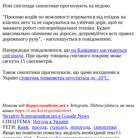
Нові снігопади синоптики прогнозують на неділю.
"Просимо водіїв по можливості втриматися від поїздок на
власних авто та не паркуватися на узбіччях доріг, щоб не
заважати роботі снігоприбиральної техніки. Будьте
максимально обачними на дорогах, дотримуйтесь всіх правил
дорожнього руху", - наголошується в повідомленні.
Напередодні повідомлялося, що
на Київщину насуваються
снігопади
. При цьому товщина снігового покриву може
сягнути 15 сантиметрів.
Також синоптики прогнозували, що цими вихідними в
Україні
стовпчик термометра опуститься до -10°С.
Новини від
Корреспондент.net
в Telegram. Підписуйтесь на наш
канал
https://t.me/korrespondentnet
Читайте Korrespondent.net в Google News
СПЕЦТЕМА:
Негода в Україні
ТЕГИ:
Киев
,
погода
,
гололед
,
непогода
,
синоптики
Якщо ви помітили помилку, виділіть необхідний текст і