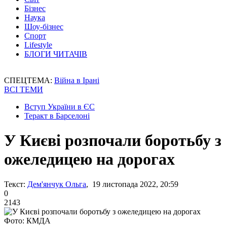
Бізнес
Наука
Шоу-бізнес
Спорт
Lifestyle
БЛОГИ ЧИТАЧІВ
СПЕЦТЕМА:
Війна в Ірані
ВСІ ТЕМИ
Вступ України в ЄС
Теракт в Барселоні
У Києві розпочали боротьбу з
ожеледицею на дорогах
Текст:
Дем'янчук Ольга
, 19 листопада 2022, 20:59
0
2143
Фото: КМДА