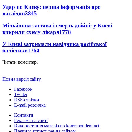
Удар по Києву: перша інформація про
наслідки
3845
Мільйонна застава і смерть двійні: у Києві
викрили схему лікаря
1778
У Києві затримали навідника російської
балістики
1764
Читати коментарі
Повна версія сайту
Facebook
Twitter
RSS-стрічки
E-mail розсилка
Контакти
Реклама на сайті
Використання матеріалів korrespondent.net
Правила користування сайтом