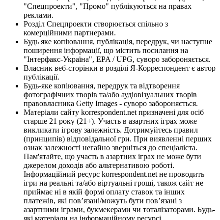
"Спецпроекти", "Промо" публікуються на правах
реклами.
Розділ Спецпроекти створюється спільно з
комерційними партнерами.
Будь яке копіювання, публікація, передрук, чи наступне
поширення інформації, що містить посилання на
"Інтерфакс-Україна", EPA / UPG, суворо забороняється.
Власник веб-сторінки в розділі Я-Корреспондент є автор
публікації.
Будь-яке копіювання, передрук та відтворення
фотографічних творів та/або аудіовізуальних творів
правовласника Getty Images - суворо забороняється.
Матеріали сайту korrespondent.net призначені для осіб
старше 21 року (21+). Участь в азартних іграх може
викликати ігрову залежність. Дотримуйтесь правил
(принципів) відповідальної гри. При виявленні перших
ознак залежності негайно зверніться до спеціаліста.
Пам'ятайте, що участь в азартних іграх не може бути
джерелом доходів або альтернативою роботі.
Інформаційний ресурс korrespondent.net не проводить
ігри на реальні та/або віртуальні гроші, також сайт не
приймає ні в якій формі оплату ставок та інших
платежів, які пов’язані/можуть бути пов’язані з
азартними іграми, букмекерами чи тоталізаторами. Будь-
які матеріали на інформаційному ресурсі