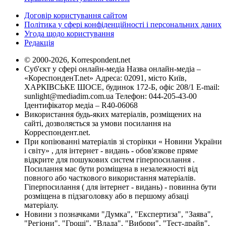
Договір користування сайтом
Політика у сфері конфіденційності і персональних даних
Угода щодо користування
Редакція
© 2000-2026, Korrespondent.net
Суб'єкт у сфері онлайн-медіа Назва онлайн-медіа –
«КореспонденТ.net» Адреса: 02091, місто Київ,
ХАРКІВСЬКЕ ШОСЕ, будинок 172-Б, офіс 208/1 E-mail:
sunlight@mediadim.com.ua
Телефон: 044-205-43-00
Ідентифікатор медіа – R40-06068
Використання будь-яких матеріалів, розміщених на
сайті, дозволяється за умови посилання на
Корреспондент.net.
При копіюванні матеріалів зі сторінки « Новини України
і світу» , для інтернет - видань - обов'язкове пряме
відкрите для пошукових систем гіперпосилання .
Посилання має бути розміщена в незалежності від
повного або часткового використання матеріалів.
Гіперпосилання ( для інтернет - видань) - повинна бути
розміщена в підзаголовку або в першому абзаці
матеріалу.
Новини з позначками "Думка", "Експертиза", "Заява",
"Регіони", "Гроші", "Влада", "Вибори", "Тест-драйв",