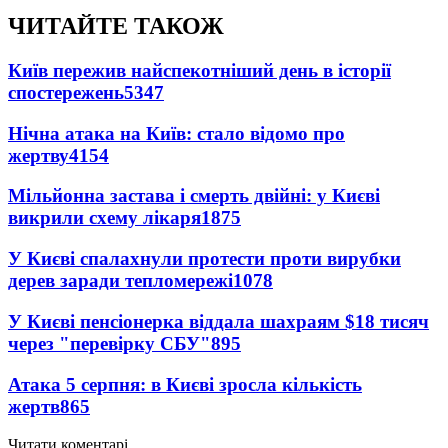
ЧИТАЙТЕ ТАКОЖ
Київ пережив найспекотніший день в історії
спостережень
5347
Нічна атака на Київ: стало відомо про
жертву
4154
Мільйонна застава і смерть двійні: у Києві
викрили схему лікаря
1875
У Києві спалахнули протести проти вирубки
дерев заради тепломережі
1078
У Києві пенсіонерка віддала шахраям $18 тисяч
через "перевірку СБУ"
895
Атака 5 серпня: в Києві зросла кількість
жертв
865
Читати коментарі