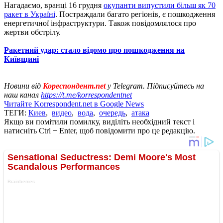
Нагадаємо, вранці 16 грудня
окупанти випустили більш як 70
ракет в Україні
. Постраждали багато регіонів, є пошкодження
енергетичної інфраструктури. Також повідомлялося про
жертви обстрілу.
Ракетний удар: стало відомо про пошкодження на
Київщині
Новини від
Кореспондент.net
у Telegram. Підписуйтесь на
наш канал
https://t.me/korrespondentnet
Читайте Korrespondent.net в Google News
ТЕГИ:
Киев
,
видео
,
вода
,
очередь
,
атака
Якщо ви помітили помилку, виділіть необхідний текст і
натисніть Ctrl + Enter, щоб повідомити про це редакцію.