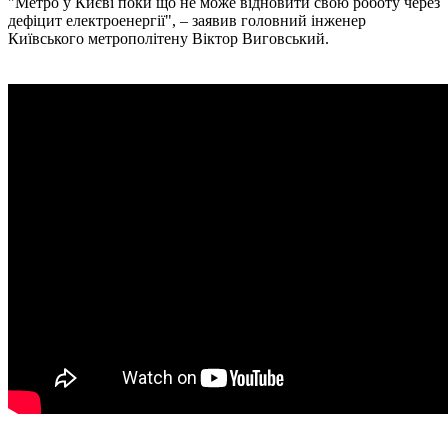
"Метро у Києві поки що не може відновити свою роботу через
дефіцит електроенергії", – заявив головний інженер
Київського метрополітену Віктор Виговський.