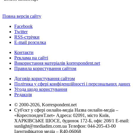
Повна версія сайту
Facebook
Twitter
RSS-стрічки
E-mail розсилка
Контакти
Реклама на сайті
Використання матеріалів korrespondent.net
Правила користування сайтом
Договір користування сайтом
Політика у сфері конфіденційності і персональних даних
Угода щодо користування
Редакція
© 2000-2026, Korrespondent.net
Суб'єкт у сфері онлайн-медіа Назва онлайн-медіа –
«КореспонденТ.net» Адреса: 02091, місто Київ,
ХАРКІВСЬКЕ ШОСЕ, будинок 172-Б, офіс 208/1 E-mail:
sunlight@mediadim.com.ua
Телефон: 044-205-43-00
Ідентифікатор медіа – R40-06068