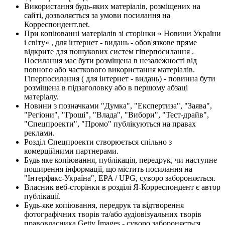
Використання будь-яких матеріалів, розміщених на
сайті, дозволяється за умови посилання на
Корреспондент.net.
При копіюванні матеріалів зі сторінки « Новини України
і світу» , для інтернет - видань - обов'язкове пряме
відкрите для пошукових систем гіперпосилання .
Посилання має бути розміщена в незалежності від
повного або часткового використання матеріалів.
Гіперпосилання ( для інтернет - видань) - повинна бути
розміщена в підзаголовку або в першому абзаці
матеріалу.
Новини з позначками "Думка", "Експертиза", "Заява",
"Регіони", "Гроші", "Влада", "Вибори", "Тест-драйв",
"Спецпроекти", "Промо" публікуються на правах
реклами.
Розділ Спецпроекти створюється спільно з
комерційними партнерами.
Будь яке копіювання, публікація, передрук, чи наступне
поширення інформації, що містить посилання на
"Інтерфакс-Україна", EPA / UPG, суворо забороняється.
Власник веб-сторінки в розділі Я-Корреспондент є автор
публікації.
Будь-яке копіювання, передрук та відтворення
фотографічних творів та/або аудіовізуальних творів
правовласника Getty Images - суворо забороняється.